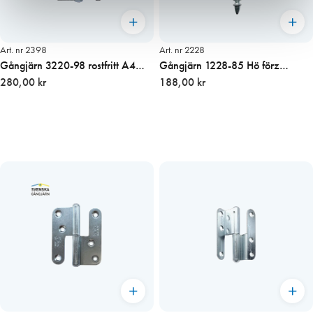
Art. nr 2398
Art. nr 2228
Gångjärn 3220-98 rostfritt A4
Gångjärn 1228-85 Hö förz
Höger
280,00 kr
ekollon knopp
188,00 kr