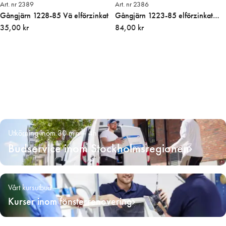
Art. nr 2389
Art. nr 2386
Gångjärn 1228-85 Vä elförzinkat
Gångjärn 1223-85 elförzinkat
35,00 kr
vänster
84,00 kr
Utkörning inom 30 min – 4h
Budservice inom Stockholmsregionen
Vårt kursutbud
Kurser inom fönsterrenovering