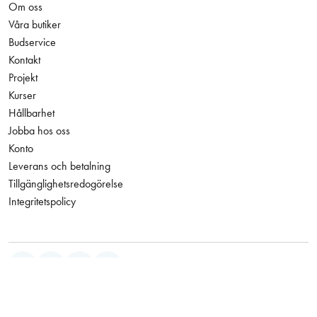
Om oss
Våra butiker
Budservice
Kontakt
Projekt
Kurser
Hållbarhet
Jobba hos oss
Konto
Leverans och betalning
Tillgänglighetsredogörelse
Integritetspolicy
Facebook
Instagram
LinkedIn
YouTube
120,00 kr
Antal
−
+
Den här webbplatsen skyddas av reCAPTCHA och Googles
Exkl. moms
integritetspolicy
och
användarvillkor
gäller.