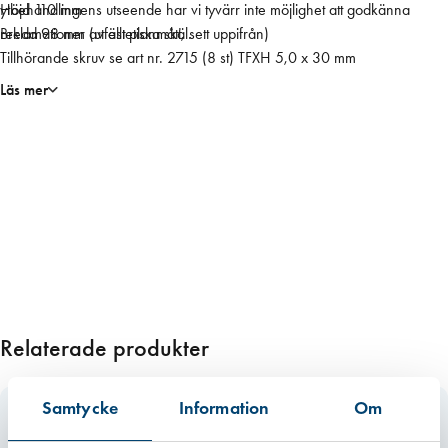
ytbehandlingens utseende har vi tyvärr inte möjlighet att godkänna
Höjd 110 mm
m
reklamationer av estetiska skäl.
Bredd 98 mm (utfällt planmått, sett uppifrån)
f
Tillhörande skruv se art nr. 2715 (8 st) TFXH 5,0 x 30 mm
ö
r
Läs mer
z
m
ä
n
g
d
Relaterade produkter
Samtycke
Information
Om