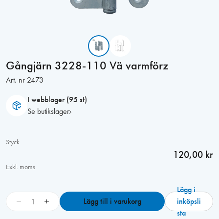
Gångjärn 3228-110 Vä varmförz
Art. nr
2473
I webblager (95 st)
Se butikslager
Styck
120,00 kr
Exkl. moms
Lägg i
G
−
+
Lägg till i varukorg
inköpsli
å
sta