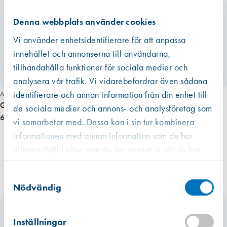
Denna webbplats använder cookies
Vi använder enhetsidentifierare för att anpassa
innehållet och annonserna till användarna,
tillhandahålla funktioner för sociala medier och
analysera vår trafik. Vi vidarebefordrar även sådana
identifierare och annan information från din enhet till
Art. nr 2351
Gångjärn 1222-85 Hö varmförz
de sociala medier och annons- och analysföretag som
68,00 kr
vi samarbetar med. Dessa kan i sin tur kombinera
informationen med annan information som du har
tillhandahållit eller som de har samlat in när du har
använt deras tjänster.
Västberga
Samtyckesval
Hitta hit
Slut i lager
Nödvändig
Kista
Hitta hit
Inställningar
Förväntad leverans: 2026-08-20