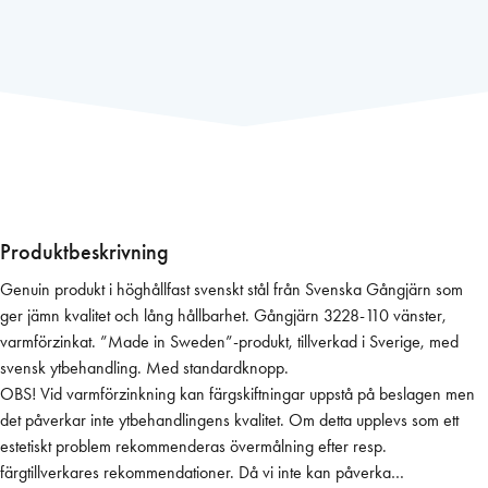
n
g
j
ä
r
n
3
2
2
8
Produktbeskrivning
-
Genuin produkt i höghållfast svenskt stål från Svenska Gångjärn som
1
ger jämn kvalitet och lång hållbarhet. Gångjärn 3228-110 vänster,
1
varmförzinkat. ”Made in Sweden”-produkt, tillverkad i Sverige, med
0
svensk ytbehandling. Med standardknopp.
V
OBS! Vid varmförzinkning kan färgskiftningar uppstå på beslagen men
ä
det påverkar inte ytbehandlingens kvalitet. Om detta upplevs som ett
v
estetiskt problem rekommenderas övermålning efter resp.
a
färgtillverkares rekommendationer. Då vi inte kan påverka
r