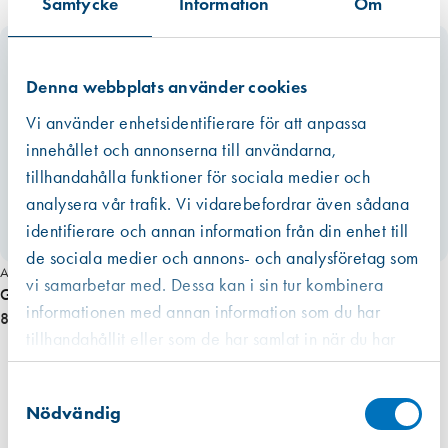
Samtycke
Information
Om
g
intervall eller om råvarans ursprung inte kunnat säkerställas har vi av
d
trovärdighetsskäl valt det högsta värdet. För fogmassor har vi valt att
även inkludera emballaget, dvs patronen eller foliepåsen.
Denna webbplats använder cookies
Läs mer
Vi använder enhetsidentifierare för att anpassa
innehållet och annonserna till användarna,
tillhandahålla funktioner för sociala medier och
analysera vår trafik. Vi vidarebefordrar även sådana
identifierare och annan information från din enhet till
de sociala medier och annons- och analysföretag som
Art. nr 2386
vi samarbetar med. Dessa kan i sin tur kombinera
Gångjärn 1223-85 elförzinkat vänster
informationen med annan information som du har
84,00 kr
tillhandahållit eller som de har samlat in när du har
använt deras tjänster.
Västberga
Samtyckesval
Hitta hit
Finns i lager (10 st)
Nödvändig