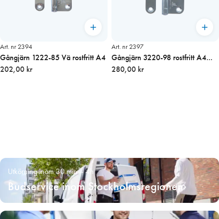
Art. nr 2394
Art. nr 2397
Gångjärn 1222-85 Vä rostfritt A4
Gångjärn 3220-98 rostfritt A4
202,00 kr
Vänster
280,00 kr
Utkörning inom 30 min – 4h
Budservice inom Stockholmsregionen