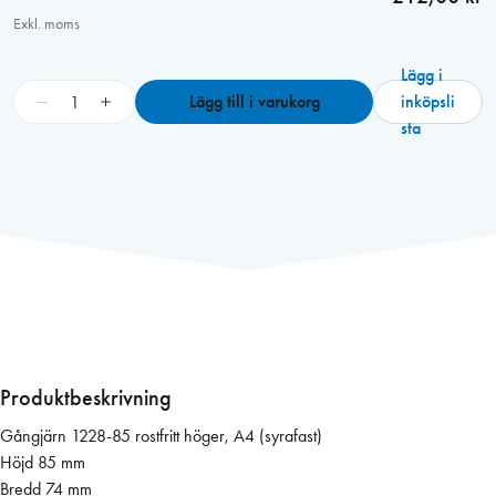
Exkl. moms
Lägg i
G
−
+
Lägg till i varukorg
inköpsli
å
sta
n
g
j
ä
r
n
1
2
2
8
Produktbeskrivning
-
Gångjärn 1228-85 rostfritt höger, A4 (syrafast)
8
Höjd 85 mm
5
Bredd 74 mm
r