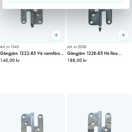
Art. nr 1345
Art. nr 2228
Gångjärn 1222-85 Vä varmförz
Gångjärn 1228-85 Hö förz
konisk knopp
140,00 kr
ekollon knopp
188,00 kr