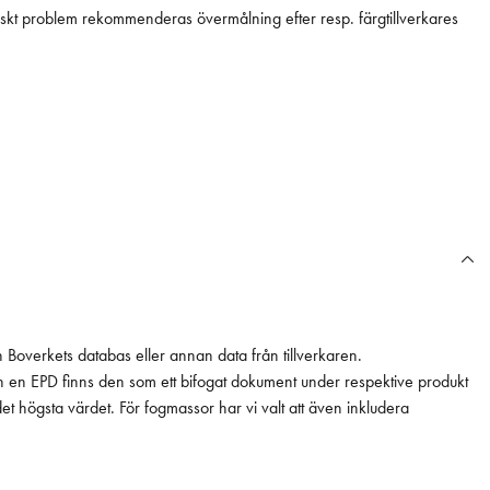
iskt problem rekommenderas övermålning efter resp. färgtillverkares
n Boverkets databas eller annan data från tillverkaren.
ån en EPD finns den som ett bifogat dokument under respektive produkt
 det högsta värdet. För fogmassor har vi valt att även inkludera