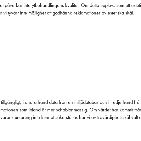
 påverkar inte ytbehandlingens kvalitet. Om detta upplevs som ett estet
i tyvärr inte möjlighet att godkänna reklamationer av estetiska skäl.
tillgängligt, i andra hand data från en miljödatabas och i tredje hand frå
 informationen som ibland är mer schablonmässig. Om värdet har kommit fr
 råvarans ursprung inte kunnat säkerställas har vi av trovärdighetsskäl valt