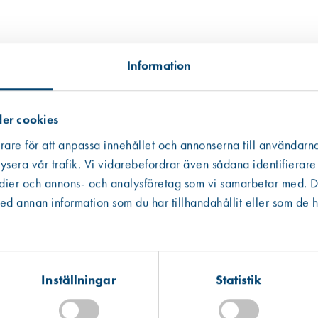
Information
er cookies
rare för att anpassa innehållet och annonserna till användarna
ysera vår trafik. Vi vidarebefordrar även sådana identifierare
edier och annons- och analysföretag som vi samarbetar med. De
Västberga
Hitta hit
 annan information som du har tillhandahållit eller som de h
Slut i lager
Kista
Hitta hit
Förväntad leverans: 2026-07-03
Inställningar
Statistik
Mullsjö (lager)
Hitta hit
Finns i lager (339 st)