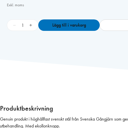
Exkl. moms
G
−
+
Lägg till i varukorg
å
n
g
j
ä
r
n
1
2
2
2
-
Produktbeskrivning
8
5
Genuin produkt i höghållfast svenskt stål från Svenska Gångjärn som ge
V
ytbehandling. Med ekollonknopp.