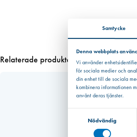
p
p
2
Samtycke
5
0
s
Denna webbplats använd
t
Relaterade produkter
/
Vi använder enhetsidentifie
f
för sociala medier och anal
m
din enhet till de sociala m
ä
kombinera informationen med
n
använt deras tjänster.
g
d
Samtyckesval
Nödvändig