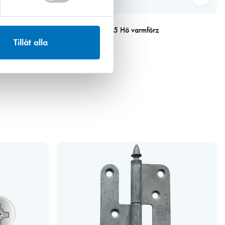
Art. nr 2351
nisk knopp
Gångjärn 1222-85 Hö varmförz
Tillåt alla
68,00 kr