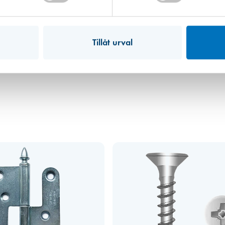
Art. nr 1345
Gångjärn 1222-85 Vä varmförz ko
Tillåt urval
140,00 kr