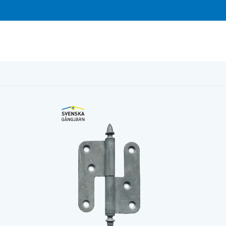
Vä varmförz ekollon knopp 250st/f