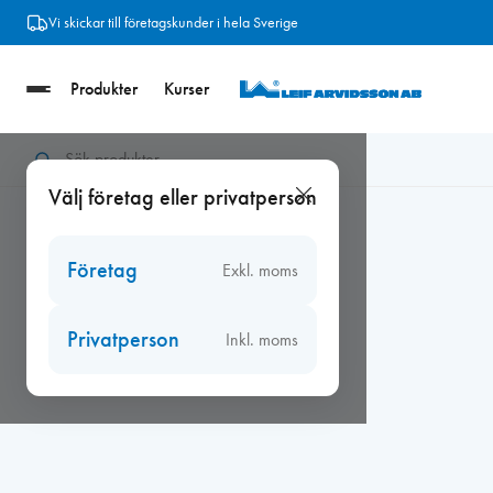
Hoppa
Vi skickar till företagskunder i hela Sverige
till
innehåll
Produkter
Kurser
Hem
/
Beslag
/
Fönsterbeslag
/
Gångjärn
/
Gångjärn 1222-85 
Välj företag eller privatperson
Företag
Exkl. moms
Privatperson
Inkl. moms