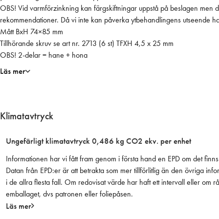
ä
OBS! Vid varmförzinkning kan färgskiftningar uppstå på beslagen men det
v
rekommendationer. Då vi inte kan påverka ytbehandlingens utseende har v
a
Mått BxH 74×85 mm
r
Tillhörande skruv se art nr. 2713 (6 st) TFXH 4,5 x 25 mm
m
OBS! 2-delar = hane + hona
f
Läs mer
ö
r
z
e
Klimatavtryck
k
o
Ungefärligt klimatavtryck 0,486 kg CO2 ekv. per enhet
l
Informationen har vi fått fram genom i första hand en EPD om det finns 
l
Datan från EPD:er är att betrakta som mer tillförlitlig än den övriga
o
i de allra flesta fall. Om redovisat värde har haft ett intervall eller om
n
emballaget, dvs patronen eller foliepåsen.
k
Läs mer
n
o