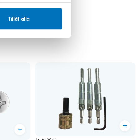
202,00 kr
Tillåt alla
Art. nr 6644