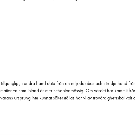
tillgängligt, i andra hand data från en miljödatabas och i tredje hand frå
 informationen som ibland är mer schablonmässig. Om värdet har kommit fr
 råvarans ursprung inte kunnat säkerställas har vi av trovärdighetsskäl valt