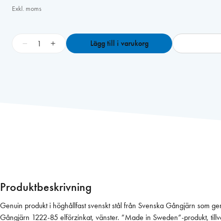
Exkl. moms
G
−
+
Lägg till i varukorg
å
n
g
j
ä
r
n
1
2
2
2
-
Produktbeskrivning
8
5
Genuin produkt i höghållfast svenskt stål från Svenska Gångjärn som ger 
V
Gångjärn 1222-85 elförzinkat, vänster. ”Made in Sweden”-produkt, tillv