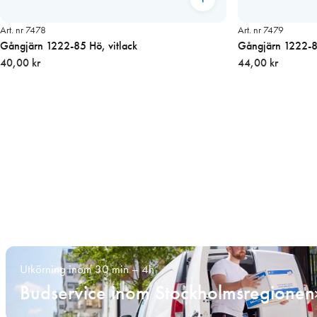
Art. nr 7478
Art. nr 7479
Gångjärn 1222-85 Hö, vitlack
Gångjärn 1222-85
40,00 kr
44,00 kr
Utkörning inom 30 min – 4h
Budservice inom Stockholmsregionen