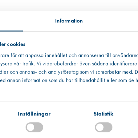
Information
er cookies
rare för att anpassa innehållet och annonserna till användarna
ysera vår trafik. Vi vidarebefordrar även sådana identifierare
edier och annons- och analysföretag som vi samarbetar med. De
Västberga
Hitta hit
 annan information som du har tillhandahållit eller som de h
Finns i lager (16 st)
Kista
Hitta hit
Finns i lager (4 st)
Inställningar
Statistik
Mullsjö (lager)
Hitta hit
Finns i lager (1641 st)
Art. nr 2354
Gångjärn 1222-85 Vä varmförz