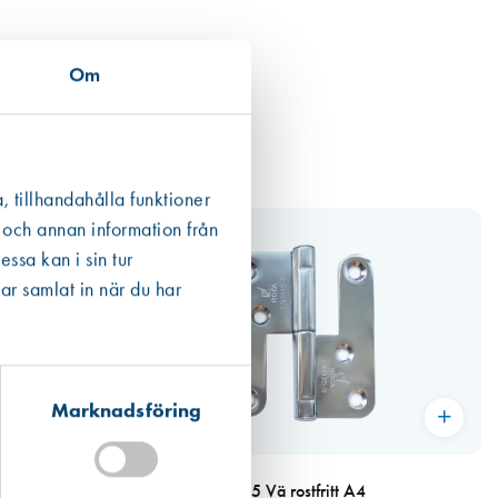
Om
, tillhandahålla funktioner
 och annan information från
ssa kan i sin tur
ar samlat in när du har
Marknadsföring
Art. nr 2394
Gångjärn 1222-85 Vä rostfritt A4