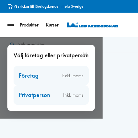
Hoppa
Vi skickar till företagskunder i hela Sverige
till
innehåll
Produkter
Kurser
Hem
/
Beslag
/
Fönsterbeslag
/
Gångjärn
/
Gångjärn 1222-85 
Välj företag eller privatperson
Företag
Exkl. moms
Privatperson
Inkl. moms