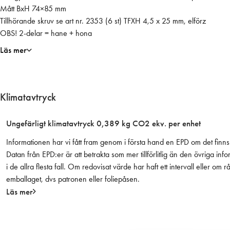
ä
Mått BxH 74×85 mm
e
Tillhörande skruv se art nr. 2353 (6 st) TFXH 4,5 x 25 mm, elförz
l
OBS! 2-delar = hane + hona
f
Läs mer
ö
r
z
i
Klimatavtryck
n
k
Ungefärligt klimatavtryck 0,389 kg CO2 ekv. per enhet
a
Informationen har vi fått fram genom i första hand en EPD om det finns 
t
Datan från EPD:er är att betrakta som mer tillförlitlig än den övriga
m
i de allra flesta fall. Om redovisat värde har haft ett intervall eller om
ä
emballaget, dvs patronen eller foliepåsen.
n
Läs mer
g
d