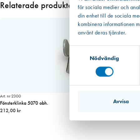
Relaterade produkter
för sociala medier och anal
d
l
din enhet till de sociala m
a
kombinera informationen med
d
använt deras tjänster.
m
ä
Samtyckesval
n
Nödvändig
g
d
Art. nr 2300
Avvisa
Fönsterklinka 5070 obh.
212,00 kr