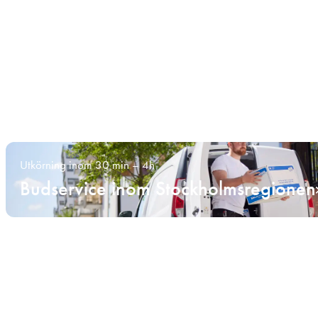
Utkörning inom 30 min – 4h
Budservice inom Stockholmsregionen