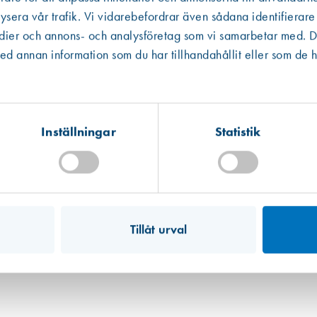
ysera vår trafik. Vi vidarebefordrar även sådana identifierare
edier och annons- och analysföretag som vi samarbetar med. De
Västberga
Hitta hit
 annan information som du har tillhandahållit eller som de h
Finns i lager (11 st)
Kista
Hitta hit
Finns i lager (8 st)
Inställningar
Statistik
Mullsjö (lager)
Hitta hit
Finns i lager (10 st)
Art. nr 9377
Färgskrapa 8205
Tillåt urval
313,00 kr