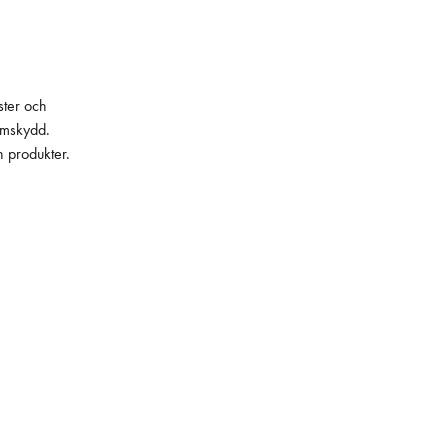
ster och
lämskydd.
h produkter.