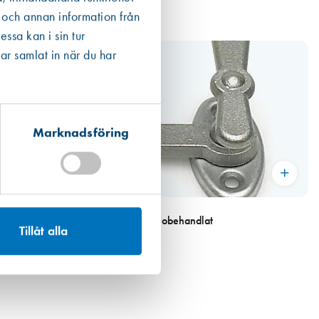
 och annan information från
ssa kan i sin tur
ar samlat in när du har
Marknadsföring
Art. nr 5756
Fönstervred 5140 obehandlat
Tillåt alla
219,00 kr