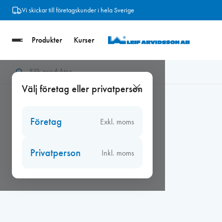
Hoppa
Vi skickar till företagskunder i hela Sverige
till
innehåll
Produkter
Kurser
Hem
/
Beslag
/
Kulturbeslag
/
Kulturbeslag övrigt
/
Kantregel 50
Välj företag eller privatperson
Företag
Exkl. moms
Privatperson
Inkl. moms