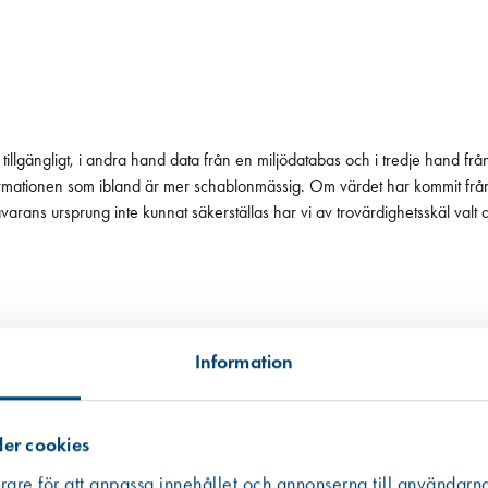
tillgängligt, i andra hand data från en miljödatabas och i tredje hand frå
 informationen som ibland är mer schablonmässig. Om värdet har kommit fr
 råvarans ursprung inte kunnat säkerställas har vi av trovärdighetsskäl valt
Information
er cookies
rare för att anpassa innehållet och annonserna till användarna