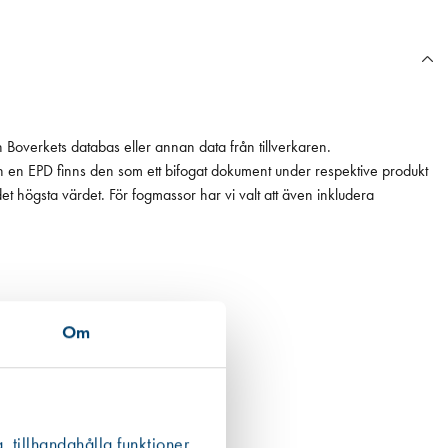
n Boverkets databas eller annan data från tillverkaren.
ån en EPD finns den som ett bifogat dokument under respektive produkt
 det högsta värdet. För fogmassor har vi valt att även inkludera
Om
, tillhandahålla funktioner