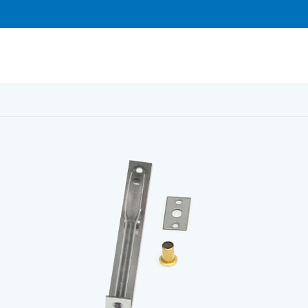
78 inkl. bleck o hylsa Obehandlad