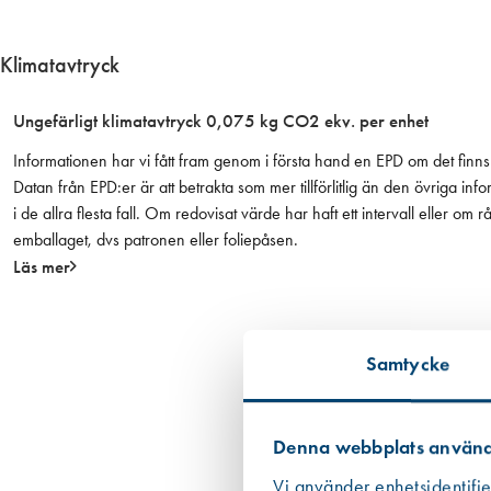
l
.
Klimatavtryck
b
l
Ungefärligt klimatavtryck 0,075 kg CO2 ekv. per enhet
e
c
Informationen har vi fått fram genom i första hand en EPD om det finns 
k
Datan från EPD:er är att betrakta som mer tillförlitlig än den övriga
o
i de allra flesta fall. Om redovisat värde har haft ett intervall eller om
h
emballaget, dvs patronen eller foliepåsen.
y
Läs mer
l
s
a
O
Samtycke
b
e
h
Denna webbplats använd
a
Vi använder enhetsidentifie
n