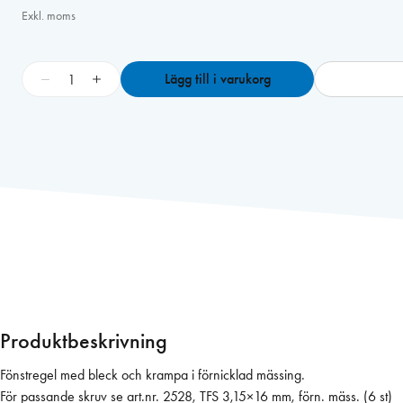
Exkl. moms
F
−
+
Lägg till i varukorg
ö
n
s
t
e
r
r
e
g
e
l
5
Produktbeskrivning
1
8
Fönstregel med bleck och krampa i förnicklad mässing.
8
För passande skruv se art.nr. 2528, TFS 3,15×16 mm, förn. mäss. (6 st)