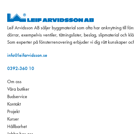
Leif Arvidsson AB säljer byggmaterial som ofta har anknytning till fön
dörrar, exempelvis ventiler, tätningslister, beslag, slipmaterial och k
Som experter på fönsterrenovering erbjuder vi dig rätt kunskaper oc
info@leifarvidsson.se
0392-360 10
Om oss
Våra butiker
Budservice
Kontakt
Projekt
Kurser
Hållbarhet
Jobba hos oss