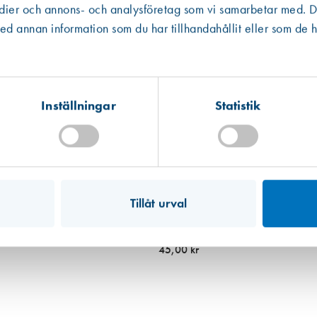
edier och annons- och analysföretag som vi samarbetar med. De
Västberga
Hitta hit
 annan information som du har tillhandahållit eller som de h
Finns i lager (13 st)
Kista
Hitta hit
Finns i lager (3 st)
Inställningar
Statistik
Mullsjö (lager)
Hitta hit
Finns i lager (2 st)
Tillåt urval
Art. nr 6730
Fönstervred hake 5143 10 mm förn
45,00 kr