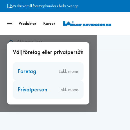
Hoppa
Vi skickar till företagskunder i hela Sverige
till
innehåll
Produkter
Kurser
Hem
/
Beslag
/
Kulturbeslag
/
Kulturbeslag övrigt
/
Fönsterregel
Välj företag eller privatperson
Företag
Exkl. moms
Privatperson
Inkl. moms