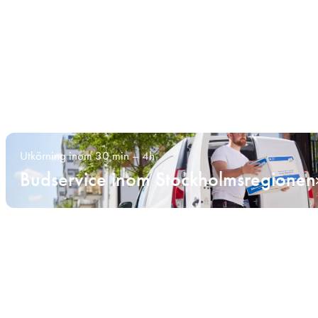
Utkörning inom 30 min – 4h
Budservice inom Stockholmsregionen