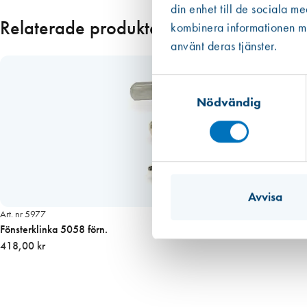
din enhet till de sociala m
n
Relaterade produkter
kombinera informationen med
.
använt deras tjänster.
m
ä
Samtyckesval
s
s
Nödvändig
i
n
g
m
ä
Avvisa
n
g
Art. nr 5977
Fönsterklinka 5058 förn.
d
418,00 kr