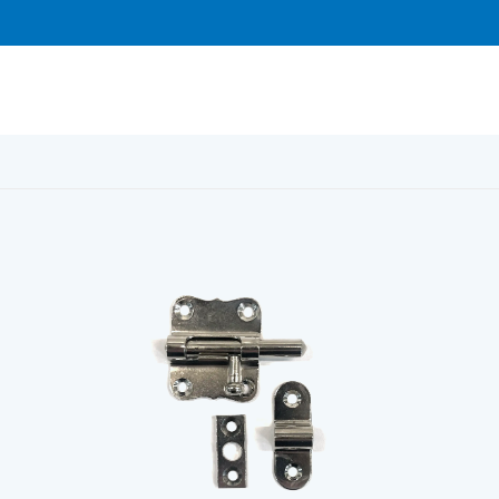
 5188 inkl bleck o krampa förn.mässing