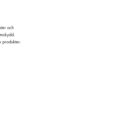
ster och
lämskydd.
h produkter.