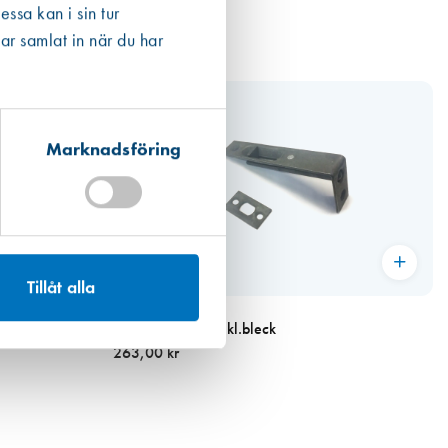
ssa kan i sin tur
ar samlat in när du har
Marknadsföring
Tillåt alla
Art. nr 6280
.
Kantregel 5180 Inkl.bleck
263,00 kr