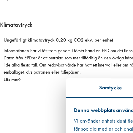
i
n
k
Klimatavtryck
l
b
Ungefärligt klimatavtryck 0,20 kg CO2 ekv. per enhet
l
e
Informationen har vi fått fram genom i första hand en EPD om det finns 
c
Datan från EPD:er är att betrakta som mer tillförlitlig än den övriga
k
i de allra flesta fall. Om redovisat värde har haft ett intervall eller om
o
emballaget, dvs patronen eller foliepåsen.
k
Läs mer
r
Samtycke
a
m
p
Denna webbplats använd
a
f
Vi använder enhetsidentifie
ö
för sociala medier och anal
r