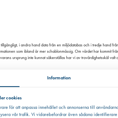
tillgängligt, i andra hand data från en miljödatabas och i tredje hand frå
 informationen som ibland är mer schablonmässig. Om värdet har kommit fr
 råvarans ursprung inte kunnat säkerställas har vi av trovärdighetsskäl valt
Information
er cookies
rare för att anpassa innehållet och annonserna till användarna
ysera vår trafik. Vi vidarebefordrar även sådana identifierare