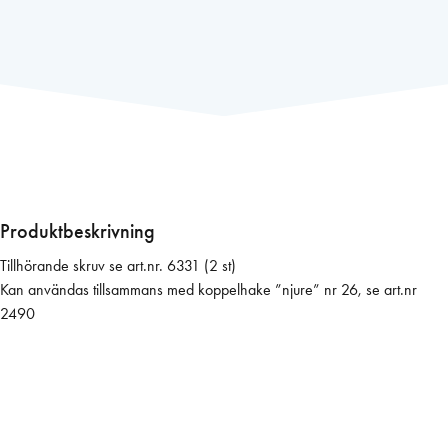
r
t
a
p
p
5
1
2
5
f
Produktbeskrivning
ö
Tillhörande skruv se art.nr. 6331 (2 st)
r
Kan användas tillsammans med koppelhake ”njure” nr 26, se art.nr
z
2490
.
f
ö
r
k
o