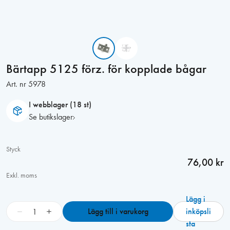
Bärtapp 5125 förz. för kopplade bågar
Art. nr
5978
I webblager (18 st)
Se butikslager
Styck
76,00 kr
Exkl. moms
Lägg i
B
−
+
Lägg till i varukorg
inköpsli
ä
sta