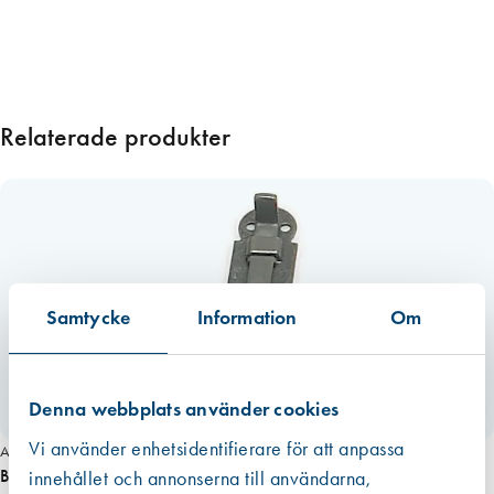
p
p
l
a
d
Relaterade produkter
e
b
å
g
a
r
m
Samtycke
Information
Om
ä
n
g
Denna webbplats använder cookies
d
Vi använder enhetsidentifierare för att anpassa
Art. nr 2320
Bladregel 5110 inkl. bleck o krampa (5110)
innehållet och annonserna till användarna,