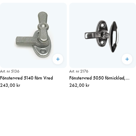
Art. nr 5136
Art. nr 2176
Fönstervred 5140 förn Vred
Fönstervred 5050 förnicklad,
243,00 kr
endast vred.
262,00 kr