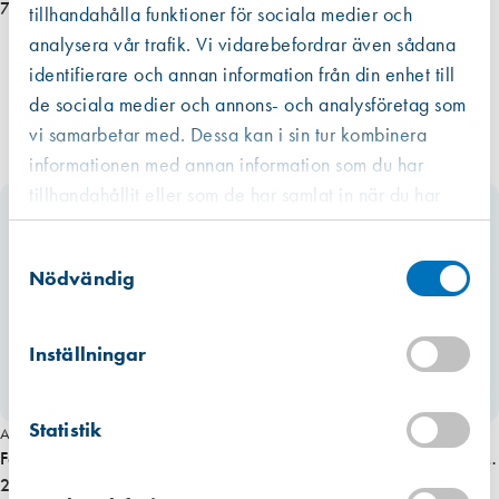
79,00 kr
tillhandahålla funktioner för sociala medier och
analysera vår trafik. Vi vidarebefordrar även sådana
identifierare och annan information från din enhet till
de sociala medier och annons- och analysföretag som
vi samarbetar med. Dessa kan i sin tur kombinera
informationen med annan information som du har
tillhandahållit eller som de har samlat in när du har
använt deras tjänster.
Västberga
Samtyckesval
Hitta hit
Slut i lager
Nödvändig
Kista
Hitta hit
Inställningar
Förväntad leverans: 2026-07-31
Mullsjö (lager)
Statistik
Hitta hit
Art. nr 2302
Art. nr 2550
Finns i lager (18 st)
Fönsterklinka 5080 mässing
Innanfönsterskruv m. bricka 5064
258,00 kr
obeh. mässing
69,00 kr