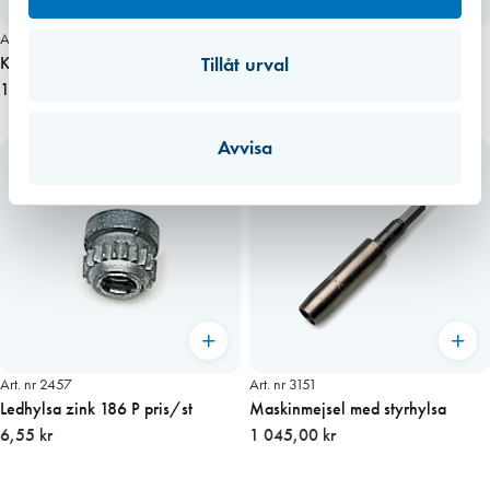
Art. nr 2454
Art. nr 2448
Tillåt urval
Koppelskruv 60 mm pris/st
Koppelskruv 30 mm pris/st
17,80 kr
6,00 kr
Avvisa
Art. nr 2457
Art. nr 3151
Ledhylsa zink 186 P pris/st
Maskinmejsel med styrhylsa
6,55 kr
1 045,00 kr