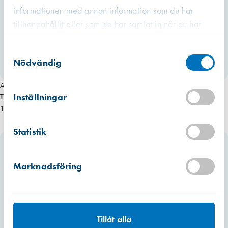
informationen med annan information som du har
tillhandahållit eller som de har samlat in när du har
använt deras tjänster.
Västberga
Samtyckesval
Hitta hit
Finns i lager (4623 st)
Nödvändig
Art. nr 3197
Kista
Hitta hit
Inställningar
Täckplugg ledhylsa 13/6,5mm,vit pris/st
Finns i lager (664 st)
1,55 kr
Mullsjö (lager)
Statistik
Hitta hit
Finns i lager (1929 st)
Marknadsföring
Tillåt alla