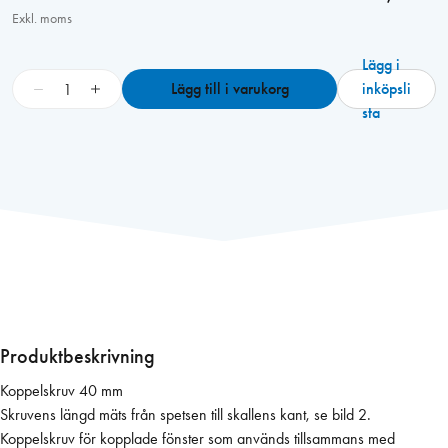
Exkl. moms
Lägg i
K
−
+
Lägg till i varukorg
inköpsli
o
sta
p
p
e
l
s
k
r
u
v
4
Produktbeskrivning
0
Koppelskruv 40 mm
m
Skruvens längd mäts från spetsen till skallens kant, se bild 2.
m
Koppelskruv för kopplade fönster som används tillsammans med
p