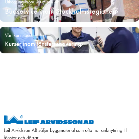
Utkörning inom 30 min – 4h
Budservice inom Stockholmsregionen
Vårt kursutbud
Kurser inom fönsterrenovering
Leif Arvidsson AB säljer byggmaterial som ofta har anknytning till
fönster och dörrar,