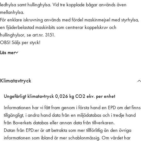
ledhylsa samt hullinghylsa. Vid tre kopplade bågar används även
r
mellanhylsa.
i
För enklare iskruvning används med fördel maskinmejsel med styrhylsa,
s
en fjäderbelastad maskinbits som centrerar koppelskruv och
/
hullinghylsor, se art.nr. 3151.
s
OBS! Säljs per styck!
t
m
Läs mer
ä
n
g
Klimatavtryck
d
Ungefärligt klimatavtryck 0,026 kg CO2 ekv. per enhet
Informationen har vi fått fram genom i första hand en EPD om det finns
tillgängligt, i andra hand data från en miljödatabas och i tredje hand
från Boverkets databas eller annan data från tillverkaren.
Datan från EPD:er är att betrakta som mer tillförlitlig än den övriga
informationen som ibland är mer schablonmässig. Om värdet har