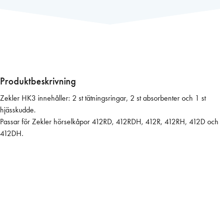
n
s
a
t
s
Z
e
Produktbeskrivning
k
Zekler HK3 innehåller: 2 st tätningsringar, 2 st absorbenter och 1 st
l
hjässkudde.
e
Passar för Zekler hörselkåpor 412RD, 412RDH, 412R, 412RH, 412D och
r
412DH.
H
K
3
m
ä
n
g
d