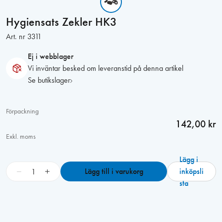
Hygiensats Zekler HK3
Art. nr
3311
Ej i webblager
Vi inväntar besked om leveranstid på denna artikel
Se butikslager
Förpackning
142,00 kr
Exkl. moms
Lägg i
H
−
+
Lägg till i varukorg
inköpsli
y
sta
g
i
e