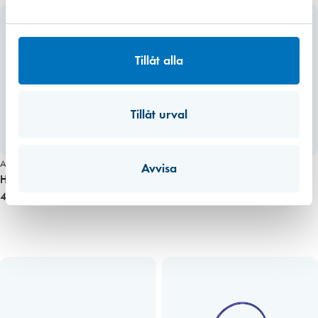
Tillåt alla
Tillåt urval
Art. nr 2507
Art. nr 2997
Avvisa
Hörselskydd Zekler 412 RDB
Hörselskåpa Peltor Optime 1F
4 075,00 kr
403,00 kr