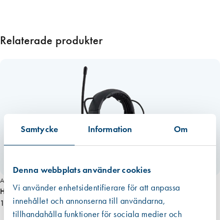
Relaterade produkter
Samtycke
Information
Om
Denna webbplats använder cookies
Art. nr 8292
Vi använder enhetsidentifierare för att anpassa
Hörselskydd Zekler 412 RD
innehållet och annonserna till användarna,
1 725,00 kr
tillhandahålla funktioner för sociala medier och