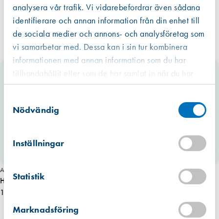
analysera vår trafik. Vi vidarebefordrar även sådana
identifierare och annan information från din enhet till
de sociala medier och annons- och analysföretag som
vi samarbetar med. Dessa kan i sin tur kombinera
informationen med annan information som du har
tillhandahållit eller som de har samlat in när du har
använt deras tjänster.
Västberga
Samtyckesval
Hitta hit
Finns i lager (1 st)
Nödvändig
Kista
Hitta hit
Inställningar
Finns i lager (2 st)
Art. nr 8293
Art. nr 6227
Mullsjö (lager)
Statistik
Hitta hit
Hörselskydd Zekler 412 D
Hörselskydd Zekler Sonic 540,
Förväntad leverans: 2026-07-10
1 325,00 kr
streaming
2 250,00 kr
Marknadsföring