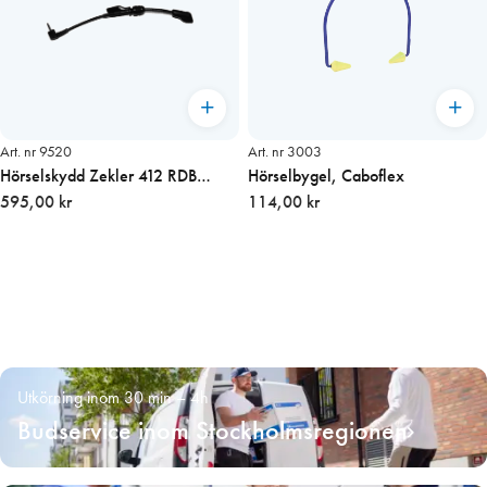
Art. nr 9520
Art. nr 3003
Hörselskydd Zekler 412 RDB
Hörselbygel, Caboflex
endast mikrofon
595,00 kr
114,00 kr
Utkörning inom 30 min – 4h
Budservice inom Stockholmsregionen