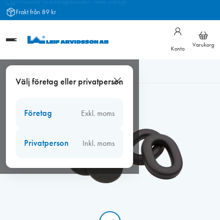
Hoppa
Frakt från 89 kr
till
innehåll
Varukorg
Konto
Hem
/
Arbetsmiljö
/
Hörselskydd
/
Hygiensats Zekler HK3
Välj företag eller privatperson
Företag
Exkl. moms
Privatperson
Inkl. moms