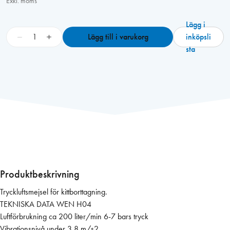
Exkl. moms
Lägg i
K
−
+
Lägg till i varukorg
inköpsli
i
sta
t
t
m
e
j
s
e
l
W
E
Produktbeskrivning
N
Tryckluftsmejsel för kittborttagning.
H
TEKNISKA DATA WEN H04
0
Luftförbrukning ca 200 liter/min 6-7 bars tryck
4
Vibrationsnivå under 3,8 m/s2
u