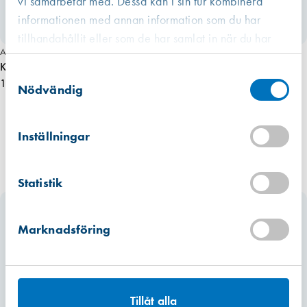
vi samarbetar med. Dessa kan i sin tur kombinera
informationen med annan information som du har
tillhandahållit eller som de har samlat in när du har
Art. nr 3094
använt deras tjänster.
Kittmejsel, trekantsjärn för glasrensning
Västberga
Samtyckesval
Hitta hit
1 120,00 kr
Finns i lager (2 st)
Nödvändig
Kista
Hitta hit
Inställningar
Finns i lager (2 st)
Mullsjö (lager)
Statistik
Hitta hit
Förväntad leverans: 2026-07-31
Marknadsföring
Tillåt alla