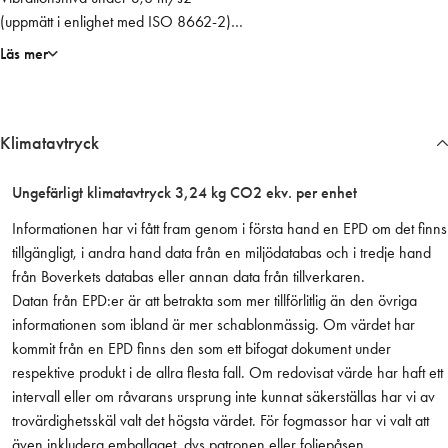
(uppmätt i enlighet med ISO 8662-2)
t
Ljudnivå 76 dB(A) vid tomgång
a
Läs mer
Vikt utan mejsel 1.000 gram
n
Längd utan mejsel 255 mm
j
För passande kittstämjärn se artikel 3095 inkl. adapterfäste.
ä
Klimatavtryck
artikel 7772 exkl. adapterfäste
r
n
m
Ungefärligt klimatavtryck 3,24 kg CO2 ekv. per enhet
ä
Informationen har vi fått fram genom i första hand en EPD om det finns
n
tillgängligt, i andra hand data från en miljödatabas och i tredje hand
g
från Boverkets databas eller annan data från tillverkaren.
d
Datan från EPD:er är att betrakta som mer tillförlitlig än den övriga
informationen som ibland är mer schablonmässig. Om värdet har
kommit från en EPD finns den som ett bifogat dokument under
respektive produkt i de allra flesta fall. Om redovisat värde har haft ett
intervall eller om råvarans ursprung inte kunnat säkerställas har vi av
trovärdighetsskäl valt det högsta värdet. För fogmassor har vi valt att
även inkludera emballaget, dvs patronen eller foliepåsen.