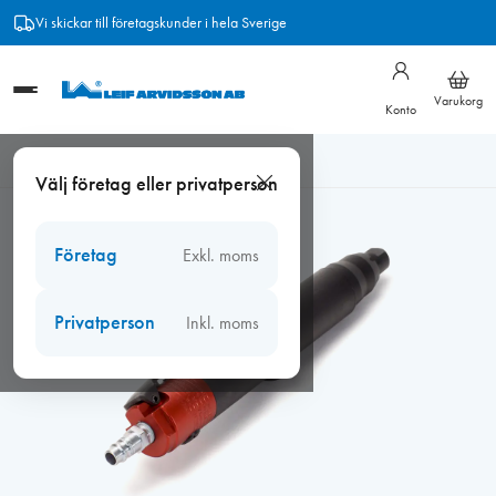
Hoppa
Vi skickar till företagskunder i hela Sverige
till
innehåll
Varukorg
Konto
Hem
/
Verktyg
/
Kittborttagning
/
Kittmejsel WEN H04 utan järn
Välj företag eller privatperson
Företag
Exkl. moms
Privatperson
Inkl. moms