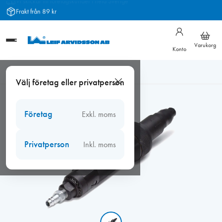
Hoppa
Frakt från 89 kr
till
innehåll
Varukorg
Konto
Hem
/
Verktyg
/
Kittborttagning
/
Kittmejsel WEN H02 utan järn
Välj företag eller privatperson
Företag
Exkl. moms
Privatperson
Inkl. moms