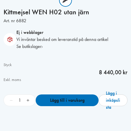
Kittmejsel WEN H02 utan järn
Art. nr
6882
Ej i webblager
Vi inväntar besked om leveranstid på denna artikel
Se butikslager
Styck
8 440,00 kr
Exkl. moms
Lägg i
K
−
+
Lägg till i varukorg
inköpsli
i
sta
t
t
m