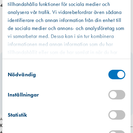
tillhandahålla funktioner för sociala medier och
4 155,00 kr
analysera vår trafik. Vi vidarebefordrar även sådana
identifierare och annan information från din enhet till
de sociala medier och annons- och analysföretag som
vi samarbetar med. Dessa kan i sin tur kombinera
informationen med annan information som du har
tillhandahållit eller som de har samlat in när du har
använt deras tjänster.
Västberga
Samtyckesval
Hitta hit
Slut i lager
Nödvändig
Kista
Hitta hit
Inställningar
Finns i lager (1 st)
Mullsjö (lager)
Statistik
Hitta hit
Art. nr 6168
Art. nr 4263
Förväntad leverans: 2026-07-17
Kittoff Drivrulle 120/60 mm
Kittoff Vändskär 12x12x1,5 mm,
615,00 kr
494,00 kr
10 st/fp