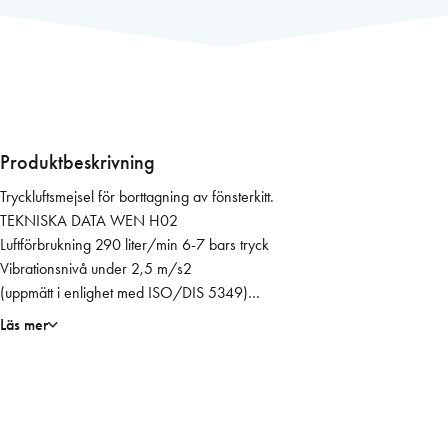
e
j
s
e
l
W
E
Produktbeskrivning
N
Tryckluftsmejsel för borttagning av fönsterkitt.
H
TEKNISKA DATA WEN H02
0
Luftförbrukning 290 liter/min 6-7 bars tryck
2
Vibrationsnivå under 2,5 m/s2
u
(uppmätt i enlighet med ISO/DIS 5349)
t
Ljudnivå 82 dB(A) vid tomgång
a
Läs mer
Vikt utan mejsel 2.000 gram
n
Längd utan mejsel 295 mm
j
För passande kittstämjärn se artikel 3095 inkl. adapterfäste.
ä
artikel 7772 exkl. adapterfäste
r
n