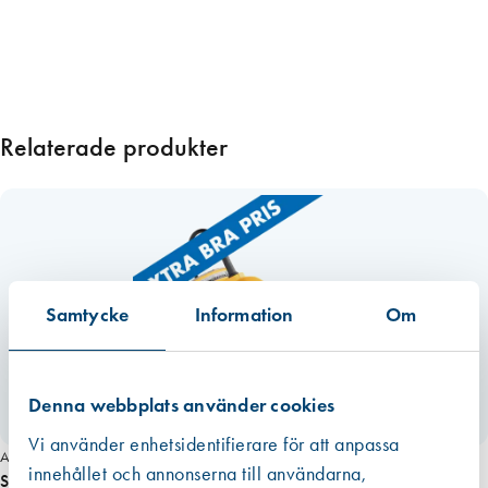
m
ä
n
g
d
Relaterade produkter
Samtycke
Information
Om
Denna webbplats använder cookies
Vi använder enhetsidentifierare för att anpassa
Art. nr 6819
innehållet och annonserna till användarna,
Speedheater 1100, inklusive 2 st skrapor