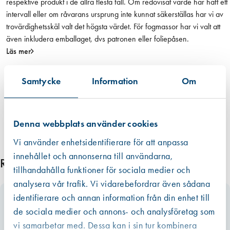
respektive produkt i de allra flesta fall. Om redovisat värde har haft ett
Mått (LxBxH) 362 x 140 x 151 mm
d
intervall eller om råvarans ursprung inte kunnat säkerställas har vi av
Vikt med standardbatteri 2,3 – 2,6 kg
trovärdighetsskäl valt det högsta värdet. För fogmassor har vi valt att
Max sågdjup 29 mm
även inkludera emballaget, dvs patronen eller foliepåsen.
Läs mer
Samtycke
Information
Om
Denna webbplats använder cookies
Vi använder enhetsidentifierare för att anpassa
innehållet och annonserna till användarna,
Relaterade produkter
tillhandahålla funktioner för sociala medier och
analysera vår trafik. Vi vidarebefordrar även sådana
identifierare och annan information från din enhet till
de sociala medier och annons- och analysföretag som
vi samarbetar med. Dessa kan i sin tur kombinera