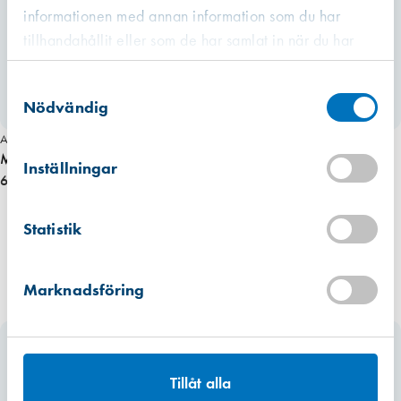
informationen med annan information som du har
tillhandahållit eller som de har samlat in när du har
använt deras tjänster.
Västberga
Samtyckesval
Hitta hit
Finns i lager (1 st)
Nödvändig
Art. nr 3615
Kista
Makita bakre bandrulle 9031
Hitta hit
Inställningar
Finns i lager (3 st)
690,00 kr
Mullsjö (lager)
Statistik
Hitta hit
Förväntad leverans: 2026-08-11
Marknadsföring
Tillåt alla