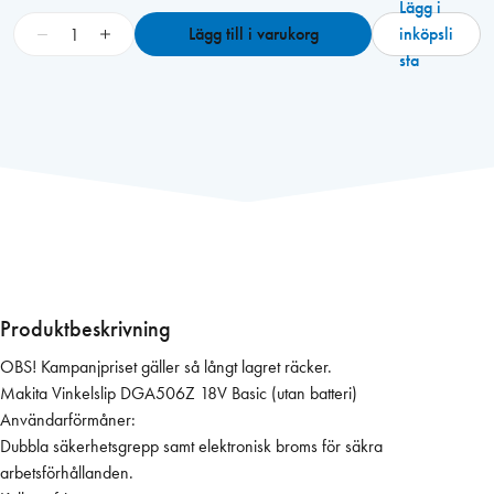
Lägg i
M
−
+
Lägg till i varukorg
inköpsli
a
sta
k
i
t
a
V
i
n
k
e
l
Produktbeskrivning
s
OBS! Kampanjpriset gäller så långt lagret räcker.
l
Makita Vinkelslip DGA506Z 18V Basic (utan batteri)
i
Användarförmåner:
p
Dubbla säkerhetsgrepp samt elektronisk broms för säkra
D
arbetsförhållanden.
G