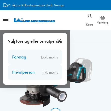
Hoppa
Vi skickar till företagskunder i hela Sverige
till
innehåll
Varukorg
Konto
Hem
/
Verktyg
/
Makita
/
Makita Vinkelslip DGA506Z 18V
Välj företag eller privatperson
(Basic)
Företag
Exkl. moms
Privatperson
Inkl. moms