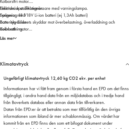
Kolborstfri motor.
A
Elektronisk strömbegränsare med varningslampa.
Tekniska specifikationer:
5
Fungerar med 18V Li-ion batteri (ej 1,3Ah batteri)
Spänning 18 V
0
Batteriskyddskrets skyddar mot överbelastning, överladdning och
Batterityp Li-ion
6
överhettning
Kolborstfri motor
Z
Levereras utan batteri & laddare
Max uteffekt 660 W
1
Läs mer
Varvtal 8500 min?¹
8
Spindel M14
V
Håldiameter 22,23 mm
(
Klimatavtryck
Slipskivans diameter 125 mm
B
Anti-Restart funktion
a
Elektronisk broms
s
Ungefärligt klimatavtryck 12,60 kg CO2 ekv. per enhet
Vibrationsnivå, rundslipning = 2,5 m/sec²
i
Informationen har vi fått fram genom i första hand en EPD om det finns
Vibrationstolerans (K-faktor), rundslipning 1,5 m/sec²
c
tillgängligt, i andra hand data från en miljödatabas och i tredje hand
Vibrationsnivå, ytslipning 6,5 m/sec²
)
från Boverkets databas eller annan data från tillverkaren.
Vibrationstolerans (K-faktor), ytslipning 1,5 m/sec²
m
Datan från EPD:er är att betrakta som mer tillförlitlig än den övriga
Ljudeffektnivå 90 dB(A)
ä
informationen som ibland är mer schablonmässig. Om värdet har
Ljudtrycksnivå 82 dB(A)
n
kommit från en EPD finns den som ett bifogat dokument under
Buller mättolerans (K-faktor) 3 dB(A)
g