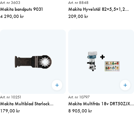
Art. nr 3603
Art. nr 8848
Makita bandputs 9031
Makita Hyvelstål 82×5,5×1,2
4 290,00 kr
mm, 2 st/frp
209,00 kr
Art. nr 10251
Art. nr 10797
Makita Multiblad Starlock
Makita Multifräs 18v DRT50ZJX5
Bim=32mm L=50mm
179,00 kr
+ Frässet 12-delar
8 905,00 kr