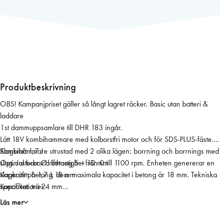
a
B
o
r
r
h
a
Produktbeskrivning
m
OBS! Kampanjpriset gäller så långt lagret räcker. Basic utan batteri &
m
laddare
a
1st dammuppsamlare till DHR 183 ingår.
r
Lätt 18V kombihammare med kolborstfri motor och för SDS-PLUS-fäste.
e
Kombihammare utrustad med 2 olika lägen: borrning och borrnings med
Slagkraft 1,7 J
D
slag. Justerbar drifthastighet från 0 till 1100 rpm. Enheten genererar en
Optimal borr Ø: betong 5 – 10 mm
H
slagkraft på 1,7 J, dess maximala kapacitet i betong är 18 mm. Tekniska
Kapacitet: betong 18 mm
R
specifikationer
Kapacitet: trä 24 mm
1
Spänning 18 V
Kapacitet: stål 13 mm
8
Läs mer
Spänning LXT Kolborstfri motor
Antal slag 0 – 5000 min?¹
3