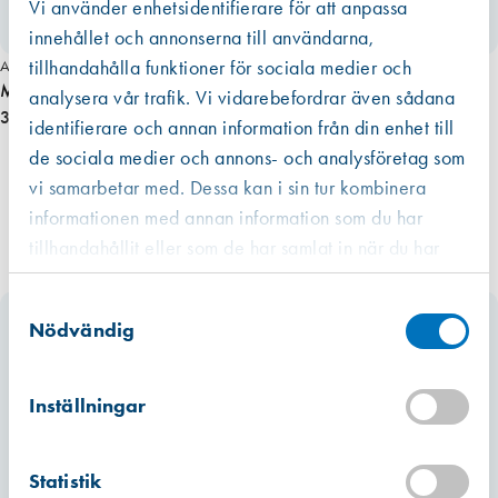
Vi använder enhetsidentifierare för att anpassa
s
innehållet och annonserna till användarna,
a
tillhandahålla funktioner för sociala medier och
Art. nr 10880
m
Makita högtalare bluetooth MR014G LXT 18V-40V
l
analysera vår trafik. Vi vidarebefordrar även sådana
3 055,00 kr
a
identifierare och annan information från din enhet till
r
de sociala medier och annons- och analysföretag som
e
vi samarbetar med. Dessa kan i sin tur kombinera
m
informationen med annan information som du har
ä
tillhandahållit eller som de har samlat in när du har
n
använt deras tjänster.
g
Västberga
Samtyckesval
Hitta hit
d
Slut i lager
Nödvändig
Kista
Hitta hit
Inställningar
Förväntad leverans: 2026-07-17
Mullsjö (lager)
Statistik
Hitta hit