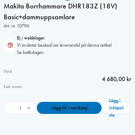
Makita Borrhammare DHR183Z (18V)
Basic+dammuppsamlare
Art. nr
10796
Ej i webblager
Vi inväntar besked om leveranstid på denna artikel
Se butikslager
Styck
4 680,00 kr
Exkl. moms
Lägg i
M
−
+
Lägg till i varukorg
inköpsli
a
sta
k
i
t