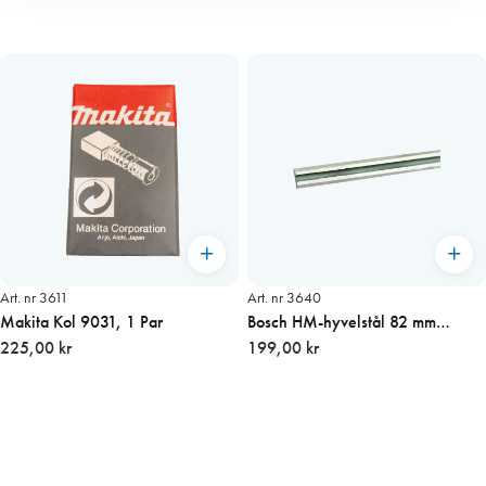
Art. nr 3611
Art. nr 3640
Makita Kol 9031, 1 Par
Bosch HM-hyvelstål 82 mm
225,00 kr
vändbara 2-p
199,00 kr