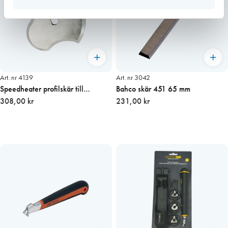
Art. nr 4139
Art. nr 3042
Speedheater profilskär till
Bahco skär 451 65 mm
färgskrapa
308,00 kr
231,00 kr