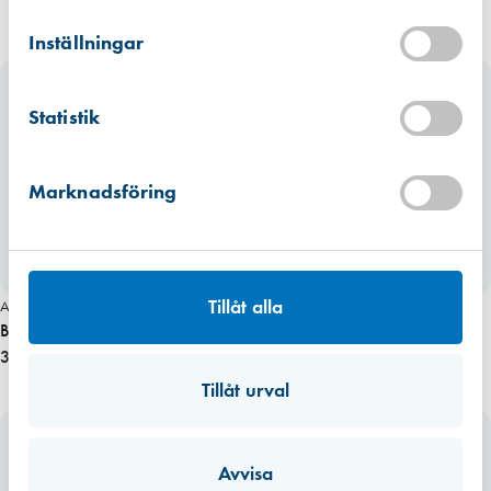
Kista
Hitta hit
Inställningar
Finns i lager (1347 st)
Mullsjö (lager)
Statistik
Hitta hit
Finns i lager (139 st)
Marknadsföring
Tillåt alla
Art. nr 6105
Art. nr 5509
Bahco Stämjärn 424P 16mm
Bahco skär 442 50 mm 10-Pack
380,00 kr
910,00 kr
Tillåt urval
Avvisa