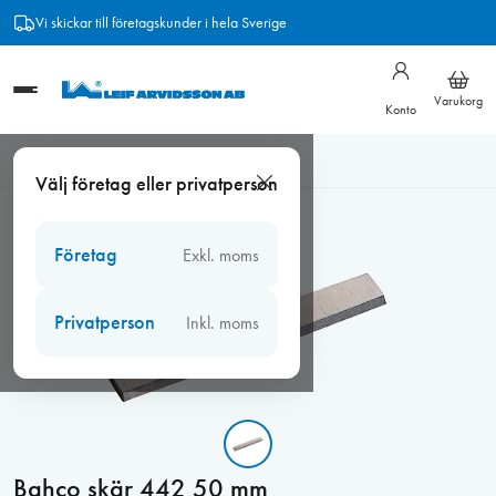
Hoppa
Vi skickar till företagskunder i hela Sverige
till
innehåll
Varukorg
Konto
Hem
/
Verktyg
/
Handverktyg
/
Färgskrapor
/
Bahco skär 442
Välj företag eller privatperson
50 mm
Företag
Exkl. moms
Privatperson
Inkl. moms
Bahco skär 442 50 mm