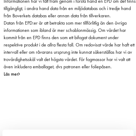
Informationen har vi fått fram genom i första hand en EPD om det finns
tillgängligt, i andra hand data från en miljödatabas och i tredje hand
från Boverkets databas eller annan data från tillverkaren.
Datan från EPD:er är att betrakta som mer tillförlitlig än den övriga
informationen som ibland är mer schablonmässig. Om värdet har
kommit från en EPD finns den som ett bifogat dokument under
respektive produkt i de allra flesta fall. Om redovisat värde har haft ett
intervall eller om råvarans ursprung inte kunnat säkerställas har vi av
trovärdighetsskäl valt det högsta värdet. För fogmassor har vi valt att
även inkludera emballaget, dvs patronen eller foliepåsen.
Läs mer