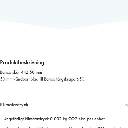
c
o
s
k
ä
r
4
4
2
Produktbeskrivning
5
Bahco skär 442 50 mm
0
50 mm vändbart blad till Bahco färgskrapa 650.
m
m
m
ä
Klimatavtryck
n
g
Ungefärligt klimatavtryck 0,032 kg CO2 ekv. per enhet
d