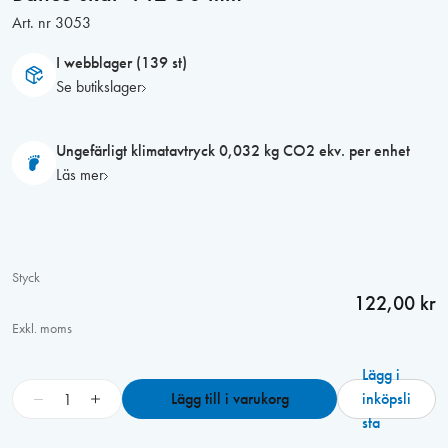
Art. nr
3053
I webblager (139 st)
Se butikslager
Ungefärligt klimatavtryck 0,032 kg CO2 ekv. per enhet
Läs mer
Styck
122,00 kr
Exkl. moms
Lägg i
B
−
+
Lägg till i varukorg
inköpsli
a
sta
h