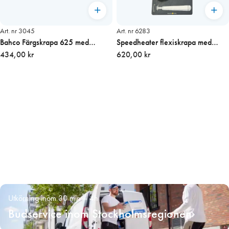
Art. nr 3045
Art. nr 6283
Bahco Färgskrapa 625 med
Speedheater flexiskrapa med
vändbart trekantsskär
434,00 kr
hölster
620,00 kr
Utkörning inom 30 min – 4h
Budservice inom Stockholmsregionen