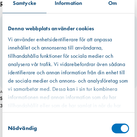
Samtycke
Information
Om
Relaterade produkter
Denna webbplats använder cookies
Vi använder enhetsidentifierare för att anpassa
innehållet och annonserna till användarna,
tillhandahålla funktioner för sociala medier och
analysera vår trafik. Vi vidarebefordrar även sådana
identifierare och annan information från din enhet till
de sociala medier och annons- och analysföretag som
vi samarbetar med. Dessa kan i sin tur kombinera
Art. nr 4140
informationen med annan information som du har
Speedheater Bumerangskär till färgskrapa
tillhandahållit eller som de har samlat in när du har
308,00 kr
använt deras tjänster.
Västberga
Samtyckesval
Hitta hit
Finns i lager (8199 st)
Nödvändig