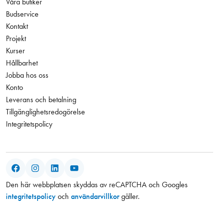
Våra butiker
Budservice
Kontakt
Projekt
Kurser
Hållbarhet
Jobba hos oss
Konto
Leverans och betalning
Tillgänglighetsredogörelse
Integritetspolicy
Facebook
Instagram
LinkedIn
YouTube
Den här webbplatsen skyddas av reCAPTCHA och Googles
integritetspolicy
och
användarvillkor
gäller.