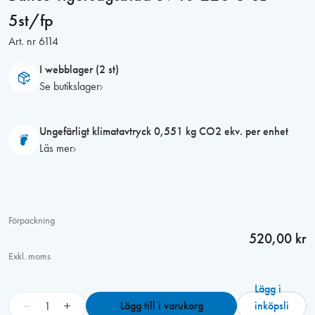
5st/fp
Art. nr
6114
I webblager (2 st)
Se butikslager
Ungefärligt klimatavtryck 0,551 kg CO2 ekv. per enhet
Läs mer
Förpackning
520,00 kr
Exkl. moms
Lägg i
B
−
+
Lägg till i varukorg
inköpsli