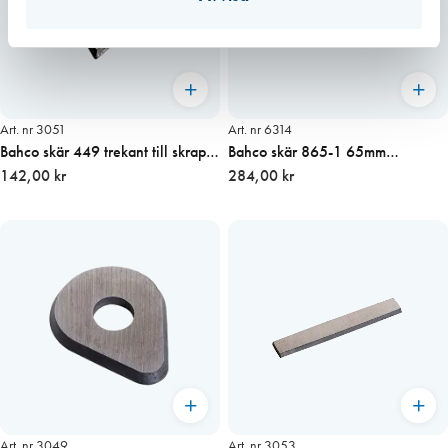
Art. nr 3051
Art. nr 6314
Bahco skär 449 trekant till skrapa
Bahco skär 865-1 65mm
625
142,00 kr
Vågformat
284,00 kr
Art. nr 3049
Art. nr 3053