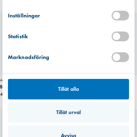
Kista
Hitta hit
Inställningar
Finns i lager (5 st)
Mullsjö (lager)
Statistik
Hitta hit
Finns i lager (2 st)
Marknadsföring
Art. nr 6107
Art. nr 6108
Bahco Stämjärn 424P 25mm
Bahco Sidavbitare 2171G-160
Tillåt alla
410,00 kr
432,00 kr
Tillåt urval
Avvisa