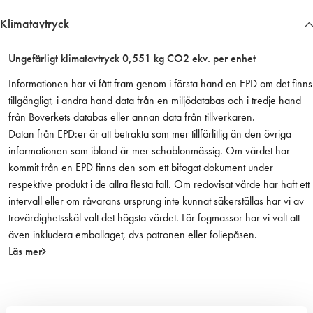
De gör det enklare att komma åt i svårtillgängliga områden, men är
4
Klimatavtryck
ändå styv och klarar böjning bättre, vilket möjliggör rakare snitt.
0
Perfekt för trä med spik.
-
Sluttande spets för olika typer av snitt.
2
Ungefärligt klimatavtryck 0,551 kg CO2 ekv. per enhet
2
Informationen har vi fått fram genom i första hand en EPD om det finns
8
tillgängligt, i andra hand data från en miljödatabas och i tredje hand
-
från Boverkets databas eller annan data från tillverkaren.
6
Datan från EPD:er är att betrakta som mer tillförlitlig än den övriga
-
informationen som ibland är mer schablonmässig. Om värdet har
S
kommit från en EPD finns den som ett bifogat dokument under
L
respektive produkt i de allra flesta fall. Om redovisat värde har haft ett
5
intervall eller om råvarans ursprung inte kunnat säkerställas har vi av
s
trovärdighetsskäl valt det högsta värdet. För fogmassor har vi valt att
t
även inkludera emballaget, dvs patronen eller foliepåsen.
/
Läs mer
f
p
m
ä