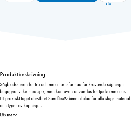
a
sta
h
c
o
T
i
g
e
r
s
å
Produktbeskrivning
g
Sågbladsserien för trä och metall är utformad för krävande sågning i
s
begagnat virke med spik, men kan även användas för tjocka metaller.
b
Ett praktiskt taget obrytbart Sandflex® bimetallblad för alla slags material
l
och typer av kapning
a
Snabbstålstandning med 8 % kobolt.
d
Läs mer
Version 1: bimetallblad med sluttande form (SL) har precisionsslipade
3
tänder och ingår i en serie tjockare blad med smal nos.
9