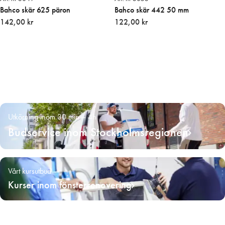
Bahco skär 625 päron
Bahco skär 442 50 mm
142,00 kr
122,00 kr
Utkörning inom 30 min – 4h
Budservice inom Stockholmsregionen
Vårt kursutbud
Kurser inom fönsterrenovering