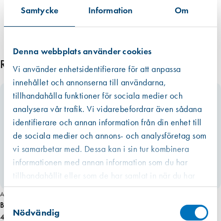
n
Samtycke
Information
Om
g
d
Denna webbplats använder cookies
Relaterade produkter
Vi använder enhetsidentifierare för att anpassa
innehållet och annonserna till användarna,
tillhandahålla funktioner för sociala medier och
analysera vår trafik. Vi vidarebefordrar även sådana
identifierare och annan information från din enhet till
de sociala medier och annons- och analysföretag som
vi samarbetar med. Dessa kan i sin tur kombinera
informationen med annan information som du har
tillhandahållit eller som de har samlat in när du har
använt deras tjänster.
Art. nr 6112
Västberga
Samtyckesval
Hitta hit
Bahco Tigersågsblad 3840-150-6-ST 5st/fp
Finns i lager (2 st)
Nödvändig
407,00 kr