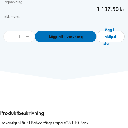
Förpackning
1 137,50 kr
Inkl. moms
Lägg i
B
−
+
Lägg till i varukorg
inköpsli
a
sta
h
c
o
s
k
ä
r
4
4
9
Produktbeskrivning
t
Trekantigt skär till Bahco färgskrapa 625 i 10-Pack
r