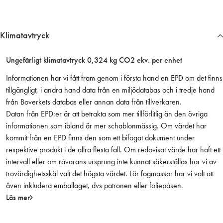
e
k
a
Klimatavtryck
n
t
Ungefärligt klimatavtryck 0,324 kg CO2 ekv. per enhet
t
i
Informationen har vi fått fram genom i första hand en EPD om det finns
l
tillgängligt, i andra hand data från en miljödatabas och i tredje hand
l
från Boverkets databas eller annan data från tillverkaren.
s
Datan från EPD:er är att betrakta som mer tillförlitlig än den övriga
k
informationen som ibland är mer schablonmässig. Om värdet har
r
kommit från en EPD finns den som ett bifogat dokument under
a
respektive produkt i de allra flesta fall. Om redovisat värde har haft ett
p
intervall eller om råvarans ursprung inte kunnat säkerställas har vi av
a
trovärdighetsskäl valt det högsta värdet. För fogmassor har vi valt att
6
även inkludera emballaget, dvs patronen eller foliepåsen.
2
Läs mer
5
1