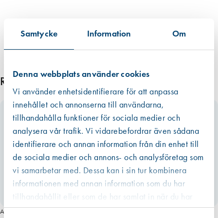
0
-
P
Samtycke
Information
Om
a
c
k
Denna webbplats använder cookies
m
Relaterade produkter
ä
Vi använder enhetsidentifierare för att anpassa
n
innehållet och annonserna till användarna,
g
tillhandahålla funktioner för sociala medier och
d
analysera vår trafik. Vi vidarebefordrar även sådana
identifierare och annan information från din enhet till
de sociala medier och annons- och analysföretag som
vi samarbetar med. Dessa kan i sin tur kombinera
informationen med annan information som du har
tillhandahållit eller som de har samlat in när du har
använt deras tjänster.
Art. nr 5589
Västberga