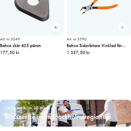
Art. nr 3049
Art. nr 5590
Bahco skär 625 päron
Bahco Sidavbitare Vinklad för
177,50 kr
plast
1 337,50 kr
Utkörning inom 30 min – 4h
Budservice inom Stockholmsregionen