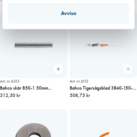
Avvisa
Art. nr 6313
Art. nr 6112
Bahco skär 850-1 50mm
Bahco Tigersågsblad 3840-150-6-
Vågformat
312,50 kr
ST 5st/fp
508,75 kr