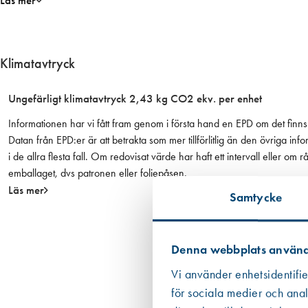
Läs mer
– Vikt 730 gram
– Längd 325 mm
Klimatavtryck
Ungefärligt klimatavtryck 2,43 kg CO2 ekv. per enhet
Informationen har vi fått fram genom i första hand en EPD om det finns 
Datan från EPD:er är att betrakta som mer tillförlitlig än den övriga
i de allra flesta fall. Om redovisat värde har haft ett intervall eller om
emballaget, dvs patronen eller foliepåsen.
Läs mer
Samtycke
Denna webbplats använd
Vi använder enhetsidentifie
för sociala medier och anal