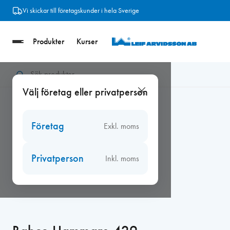
Hoppa
Vi skickar till företagskunder i hela Sverige
till
innehåll
Produkter
Kurser
Hem
/
Verktyg
/
Handverktyg
/
Bahco handverktyg och sågblad
Välj företag eller privatperson
Företag
Exkl. moms
Privatperson
Inkl. moms