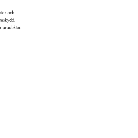
ster och
lämskydd.
h produkter.