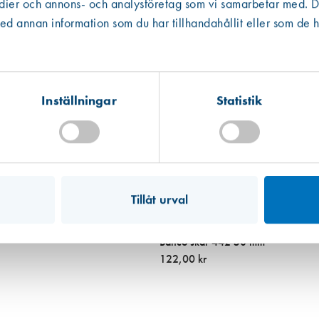
edier och annons- och analysföretag som vi samarbetar med. De
Västberga
Hitta hit
 annan information som du har tillhandahållit eller som de h
Finns i lager (2 st)
Kista
Hitta hit
Finns i lager (2 st)
Inställningar
Statistik
Mullsjö (lager)
Hitta hit
Förväntad leverans: 2026-08-28
Tillåt urval
Art. nr 3053
Bahco skär 442 50 mm
122,00 kr