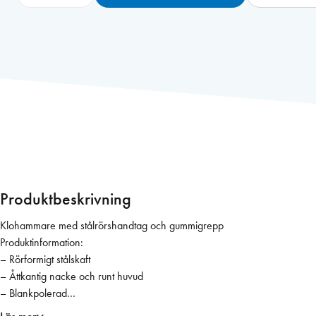
a
h
c
o
H
a
m
m
a
r
e
4
Produktbeskrivning
2
9
Klohammare med stålrörshandtag och gummigrepp
m
Produktinformation:
ä
– Rörformigt stålskaft
n
– Åttkantig nacke och runt huvud
g
– Blankpolerad
d
– Bekvämt handtag med mjukt grepp