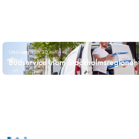
Utkörning inom 30 min – 4h
Budservice inom Stockholmsregionen