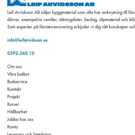
Leif Arvidsson AB säljer byggmaterial som ofta har anknytning till fön
dörrar, exempelvis ventiler, tätningslister, beslag, slipmaterial och k
Som experter på fönsterrenovering erbjuder vi dig rätt kunskaper oc
info@leifarvidsson.se
0392-360 10
Om oss
Våra butiker
Budservice
Kontakt
Projekt
Kurser
Hållbarhet
Jobba hos oss
Konto
Leverans och betalning