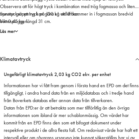
Observera att för högt tryck i kombination med trög fogmassa och liten
l
munstycksöppning kan göra så att luft kommer in i fogmassan bredvid
Sprutan ger ett tryck på 130 kg vid 8 bar.
u
bottenpluggen.
Vikt 0,45 kg, längd 31 cm.
f
t
Läs mer
(
l
ä
Klimatavtryck
t
t
v
Ungefärligt klimatavtryck 2,03 kg CO2 ekv. per enhet
i
Informationen har vi fått fram genom i första hand en EPD om det finns
k
tillgängligt, i andra hand data från en miljödatabas och i tredje hand
t
från Boverkets databas eller annan data från tillverkaren.
)
Datan från EPD:er är att betrakta som mer tillförlitlig än den övriga
0
informationen som ibland är mer schablonmässig. Om värdet har
,
kommit från en EPD finns den som ett bifogat dokument under
3
respektive produkt i de allra flesta fall. Om redovisat värde har haft ett
m
intervall eller om råvarans ursprung inte kunnat säkerställas har vi av