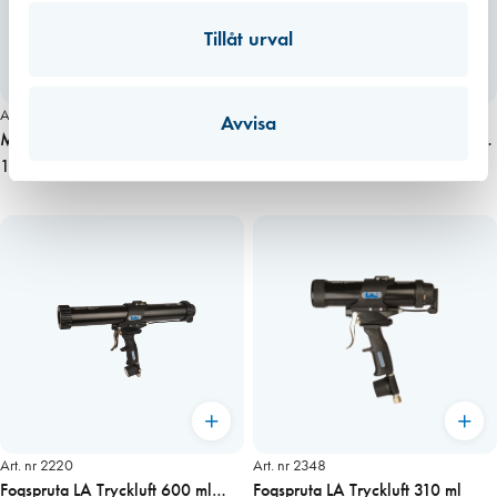
Tillåt urval
Art. nr 6477
Art. nr 2895
Avvisa
Munstyckshållare gängad
Munstyckshållare Aluminiumring
plastring H2P/T22 XP
100,00 kr
T22/H2A
81,00 kr
Art. nr 2220
Art. nr 2348
Fogspruta LA Tryckluft 600 ml
Fogspruta LA Tryckluft 310 ml