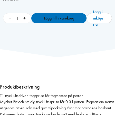
Exkl. moms
Lägg i
F
−
+
Lägg till i varukorg
inköpsli
o
sta
g
s
p
r
u
t
a
T
1
,
Produktbeskrivning
t
T1 tryckluftsdriven fogspruta för fogmassor på patron
r
Mycket lätt och smidig tryckluftsspruta för 0,3 l patron. Fogmassan matas
y
ut genom att en kolv med gummipackning tätar mot patronens bakkant.
c
Patronens bottenplugg trycks sedan framåt med hjälp av lufttryck.
k