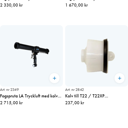
korv
2 330,00 kr
1 670,00 kr
Art. nr 2349
Art. nr 2842
Fogspruta LA Tryckluft med kolv
Kolv till T22 / T22XP
310 ml
2 715,00 kr
inkl.packning
237,00 kr