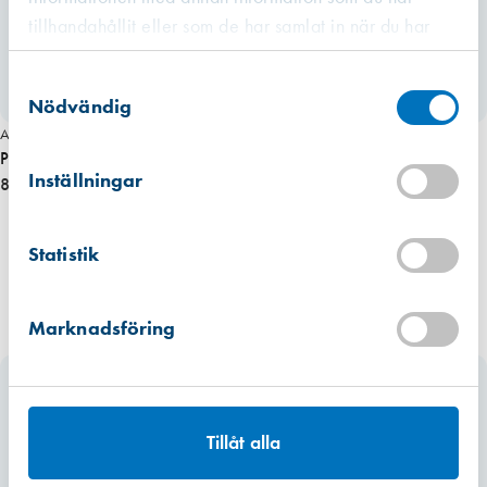
tillhandahållit eller som de har samlat in när du har
använt deras tjänster.
Västberga
Samtyckesval
Hitta hit
Slut i lager
Nödvändig
Art. nr 2846
Packning till kolv T22
Kista
Hitta hit
Inställningar
88,00 kr
Förväntad leverans: 2026-10-02
Mullsjö (lager)
Statistik
Hitta hit
Finns i lager (2 st)
Marknadsföring
Tillåt alla