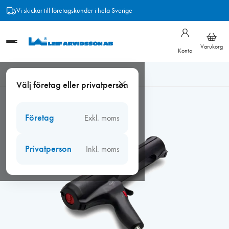
Hoppa
Vi skickar till företagskunder i hela Sverige
till
innehåll
Varukorg
Konto
Hem
/
Verktyg
/
Fogsprutor
/
Tryckluftssprutor
/
Fogspruta T1,
Välj företag eller privatperson
tryckluft (lättvikt) 0,3
Företag
Exkl. moms
Privatperson
Inkl. moms