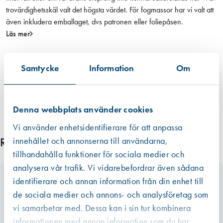
ä
trovärdighetsskäl valt det högsta värdet. För fogmassor har vi valt att
n
även inkludera emballaget, dvs patronen eller foliepåsen.
g
Läs mer
d
Samtycke
Information
Om
Denna webbplats använder cookies
Vi använder enhetsidentifierare för att anpassa
innehållet och annonserna till användarna,
Relaterade produkter
tillhandahålla funktioner för sociala medier och
analysera vår trafik. Vi vidarebefordrar även sådana
identifierare och annan information från din enhet till
de sociala medier och annons- och analysföretag som
vi samarbetar med. Dessa kan i sin tur kombinera
informationen med annan information som du har