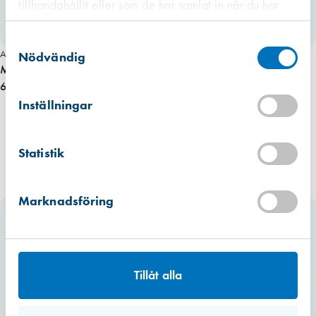
tillhandahållit eller som de har samlat in när du har
använt deras tjänster.
Västberga
Samtyckesval
Hitta hit
Finns i lager (159 st)
Art. nr 2889
Nödvändig
Munstycke plast 10 cm för patron 25st/fp
6,55 kr
Kista
Hitta hit
Inställningar
Finns i lager (135 st)
Mullsjö (lager)
Statistik
Hitta hit
Finns i lager (1049 st)
Marknadsföring
Tillåt alla