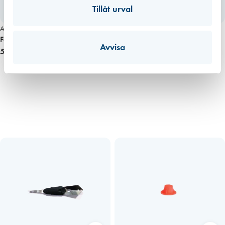
Tillåt urval
Art. nr 3080
Art. nr 2920
Fogfixaren, Caulk Finisher
Fogpinne av bok, 30 mm
Avvisa
53,00 kr
69,00 kr