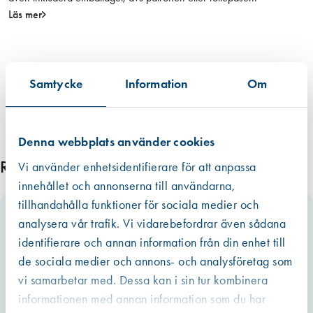
h
Läs mer
å
l
l
a
Samtycke
Information
Om
r
e
m
Denna webbplats använder cookies
ä
n
Relaterade produkter
Vi använder enhetsidentifierare för att anpassa
g
innehållet och annonserna till användarna,
d
tillhandahålla funktioner för sociala medier och
analysera vår trafik. Vi vidarebefordrar även sådana
identifierare och annan information från din enhet till
de sociala medier och annons- och analysföretag som
vi samarbetar med. Dessa kan i sin tur kombinera
informationen med annan information som du har