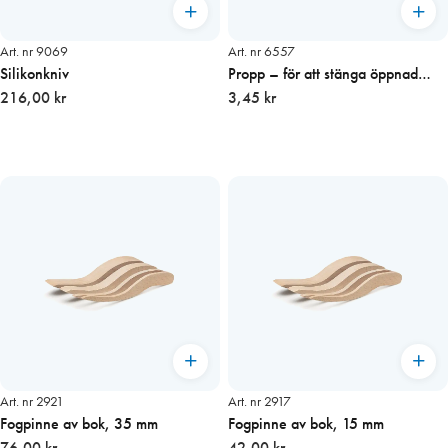
Art. nr 9069
Art. nr 6557
Silikonkniv
Propp – för att stänga öppnad
216,00 kr
patron
3,45 kr
Art. nr 2921
Art. nr 2917
Fogpinne av bok, 35 mm
Fogpinne av bok, 15 mm
76,00 kr
42,00 kr