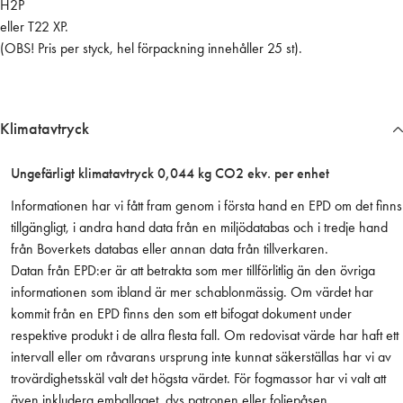
H2P
a
eller T22 XP.
s
(OBS! Pris per styck, hel förpackning innehåller 25 st).
t
t
i
l
Klimatavtryck
l
0
Ungefärligt klimatavtryck 0,044 kg CO2 ekv. per enhet
,
6
Informationen har vi fått fram genom i första hand en EPD om det finns
l
tillgängligt, i andra hand data från en miljödatabas och i tredje hand
s
från Boverkets databas eller annan data från tillverkaren.
p
Datan från EPD:er är att betrakta som mer tillförlitlig än den övriga
r
informationen som ibland är mer schablonmässig. Om värdet har
u
kommit från en EPD finns den som ett bifogat dokument under
t
respektive produkt i de allra flesta fall. Om redovisat värde har haft ett
o
intervall eller om råvarans ursprung inte kunnat säkerställas har vi av
r
trovärdighetsskäl valt det högsta värdet. För fogmassor har vi valt att
m
även inkludera emballaget, dvs patronen eller foliepåsen.