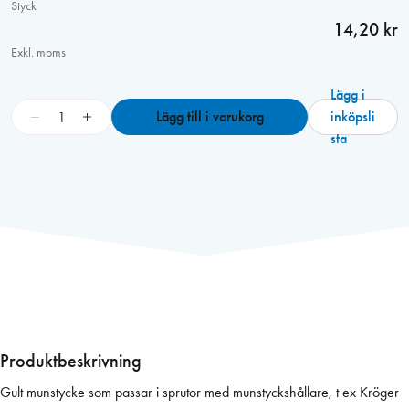
Styck
14,20 kr
Exkl. moms
Lägg i
M
−
+
Lägg till i varukorg
inköpsli
u
sta
n
s
t
y
c
k
e
g
u
l
Produktbeskrivning
p
Gult munstycke som passar i sprutor med munstyckshållare, t ex Kröger
l