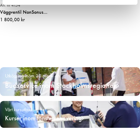
Art. nr 4154
Väggventil NonSonus
förlängningsdel
1 800,00 kr
Utkörning inom 30 min – 4h
Budservice inom Stockholmsregionen
Vårt kursutbud
Kurser inom fönsterrenovering