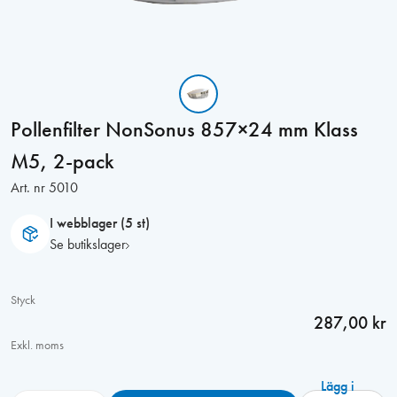
Pollenfilter NonSonus 857×24 mm Klass
M5, 2-pack
Art. nr
5010
I webblager (5 st)
Se butikslager
Styck
287,00 kr
Exkl. moms
Lägg i