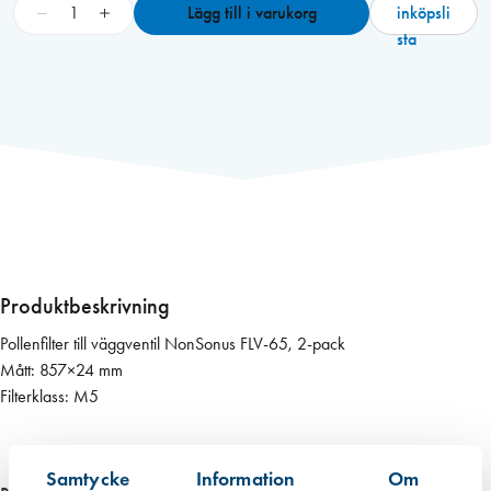
P
−
+
Lägg till i varukorg
inköpsli
o
sta
l
l
e
n
f
i
l
t
e
r
Produktbeskrivning
N
Pollenfilter till väggventil NonSonus FLV-65, 2-pack
o
Mått: 857×24 mm
n
Filterklass: M5
S
o
n
Samtycke
Information
Om
u