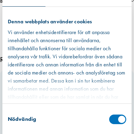
Bilagor
s
5010__Tryckfall NonSonus FLV65 med filter
8
5
Denna webbplats använder cookies
7
Vi använder enhetsidentifierare för att anpassa
×
2
innehållet och annonserna till användarna,
4
tillhandahålla funktioner för sociala medier och
m
analysera vår trafik. Vi vidarebefordrar även sådana
Relaterade produkter
m
identifierare och annan information från din enhet till
K
de sociala medier och annons- och analysföretag som
l
vi samarbetar med. Dessa kan i sin tur kombinera
a
informationen med annan information som du har
s
tillhandahållit eller som de har samlat in när du har
s
M
använt deras tjänster.
Västberga
5
Samtyckesval
Hitta hit
Slut i lager
,
Nödvändig
2
-
Kista