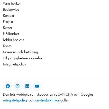
Våra butiker
Budservice
Kontakt
Projekt
Kurser
Hållbarhet
Jobba hos oss
Konto
Leverans och betalning
Tillgänglighetsredogörelse
Integritetspolicy
Facebook
Instagram
LinkedIn
YouTube
Den här webbplatsen skyddas av reCAPTCHA och Googles
integritetspolicy
och
användarvillkor
gäller.
287,00 kr