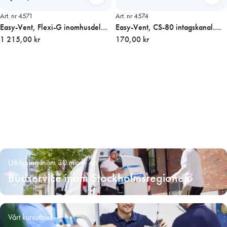
Art. nr 4571
Art. nr 4574
Easy-Vent, Flexi-G inomhusdel
Easy-Vent, CS-80 intagskanal.
inkl. grundfilter
1 215,00 kr
OBS! Måttanpassas!
170,00 kr
Utkörning inom 30 min – 4h
Budservice inom Stockholmsregionen
Vårt kursutbud