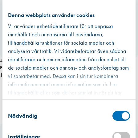
e
r
Denna webbplats använder cookies
m
ä
Vi använder enhetsidentifierare för att anpassa
n
innehållet och annonserna till användarna,
g
tillhandahålla funktioner för sociala medier och
d
analysera vår trafik. Vi vidarebefordrar även sådana
identifierare och annan information från din enhet till
Art. nr 9748
de sociala medier och annons- och analysföretag som
Easy-Vent Flexi-Stål FB 510 mm
1 325,00 kr
vi samarbetar med. Dessa kan i sin tur kombinera
informationen med annan information som du har
tillhandahållit eller som de har samlat in när du har
använt deras tjänster.
Västberga
Samtyckesval
Hitta hit
Finns i lager (3 st)
Nödvändig
Kista
Hitta hit
Inställningar
Förväntad leverans: 2026-07-17