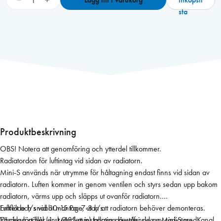
a
sta
s
y
-
V
e
n
t
M
i
n
Produktbeskrivning
i
OBS! Notera att genomföring och ytterdel tillkommer.
S
Radiatordon för luftintag vid sidan av radiatorn.
i
Mini-S används när utrymme för håltagning endast finns vid sidan av
n
radiatorn. Luften kommer in genom ventilen och styrs sedan upp bakom
o
radiatorn, värms upp och släpps ut ovanför radiatorn.
m
Enkelt och snabbt montage, utan att radiatorn behöver demonteras.
Luftflöde l/s vid 10-15 Pa: 7-8 l/s
h
Ett cirkulärt hål (1 st Ø85 mm) borras på valfri sida av radiatorn. Kanal
Värdena gäller en komplett installation bestående av Mini-S med
u