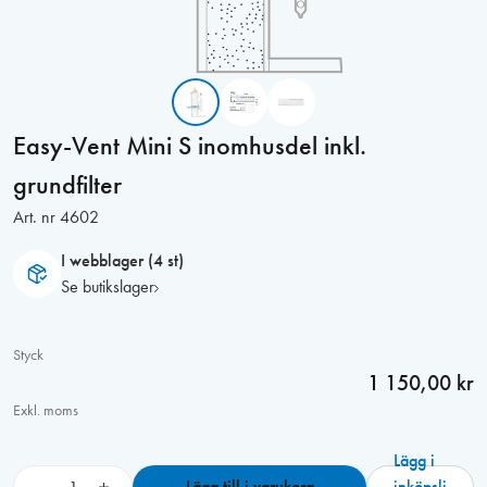
Easy-Vent Mini S inomhusdel inkl.
grundfilter
Art. nr
4602
I webblager (4 st)
Se butikslager
Styck
1 150,00 kr
Exkl. moms
Lägg i
E
−
+
Lägg till i varukorg
inköpsli