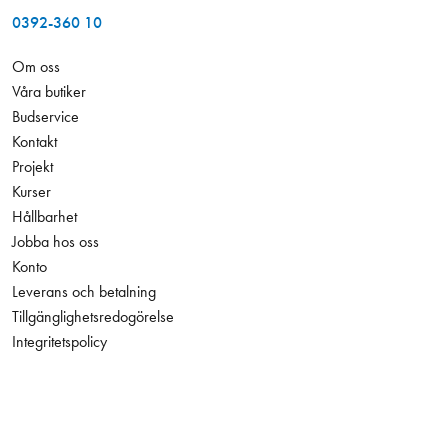
0392-360 10
Om oss
Våra butiker
Budservice
Kontakt
Projekt
Kurser
Hållbarhet
Jobba hos oss
Konto
Leverans och betalning
Tillgänglighetsredogörelse
Integritetspolicy
1 150,00 kr
Antal
−
+
Exkl. moms