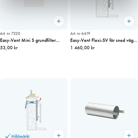
Art. nr 7220
Art. nr 6419
Easy-Vent Mini S grundfilter
Easy-Vent Flexi-SV för sned vägg
135×135 mm
53,00 kr
inkl filter
1 460,00 kr
Miljömärkt