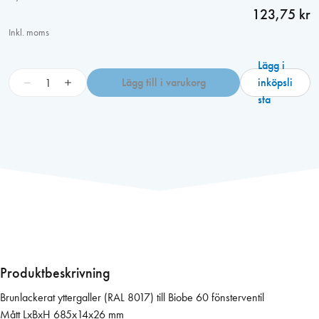
123,75 kr
Inkl. moms
Lägg i
B
−
+
Lägg till i varukorg
inköpsli
I
sta
O
B
E
B
R
U
N
6
0
u
Produktbeskrivning
t
Brunlackerat yttergaller (RAL 8017) till Biobe 60 fönsterventil
v
Mått LxBxH 685x14x26 mm
ä