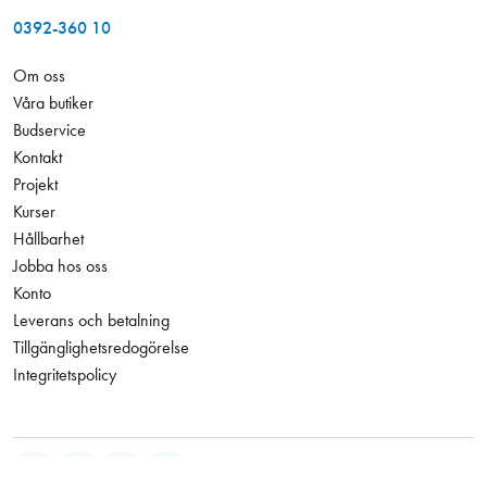
0392-360 10
Om oss
Våra butiker
Budservice
Kontakt
Projekt
Kurser
Hållbarhet
Jobba hos oss
Konto
Leverans och betalning
Tillgänglighetsredogörelse
Integritetspolicy
123,75 kr
Antal