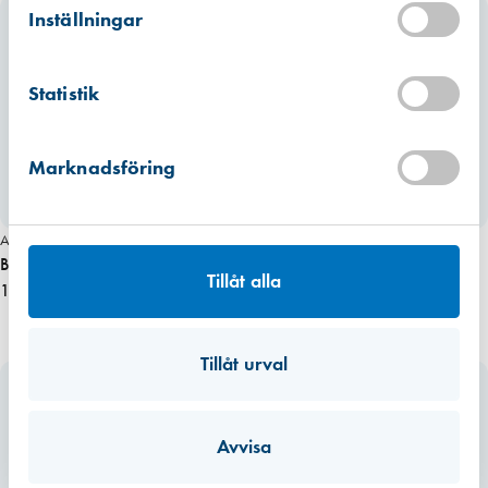
Hitta hit
Inställningar
Finns i lager (6 st)
Mullsjö (lager)
Statistik
Hitta hit
Förväntad leverans: 2026-09-14
Marknadsföring
Miljömärkt
Miljömärkt
Art. nr 1577
Art. nr 1635
BIOBE VIT 60 utvändigt galler
BIOBE ALU 60 utvändigt galler
Tillåt alla
111,25 kr
111,25 kr
Tillåt urval
Avvisa