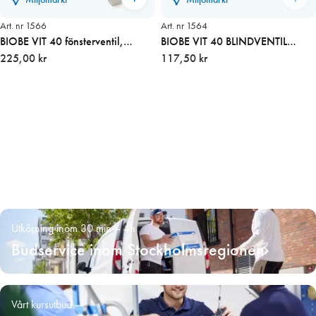
Art. nr 1566
Art. nr 1564
BIOBE VIT 40 fönsterventil,
BIOBE VIT 40 BLINDVENTIL
invändig del
225,00 kr
invändig del
117,50 kr
Utkörning inom 30 min – 4h
Budservice inom Stockholmsregionen
Vårt kursutbud