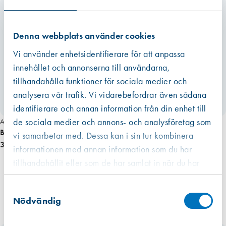
trovärdighetsskäl valt det högsta värdet. För fogmassor har vi valt att
även inkludera emballaget, dvs patronen eller foliepåsen.
Läs mer
Denna webbplats använder cookies
Vi använder enhetsidentifierare för att anpassa
innehållet och annonserna till användarna,
tillhandahålla funktioner för sociala medier och
analysera vår trafik. Vi vidarebefordrar även sådana
Miljömärkt
identifierare och annan information från din enhet till
de sociala medier och annons- och analysföretag som
Art. nr 1544
BIOBE BRUN 60 fönsterventil invändig del
vi samarbetar med. Dessa kan i sin tur kombinera
340,00 kr
informationen med annan information som du har
tillhandahållit eller som de har samlat in när du har
använt deras tjänster.
Västberga
Samtyckesval
Hitta hit
Finns i lager (3 st)
Nödvändig
Kista