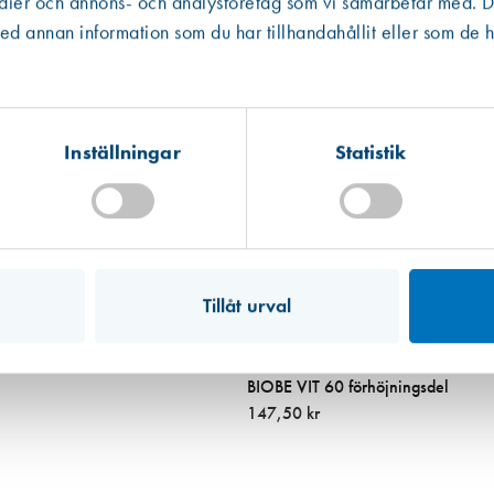
edier och annons- och analysföretag som vi samarbetar med. De
Västberga
Hitta hit
 annan information som du har tillhandahållit eller som de h
Finns i lager (76 st)
Kista
Hitta hit
Finns i lager (18 st)
Inställningar
Statistik
Mullsjö (lager)
Hitta hit
Finns i lager (86 st)
Tillåt urval
Miljömärkt
Art. nr 1578
BIOBE VIT 60 förhöjningsdel
147,50 kr