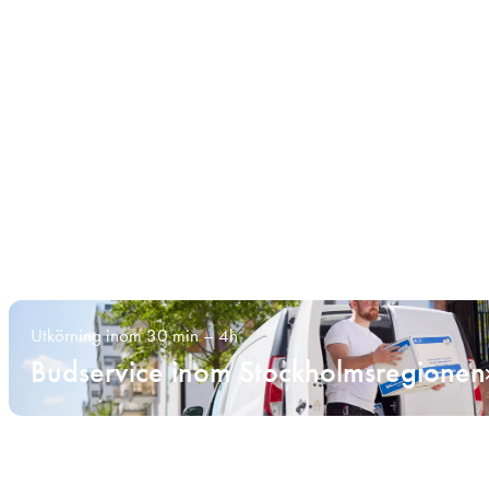
Utkörning inom 30 min – 4h
Budservice inom Stockholmsregionen