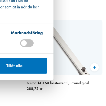
ssa kan i sin tur
ar samlat in när du har
Marknadsföring
Tillåt alla
Miljömärkt
Art. nr 1634
BIOBE ALU 60 fönsterventil, invändig del
288,75 kr