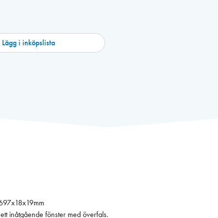
Lägg i inköpslista
BxH 697x18x19mm
ett inåtgående fönster med överfals.