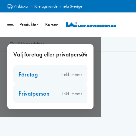
Hoppa
Vi skickar till företagskunder i hela Sverige
till
innehåll
Produkter
Kurser
Hem
/
Ventiler
/
Biobe fönsterventiler
/
Biobe 60 fönsterventiler
Välj företag eller privatperson
Företag
Exkl. moms
Privatperson
Inkl. moms