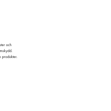
ster och
lämskydd.
h produkter.