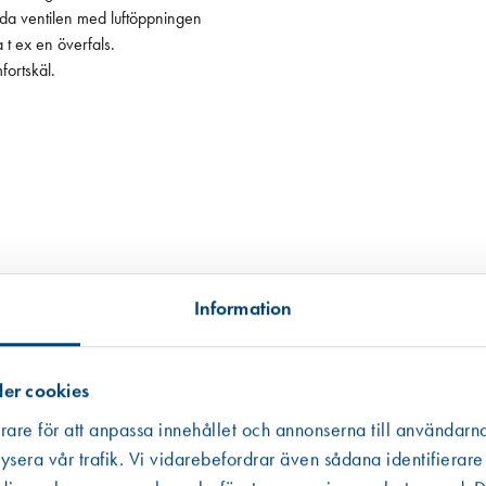
da ventilen med luftöppningen
 t ex en överfals.
fortskäl.
Information
tillgängligt, i andra hand data från en miljödatabas och i tredje hand frå
er cookies
 informationen som ibland är mer schablonmässig. Om värdet har kommit fr
rare för att anpassa innehållet och annonserna till användarna
 råvarans ursprung inte kunnat säkerställas har vi av trovärdighetsskäl valt
ysera vår trafik. Vi vidarebefordrar även sådana identifierare