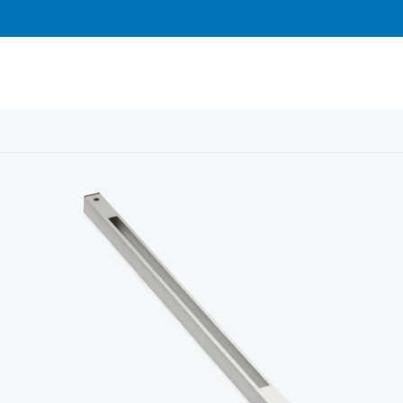
/
BIOBE ALU 60 förhöjningsdel