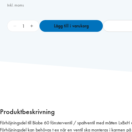
Inkl. moms
B
−
+
Lägg till i varukorg
I
O
B
E
A
L
U
6
0
f
ö
r
Produktbeskrivning
h
ö
Förhöjningsdel till Biobe 60 fönsterventil / spaltventil med måtten Lx
j
Förhöjningsdel kan behövas t ex när en ventil ska monteras i karmen på 