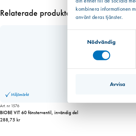
din enhet till de sociala m
Läs mer
kombinera informationen med
Relaterade produkter
använt deras tjänster.
Samtyckesval
Nödvändig
Avvisa
Miljömärkt
Art. nr 1576
BIOBE VIT 60 fönsterventil, invändig del
288,75 kr