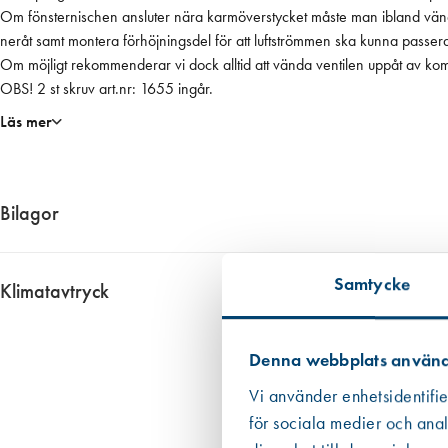
n
Om fönsternischen ansluter nära karmöverstycket måste man ibland vän
i
neråt samt montera förhöjningsdel för att luftströmmen ska kunna passera
n
Om möjligt rekommenderar vi dock alltid att vända ventilen uppåt av kom
g
OBS! 2 st skruv art.nr: 1655 ingår.
s
Läs mer
d
e
l
m
Bilagor
ä
n
1637__Byggvarudeklaration
g
Samtycke
1637__Productsheet
Klimatavtryck
d
1637__Produktblad
Ungefärligt klimatavtryck 0,433 kg CO2 ekv. per enhet
Informationen har vi fått fram genom i första hand en EPD om det finns 
Denna webbplats använd
Datan från EPD:er är att betrakta som mer tillförlitlig än den övriga
Vi använder enhetsidentifie
i de allra flesta fall. Om redovisat värde har haft ett intervall eller om
för sociala medier och anal
emballaget, dvs patronen eller foliepåsen.