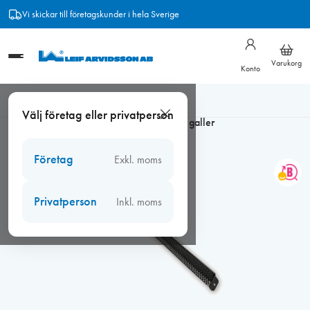
Hoppa
Vi skickar till företagskunder i hela Sverige
till
innehåll
Varukorg
Konto
Hem
/
Ventiler
/
Biobe fönsterventiler
/
Biobe 50 fönsterventiler
Välj företag eller privatperson
/
BIOBE Svart 50 / Junior 12 utvändigt galler
Företag
Exkl. moms
Privatperson
Inkl. moms