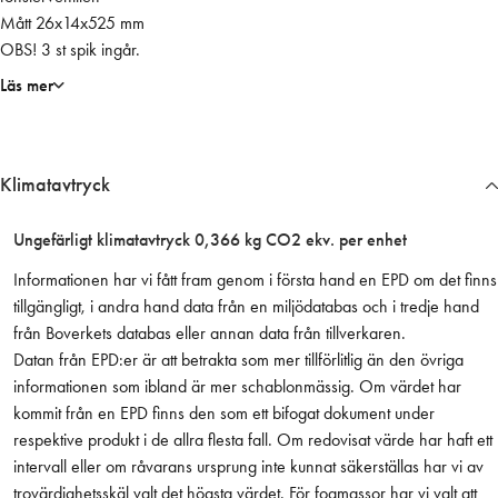
Mått 26x14x525 mm
i
OBS! 3 st spik ingår.
o
r
Läs mer
1
2
u
Klimatavtryck
t
v
ä
Ungefärligt klimatavtryck 0,366 kg CO2 ekv. per enhet
n
Informationen har vi fått fram genom i första hand en EPD om det finns
d
tillgängligt, i andra hand data från en miljödatabas och i tredje hand
i
från Boverkets databas eller annan data från tillverkaren.
g
Datan från EPD:er är att betrakta som mer tillförlitlig än den övriga
t
informationen som ibland är mer schablonmässig. Om värdet har
g
kommit från en EPD finns den som ett bifogat dokument under
a
respektive produkt i de allra flesta fall. Om redovisat värde har haft ett
l
intervall eller om råvarans ursprung inte kunnat säkerställas har vi av
l
trovärdighetsskäl valt det högsta värdet. För fogmassor har vi valt att