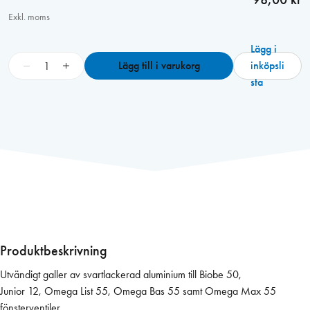
Exkl. moms
Lägg i
B
−
+
Lägg till i varukorg
inköpsli
I
sta
O
B
E
S
v
a
r
t
5
0
Produktbeskrivning
/
Utvändigt galler av svartlackerad aluminium till Biobe 50,
J
Junior 12, Omega List 55, Omega Bas 55 samt Omega Max 55
u
fönsterventiler.
n