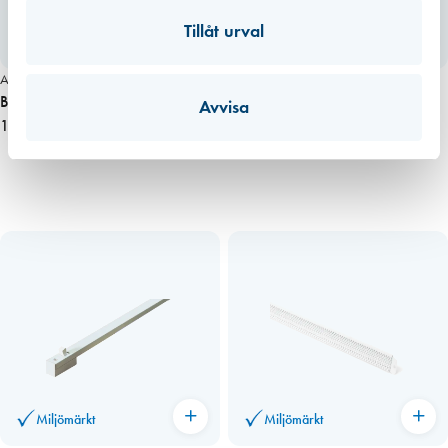
Tillåt urval
Miljömärkt
Miljömärkt
Art. nr 1560
Art. nr 1564
BIOBE VIT 30 fönsterventil,
BIOBE VIT 40 BLINDVENTIL
Avvisa
invändig del
163,00 kr
invändig del
94,00 kr
Miljömärkt
Miljömärkt