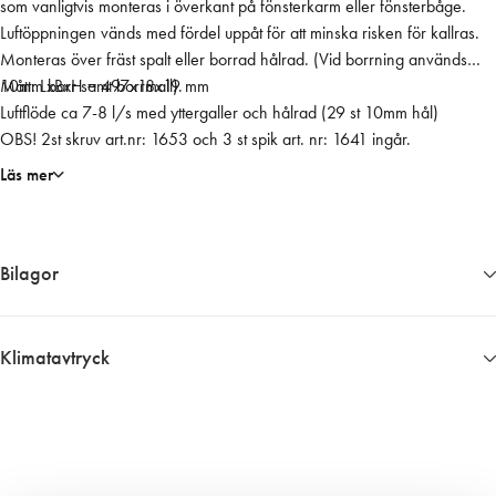
som vanligtvis monteras i överkant på fönsterkarm eller fönsterbåge.
t
Luftöppningen vänds med fördel uppåt för att minska risken för kallras.
e
Monteras över fräst spalt eller borrad hålrad. (Vid borrning används
r
10mm borr samt borrmall).
Mått: LxBxH = 497x18x19 mm
v
Luftflöde ca 7-8 l/s med yttergaller och hålrad (29 st 10mm hål)
e
OBS! 2st skruv art.nr: 1653 och 3 st spik art. nr: 1641 ingår.
n
t
Läs mer
i
l
,
Bilagor
k
o
m
1617__Byggvarudeklaration
p
1617__Productsheet
Klimatavtryck
l
1617__Produktblad
Ungefärligt klimatavtryck 0,82 kg CO2 ekv. per enhet
.
Informationen har vi fått fram genom i första hand en EPD om det finns
m
tillgängligt, i andra hand data från en miljödatabas och i tredje hand
e
från Boverkets databas eller annan data från tillverkaren.
d