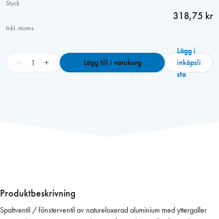
Styck
318,75 kr
Inkl. moms
Lägg i
B
−
+
Lägg till i varukorg
inköpsli
I
sta
O
B
E
A
L
U
4
0
f
ö
Produktbeskrivning
n
Spaltventil / fönsterventil av natureloxerad aluminium med yttergaller
s