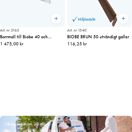
Miljömärkt
Art. nr 3165
Art. nr 1540
Borrmall till Biobe 40 och
BIOBE BRUN 50 utvändigt galler
Junior10
1 475,00 kr
116,25 kr
Utkörning inom 30 min – 4h