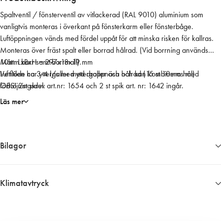
n
Spaltventil / fönsterventil av vitlackerad (RAL 9010) aluminium som
s
vanligtvis monteras i överkant på fönsterkarm eller fönsterbåge.
t
Luftöppningen vänds med fördel uppåt för att minska risken för kallras.
e
Monteras över fräst spalt eller borrad hålrad. (Vid borrning används
r
10mm borr samt borrmall).
Mått: LxBxH = 297x18x19 mm
v
Ventilen har yttergaller med droppnäsa och kan kombineras med
Luftflöde ca 3-4 l/s med yttergaller och hålrad (15 st 10mm hål)
e
förhöjningsdel.
OBS! 2st skruv art.nr: 1654 och 2 st spik art. nr: 1642 ingår.
n
t
Läs mer
i
l
.
Bilagor
k
o
m
1553__Byggvarudeklaration
p
1553__Productsheet
Klimatavtryck
l
1553__Produktblad
Ungefärligt klimatavtryck 0,51 kg CO2 ekv. per enhet
.
Informationen har vi fått fram genom i första hand en EPD om det finns
m