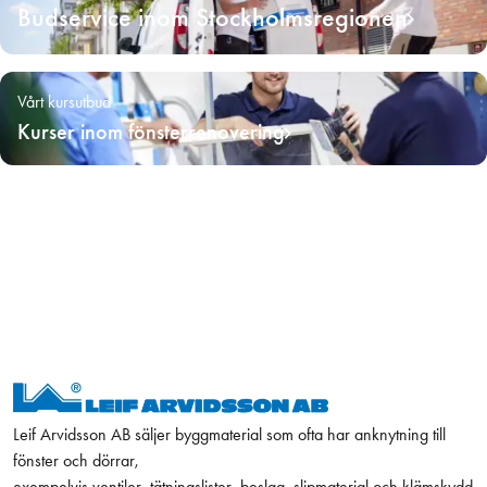
Budservice inom Stockholmsregionen
Vårt kursutbud
Kurser inom fönsterrenovering
Leif Arvidsson AB säljer byggmaterial som ofta har anknytning till
fönster och dörrar,
exempelvis ventiler, tätningslister, beslag, slipmaterial och klämskydd