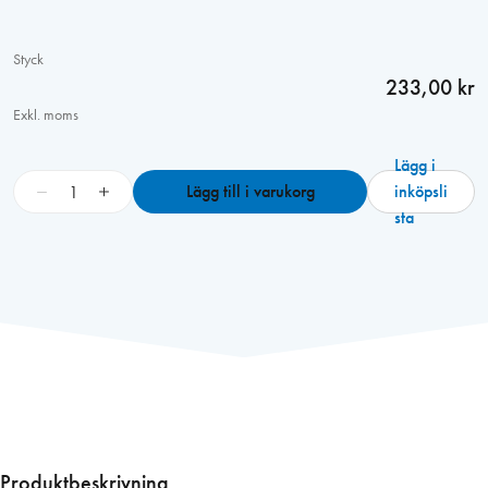
Styck
233,00 kr
Exkl. moms
Lägg i
B
−
+
Lägg till i varukorg
inköpsli
I
sta
O
B
E
V
I
T
2
0
f
ö
Produktbeskrivning