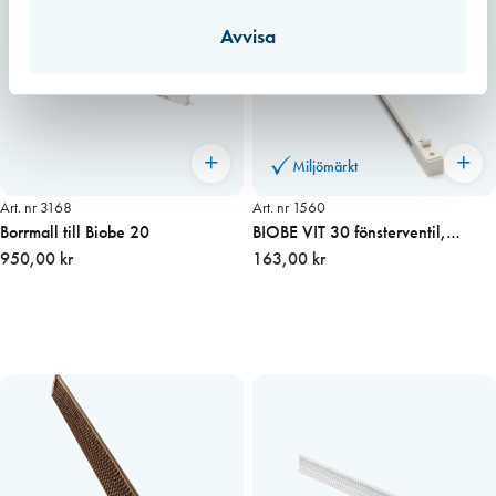
Avvisa
Miljömärkt
Art. nr 3168
Art. nr 1560
Borrmall till Biobe 20
BIOBE VIT 30 fönsterventil,
950,00 kr
invändig del
163,00 kr