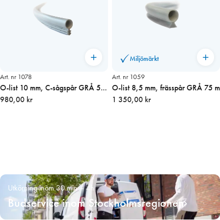
Miljömärkt
Art. nr 1078
Art. nr 1059
O-list 10 mm, C-sågspår GRÅ 50
O-list 8,5 mm, frässpår GRÅ 75 m
m
980,00 kr
1 350,00 kr
Utkörning inom 30 min – 4h
Budservice inom Stockholmsregionen