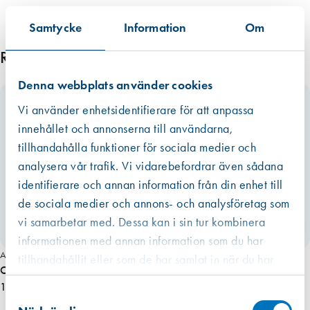
Datan från EPD:er är att betrakta som mer tillförlitlig än den övriga
Samtycke
Information
Om
informationen som ibland är mer schablonmässig. Om värdet har
kommit från en EPD finns den som ett bifogat dokument under
Relaterade produkter
respektive produkt i de allra flesta fall. Om redovisat värde har haft ett
intervall eller om råvarans ursprung inte kunnat säkerställas har vi av
Denna webbplats använder cookies
trovärdighetsskäl valt det högsta värdet. För fogmassor har vi valt att
Vi använder enhetsidentifierare för att anpassa
även inkludera emballaget, dvs patronen eller foliepåsen.
innehållet och annonserna till användarna,
Läs mer
tillhandahålla funktioner för sociala medier och
analysera vår trafik. Vi vidarebefordrar även sådana
identifierare och annan information från din enhet till
de sociala medier och annons- och analysföretag som
vi samarbetar med. Dessa kan i sin tur kombinera
Miljömärkt
informationen med annan information som du har
Art. nr 1051
tillhandahållit eller som de har samlat in när du har
O-list 7 mm, frässpår GRÅ 100 m
använt deras tjänster.
1 620,00 kr
Västberga
Samtyckesval
Hitta hit
Finns i lager (2 st)