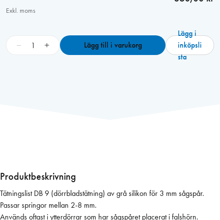
Exkl. moms
Lägg i
D
−
+
Lägg till i varukorg
inköpsli
B
sta
-
9
m
m
,
T
-
s
å
g
Produktbeskrivning
s
Tätningslist DB 9 (dörrbladstätning) av grå silikon för 3 mm sågspår.
p
Passar springor mellan 2-8 mm.
å
Används oftast i ytterdörrar som har sågspåret placerat i falshörn.
r