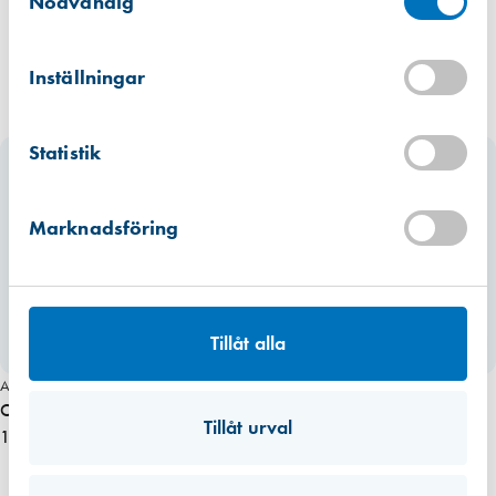
Nödvändig
Kista
Hitta hit
Inställningar
Finns i lager (3 st)
Mullsjö (lager)
Statistik
Hitta hit
Finns i lager (22 st)
Marknadsföring
Tillåt alla
Miljömärkt
Art. nr 1054
Art. nr 1052
O-list 6 mm, frässpår GRÅ 100 m
O-list 7 mm, frässpår VIT 100 m
Tillåt urval
1 620,00 kr
1 620,00 kr