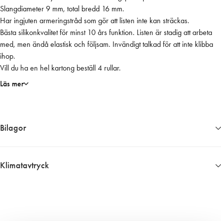
Slangdiameter 9 mm, total bredd 16 mm.
G
Har ingjuten armeringstråd som gör att listen inte kan sträckas.
R
Bästa silikonkvalitet för minst 10 års funktion. Listen är stadig att arbeta
Å
med, men ändå elastisk och följsam. Invändigt talkad för att inte klibba
5
ihop.
0
Vill du ha en hel kartong beställ 4 rullar.
m
m
Läs mer
ä
n
g
Bilagor
d
7833__Byggvarubedomningen
7833__Byggvarudeklaration
Klimatavtryck
7833__Garanti
Ungefärligt klimatavtryck 32,80 kg CO2 ekv. per enhet
7833__Varuinfo
Informationen har vi fått fram genom i första hand en EPD om det finns
tillgängligt, i andra hand data från en miljödatabas och i tredje hand
från Boverkets databas eller annan data från tillverkaren.