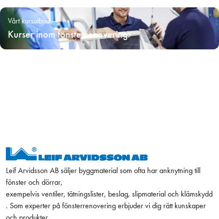
Vårt kursutbud
Kurser inom fönsterrenovering
Leif Arvidsson AB säljer byggmaterial som ofta har anknytning till
fönster och dörrar,
exempelvis ventiler, tätningslister, beslag, slipmaterial och klämskydd
. Som experter på fönsterrenovering erbjuder vi dig rätt kunskaper
och produkter.