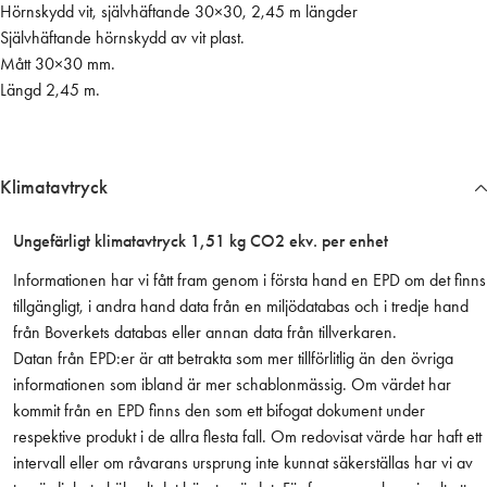
Hörnskydd vit, självhäftande 30×30, 2,45 m längder
s
Självhäftande hörnskydd av vit plast.
j
Mått 30×30 mm.
ä
Längd 2,45 m.
l
v
h
.
Klimatavtryck
3
0
Ungefärligt klimatavtryck 1,51 kg CO2 ekv. per enhet
×
3
Informationen har vi fått fram genom i första hand en EPD om det finns
0
tillgängligt, i andra hand data från en miljödatabas och i tredje hand
,
från Boverkets databas eller annan data från tillverkaren.
2
Datan från EPD:er är att betrakta som mer tillförlitlig än den övriga
,
informationen som ibland är mer schablonmässig. Om värdet har
4
kommit från en EPD finns den som ett bifogat dokument under
5
respektive produkt i de allra flesta fall. Om redovisat värde har haft ett
m
intervall eller om råvarans ursprung inte kunnat säkerställas har vi av
l