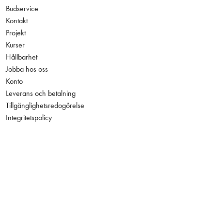
Budservice
Kontakt
Projekt
Kurser
Hållbarhet
Jobba hos oss
Konto
Leverans och betalning
Tillgänglighetsredogörelse
Integritetspolicy
237,00 kr
Antal
−
+
Exkl. moms
Facebook
Instagram
LinkedIn
YouTube
Den här webbplatsen skyddas av reCAPTCHA och Googles
integritetspolicy
och
användarvillkor
gäller.