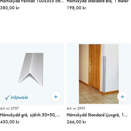
Hörnskydd Pennan 100x5x5 cm
Hörnskydd Standard Blå, 1 meter
Utgår!
380,00 kr
198,00 kr
Miljömärkt
Art. nr 2707
Art. nr 2991
Hörnskydd grå, självh.50×50,
Hörnskydd Standard Ljusgrå, 1
2,45 m längd
430,00 kr
meter
266,00 kr