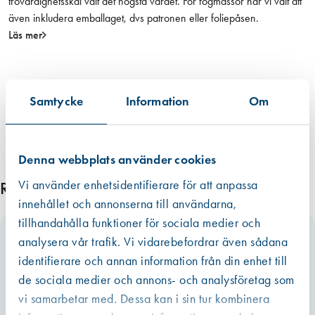
trovärdighetsskäl valt det högsta värdet. För fogmassor har vi valt att
ä
även inkludera emballaget, dvs patronen eller foliepåsen.
n
Läs mer
g
d
m
ä
Samtycke
Information
Om
n
g
d
Denna webbplats använder cookies
Vi använder enhetsidentifierare för att anpassa
Relaterade produkter
innehållet och annonserna till användarna,
tillhandahålla funktioner för sociala medier och
analysera vår trafik. Vi vidarebefordrar även sådana
identifierare och annan information från din enhet till
de sociala medier och annons- och analysföretag som
vi samarbetar med. Dessa kan i sin tur kombinera