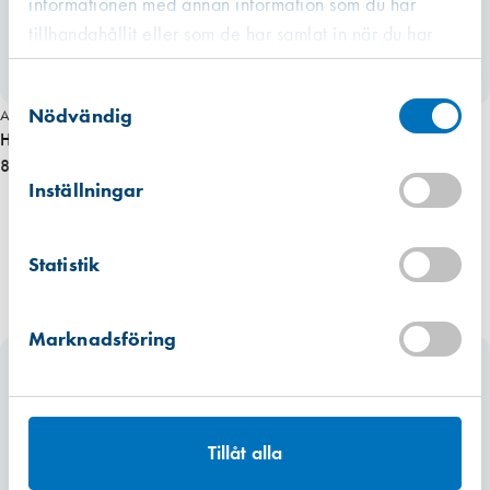
informationen med annan information som du har
tillhandahållit eller som de har samlat in när du har
använt deras tjänster.
Västberga
Samtyckesval
Hitta hit
Slut i lager
Nödvändig
Art. nr 5372
Hörnskydd alu 25×25 mm silver, självh. 150 cm
820,00 kr
Kista
Hitta hit
Inställningar
Förväntad leverans: 2026-07-05
Mullsjö (lager)
Statistik
Hitta hit
Finns i lager (57 st)
Marknadsföring
Tillåt alla