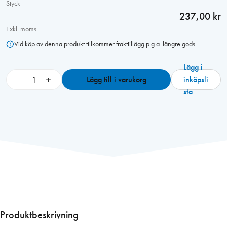
Styck
237,00 kr
Exkl. moms
Vid köp av denna produkt tillkommer frakttillägg p.g.a. längre gods
Lägg i
H
−
+
Lägg till i varukorg
inköpsli
ö
sta
r
n
s
k
y
d
d
v
i
t
Produktbeskrivning
,