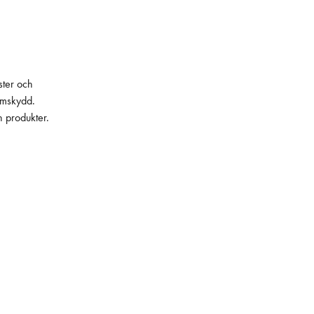
ster och
lämskydd.
h produkter.