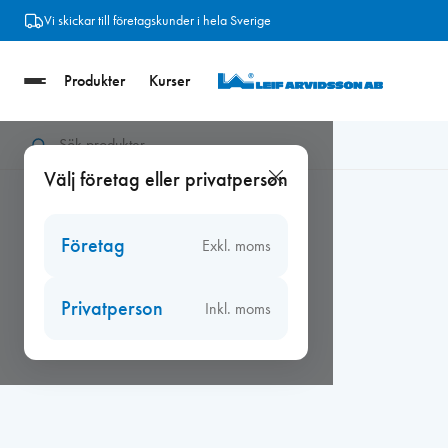
Hoppa
Vi skickar till företagskunder i hela Sverige
till
innehåll
Produkter
Kurser
Hem
/
Tätningslist
/
EPDM-list
/
Kronlist 2 x 8 mm, självhäftand
Välj företag eller privatperson
Företag
Exkl. moms
Privatperson
Inkl. moms