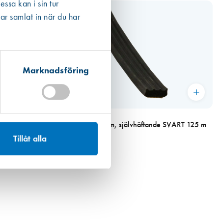
ssa kan i sin tur
ar samlat in när du har
Marknadsföring
Miljömärkt
Art. nr 1144
SVART 70 m
Kronlist 4 x 10 mm, självhäftande SVART 125 m
925,00 kr
Tillåt alla