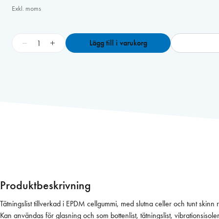
Exkl. moms
K
−
+
Lägg till i varukorg
r
o
n
l
i
s
t
2
x
8
m
m
Produktbeskrivning
,
s
Tä
j
Kan användas för glasning och som bottenlist, tätningslist, v