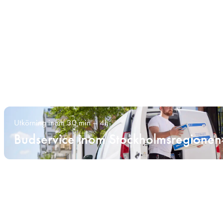
Utkörning inom 30 min – 4h
Budservice inom Stockholmsregionen