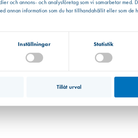
edier och annons- och analysföretag som vi samarbetar med. De
Västberga
Hitta hit
 annan information som du har tillhandahållit eller som de h
Finns i lager (17 st)
Kista
Hitta hit
Finns i lager (18 st)
Inställningar
Statistik
Mullsjö (lager)
Hitta hit
Finns i lager (48 st)
Art. nr 1150
D-list 10 x 12 mm, självhäftande 
1 375,00 kr
Tillåt urval