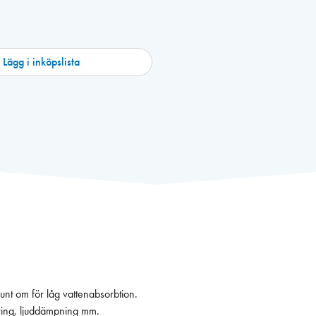
Lägg i inköpslista
tningslist tillverkad i EPDM cellgummi, med slutna celler och tunt skinn runt om för låg vattenabsorbtion.
ibrationsisolering, ljuddämpning mm.