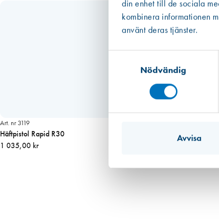
din enhet till de sociala m
ä
kombinera informationen med
n
använt deras tjänster.
g
d
Samtyckesval
Nödvändig
Art. nr 3119
Häftpistol Rapid R30
Avvisa
1 035,00 kr