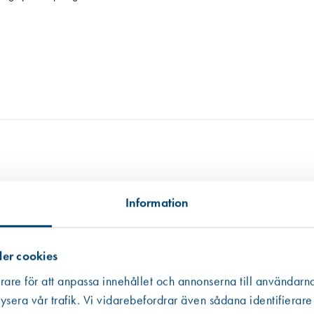
tillgängligt, i andra hand data från en miljödatabas och i tredje hand frå
Information
 informationen som ibland är mer schablonmässig. Om värdet har kommit fr
 råvarans ursprung inte kunnat säkerställas har vi av trovärdighetsskäl valt
er cookies
rare för att anpassa innehållet och annonserna till användarna
ysera vår trafik. Vi vidarebefordrar även sådana identifierare