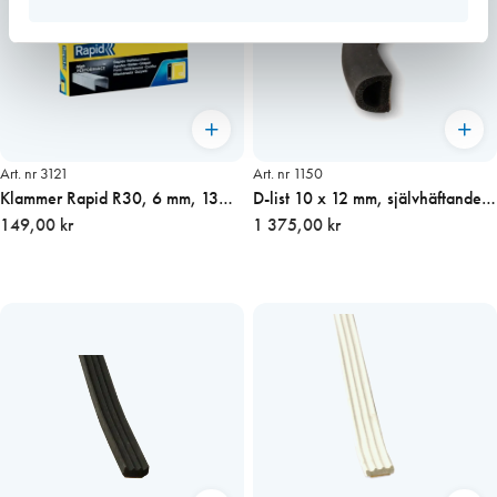
Art. nr 3121
Art. nr 1150
Klammer Rapid R30, 6 mm, 13/6
D-list 10 x 12 mm, självhäftande
2500 st/ask
149,00 kr
SVART 70 m
1 375,00 kr