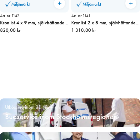
Miljömärkt
Miljömärkt
Art. nr 1142
Art. nr 1141
Kronlist 4 x 9 mm, självhäftande
Kronlist 2 x 8 mm, självhäftande
SVART 125 m
820,00 kr
VIT 225 m
1 310,00 kr
Utkörning inom 30 min – 4h
Budservice inom Stockholmsregionen