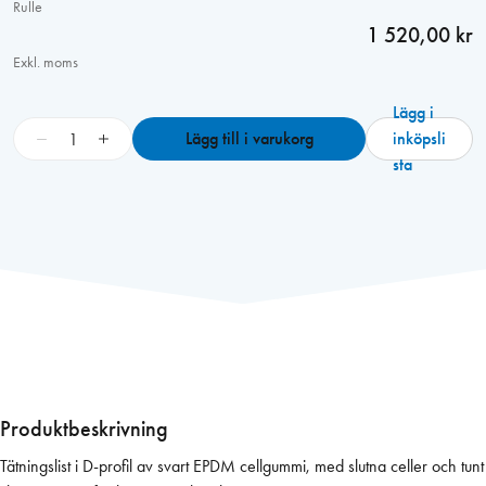
Rulle
1 520,00 kr
Exkl. moms
Lägg i
D
−
+
Lägg till i varukorg
inköpsli
-
sta
l
i
s
t
8
x
8
m
m
,
Produktbeskrivning
s
Tätningslist i D-profil av svart EPDM cellgummi, med slutna celler och tunt
j