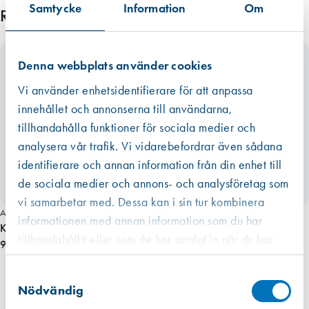
kommit från en EPD finns den som ett bifogat dokument under
Samtycke
Information
Om
m
Relaterade produkter
respektive produkt i de allra flesta fall. Om redovisat värde har haft ett
m
intervall eller om råvarans ursprung inte kunnat säkerställas har vi av
ä
trovärdighetsskäl valt det högsta värdet. För fogmassor har vi valt att
n
Denna webbplats använder cookies
även inkludera emballaget, dvs patronen eller foliepåsen.
g
Läs mer
Vi använder enhetsidentifierare för att anpassa
d
innehållet och annonserna till användarna,
tillhandahålla funktioner för sociala medier och
analysera vår trafik. Vi vidarebefordrar även sådana
identifierare och annan information från din enhet till
de sociala medier och annons- och analysföretag som
Miljömärkt
vi samarbetar med. Dessa kan i sin tur kombinera
Art. nr 1143
informationen med annan information som du har
K-list 4 x 9 mm, självhäftande VIT 125 m
tillhandahållit eller som de har samlat in när du har
955,00 kr
använt deras tjänster.
Västberga
Samtyckesval
Hitta hit
Finns i lager (28 st)
Nödvändig