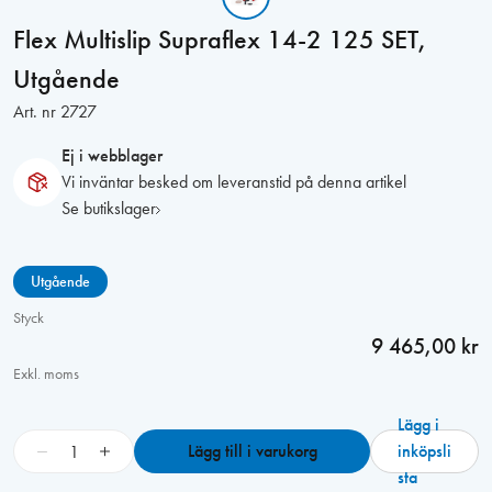
Flex Multislip Supraflex 14-2 125 SET,
Utgående
Art. nr
2727
Ej i webblager
Vi inväntar besked om leveranstid på denna artikel
Se butikslager
Utgående
Styck
9 465,00 kr
Exkl. moms
Lägg i
F
−
+
Lägg till i varukorg
inköpsli
l
sta