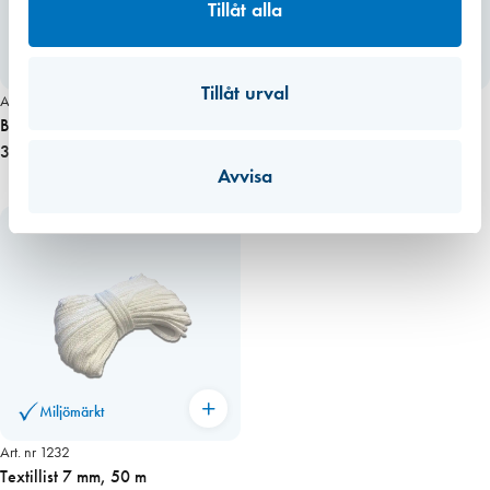
Tillåt alla
Miljömärkt
Tillåt urval
Art. nr 9590
Art. nr 1233
Bahco Snabbtving 150mm
Textillist 5 mm, 50m
303,00 kr
675,00 kr
Avvisa
Miljömärkt
Art. nr 1232
Textillist 7 mm, 50 m