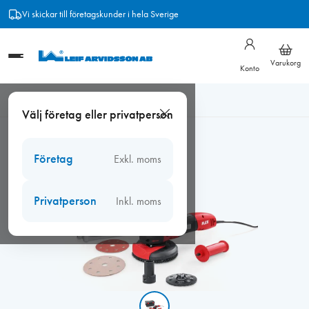
Hoppa
Vi skickar till företagskunder i hela Sverige
till
innehåll
Varukorg
Konto
Hem
/
Okategoriserad
/
Flex Multislip Supraflex 14-2 125 SET,
Välj företag eller privatperson
Utgående
Företag
Exkl. moms
Privatperson
Inkl. moms