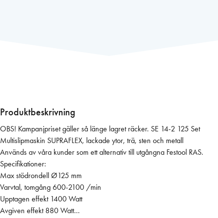
e
x
M
u
l
t
i
s
l
i
Produktbeskrivning
p
OBS! Kampanjpriset gäller så länge lagret räcker. SE 14-2 125 Set
S
Multislipmaskin SUPRAFLEX, lackade ytor, trä, sten och metall
u
Används av våra kunder som ett alternativ till utgångna Festool RAS.
p
Specifikationer:
r
Max stödrondell Ø125 mm
a
Varvtal, tomgång 600-2100 /min
f
Upptagen effekt 1400 Watt
l
Avgiven effekt 880 Watt
e