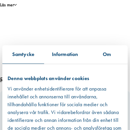
Verktygsaxel M 14
x
Läs mer
Storlek (LxBxH) 365x150x120 mm
1
Kabellängd 4,0 m
4
Vikt 2,6 kg
-
2
1
2
5
Samtycke
Information
Om
S
E
T
Denna webbplats använder cookies
Relaterade produkter
,
U
Vi använder enhetsidentifierare för att anpassa
t
innehållet och annonserna till användarna,
g
tillhandahålla funktioner för sociala medier och
å
analysera vår trafik. Vi vidarebefordrar även sådana
e
identifierare och annan information från din enhet till
n
de sociala medier och annons- och analysföretag som
d