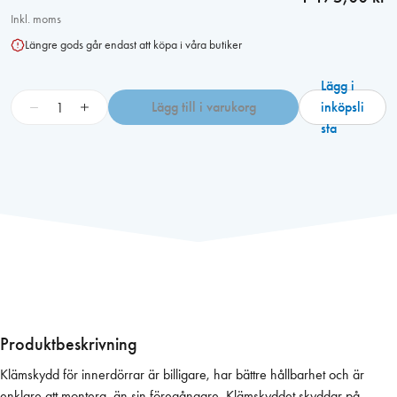
Inkl. moms
Längre gods går endast att köpa i våra butiker
Lägg i
K
−
+
Lägg till i varukorg
inköpsli
l
sta
ä
m
s
k
y
d
d
i
n
n
Produktbeskrivning
e
Klämskydd för innerdörrar är billigare, har bättre hållbarhet och är
r
enklare att montera, än sin föregångare. Klämskyddet skyddar på