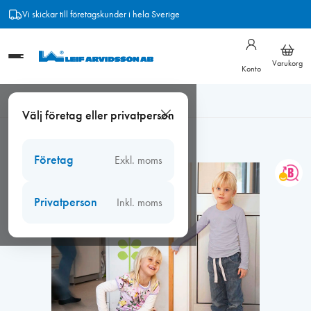
Hoppa
Vi skickar till företagskunder i hela Sverige
till
innehåll
Varukorg
Konto
Hem
/
Klämskydd
/
Klämskydd inomhus
/
Klämskydd innerdörr,
Välj företag eller privatperson
195 cm Vit 2-delar
Företag
Exkl. moms
Privatperson
Inkl. moms