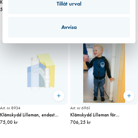
Klämfri-list grå, 2070 mm endast
Klämskydd Door slam stopper
Tillåt urval
gummi
568,75 kr
625,00 kr
Avvisa
Art. nr 8934
Art. nr 6961
Klämskydd Lilleman, endast
Klämskydd Lilleman för
resårband
75,00 kr
innerdörrar 138 cm
706,25 kr