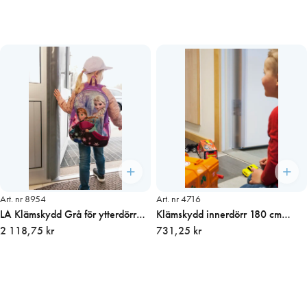
Art. nr 8954
Art. nr 4716
LA Klämskydd Grå för ytterdörr
Klämskydd innerdörr 180 cm
190 x 25 cm,2 delar
2 118,75 kr
Transparent
731,25 kr