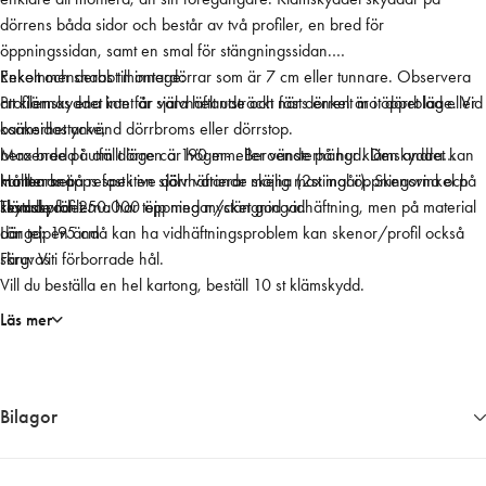
d
dörrens båda sidor och består av två profiler, en bred för
ö
öppningssidan, samt en smal för stängningssidan.
r
Rekommenderas till innerdörrar som är 7 cm eller tunnare. Observera
Enkelt och snabbt montage:
r
att klämskyddet inte får vara helt utsträckt när dörren är i öppet läge. Vid
Profilernas ena kant är självhäftande och fästs enkelt mot dörrblad eller
,
osäkerhet använd dörrbroms eller dörrstop.
karmsidostycke,
1
Max bredd i utfällt läge ca 190 mm. Beroende på hur klämskyddet kan
beroende på om dörren är höger- eller vänsterhängd. Den andra
9
monteras på respektive dörr varierar möjlig maximal öppningsvinkel på
kanten snäpps fast i en självhäftande skena (2st ingår). Skenorna och
Hållbarhet:
5
klämskyddet.
skyddsprofilerna har tejp med mycket god vidhäftning, men på material
Testade för 250.000 öppningar/stängningar.
c
där tejpen ändå kan ha vidhäftningsproblem kan skenor/profil också
Längd: 195 cm
m
skruvas i förborrade hål.
Färg: Vit
V
Vill du beställa en hel kartong, beställ 10 st klämskydd.
i
t
Läs mer
2
-
d
Bilagor
e
l
a
2743__Montering