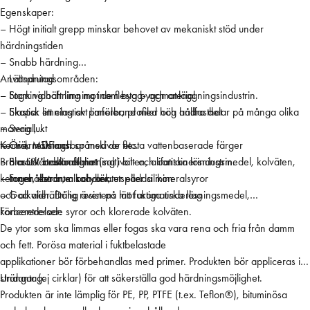
Egenskaper:
l
– Högt initialt grepp minskar behovet av mekaniskt stöd under
i
härdningstiden
m
– Snabb härdning
G
– Lättsprutad
Användningsområden:
R
– Stark vidhäftning mot de flesta byggmaterial
– Fogning och limning inom bygg- och anläggningsindustrin.
Å
– Skapar ett elastiskt limförband med hög hållfasthet
– Elastisk limning av paneler, profiler och andra delar på många olika
2
– Svag lukt
material,
9
– Övermålningsbar med de flesta vattenbaserade färger
tex trä, MDF och spånskivor etc.
Kemisk resistans:
0
– Bra UV-beständighet
– Elastisk strukturell limning i bil- och containerindustrin.
Bra motståndskraft mot (salt)vatten, alifatiska lösningsmedel, kolväten,
m
– Innehåller inte isocyanater eller silikon
– Fogar i badrum och kök.
ketoner, estrar, alkoholer, utspädda mineralsyror
l
– God vidhäftning även på lätt fuktiga underlag
och alkalier. Dålig resistens mot aromatiska lösningsmedel,
1
koncentrerade syror och klorerade kolväten.
Förberedelser:
2
De ytor som ska limmas eller fogas ska vara rena och fria från damm
/
och fett. Porösa material i fuktbelastade
k
applikationer bör förbehandlas med primer. Produkten bör appliceras i
a
strängar (ej cirklar) för att säkerställa god härdningsmöjlighet.
Undantag:
r
Produkten är inte lämplig för PE, PP, PTFE (t.ex. Teflon®), bituminösa
t