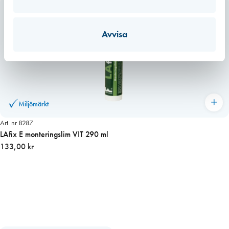
trovärdighetsskäl valt det högsta värdet. För fogmassor har vi valt att
även inkludera emballaget, dvs patronen eller foliepåsen.
Läs mer
Avvisa
Miljömärkt
Art. nr 8287
LAfix E monteringslim VIT 290 ml
133,00 kr