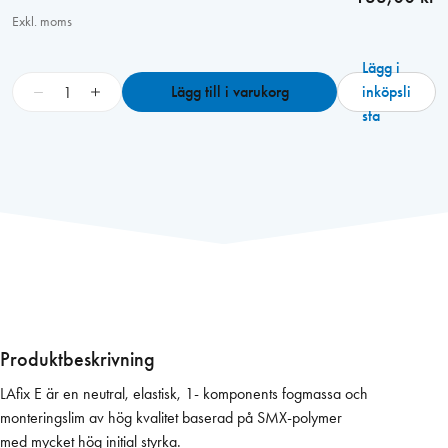
Exkl. moms
Lägg i
L
−
+
Lägg till i varukorg
inköpsli
A
sta
f
i
x
E
m
o
n
t
e
r
Produktbeskrivning
i
LAfix E är en neutral, elastisk, 1- komponents fogmassa och
n
monteringslim av hög kvalitet baserad på SMX-polymer
g
med mycket hög initial styrka.
s