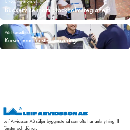
Utkörning inom 30 min – 4h
Budservice inom Stockholmsregionen
Vårt kursutbud
Kurser inom fönsterrenovering
Leif Arvidsson AB säljer byggmaterial som ofta har anknytning till
fönster och dörrar,