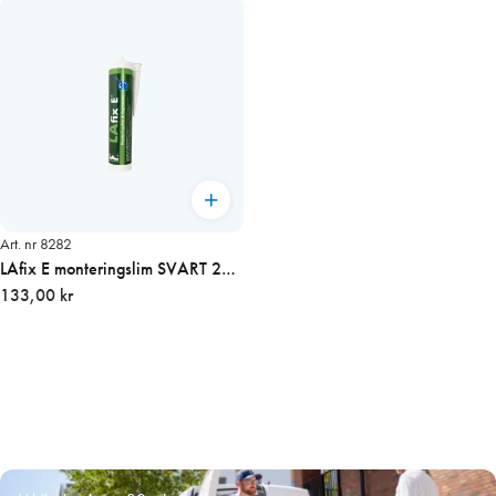
Art. nr 8282
LAfix E monteringslim SVART 290
ml 12/kart
133,00 kr