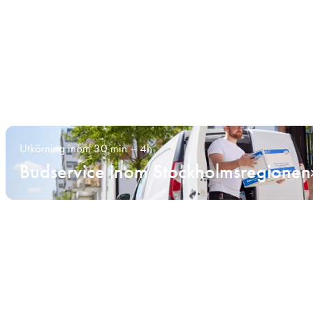
Utkörning inom 30 min – 4h
Budservice inom Stockholmsregionen