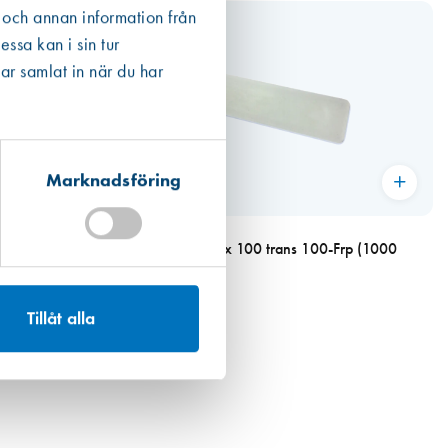
 och annan information från
ssa kan i sin tur
ar samlat in när du har
Marknadsföring
Art. nr 2618
Glaskloss 26 x 3 x 100 trans 100-Frp (1000
st/kart
286,00 kr
Tillåt alla