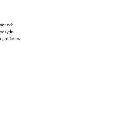
ster och
lämskydd.
h produkter.