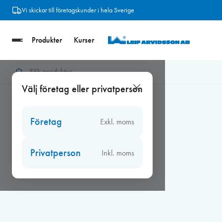
Hoppa
Vi skickar till företagskunder i hela Sverige
till
innehåll
Produkter
Kurser
Hem
/
Beslag
/
Tillb. fönster/dörr/balkong
/
Glasklossar
/
Gla
Välj företag eller privatperson
Företag
Exkl. moms
Privatperson
Inkl. moms