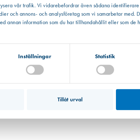
ysera vår trafik. Vi vidarebefordrar även sådana identifierare
edier och annons- och analysföretag som vi samarbetar med. De
Västberga
Hitta hit
 annan information som du har tillhandahållit eller som de h
Finns i lager (2 st)
Kista
Hitta hit
Förväntad leverans: 2026-08-12
Inställningar
Statistik
Mullsjö (lager)
Hitta hit
Art. nr 2619
Finns i lager (24 st)
Glaskloss 24x4x100 mm, 100st
177,00 kr
Tillåt urval