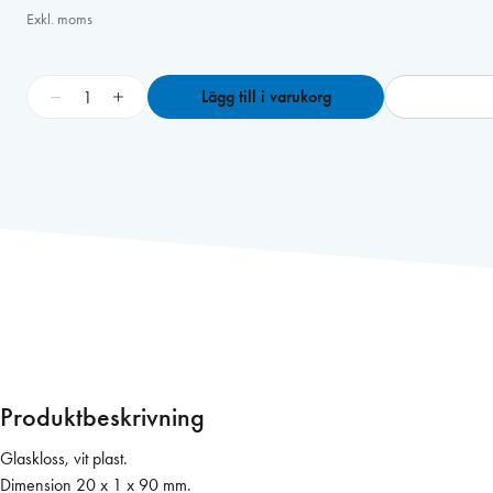
Exkl. moms
G
−
+
Lägg till i varukorg
l
a
s
k
l
o
s
s
2
0
x
1
Produktbeskrivning
x
9
Glaskloss, vit plast.
0
Dimension 20 x 1 x 90 mm.