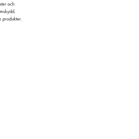
ster och
lämskydd.
h produkter.