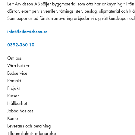
Leif Arvidsson AB säljer byggmaterial som ofta har anknytning till fön
dörrar, exempelvis ventiler, tätningslister, beslag, slipmaterial och k
Som experter på fönsterrenovering erbjuder vi dig rätt kunskaper oc
info@leifarvidsson.se
0392-360 10
Om oss
Våra butiker
Budservice
Kontakt
Projekt
Kurser
Hållbarhet
Jobba hos oss
Konto
Leverans och betalning
Tillgänglighetsredogörelse