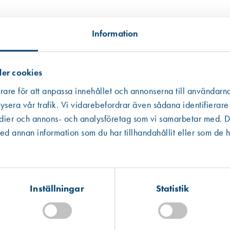
Information
er cookies
rare för att anpassa innehållet och annonserna till användarna
ysera vår trafik. Vi vidarebefordrar även sådana identifierare
edier och annons- och analysföretag som vi samarbetar med. De
Västberga
Hitta hit
 annan information som du har tillhandahållit eller som de h
Finns i lager (46 st)
Art. nr 9483
Spanjoletthandtag Prästö för cylin
Kista
Hitta hit
665,00 kr
Finns i lager (26 st)
Inställningar
Statistik
Mullsjö (lager)
Hitta hit
Finns i lager (1 st)