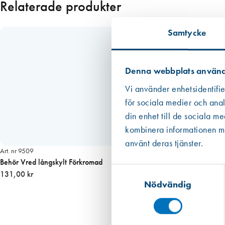
Relaterade produkter
8
×
5
Samtycke
3
m
m
Denna webbplats använd
m
Vi använder enhetsidentifie
ä
för sociala medier och anal
n
din enhet till de sociala m
g
d
kombinera informationen med
använt deras tjänster.
Art. nr 9509
Behör Vred långskylt Förkromad
Samtyckesval
131,00 kr
Nödvändig