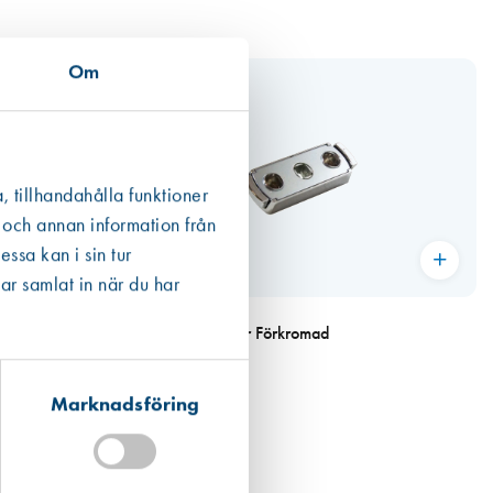
Om
, tillhandahålla funktioner
 och annan information från
ssa kan i sin tur
ar samlat in när du har
Art. nr 9513
der höger, Krom
Barnsäkerhetspärr Förkromad
133,00 kr
Marknadsföring