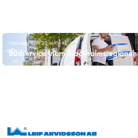
Utkörning inom 30 min – 4h
Budservice inom Stockholmsregionen