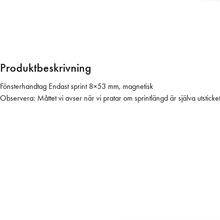
h
a
n
d
t
a
Produktbeskrivning
g
E
Fönsterhandtag Endast sprint 8×53 mm, magnetisk
n
Observera: Måttet vi avser när vi pratar om sprintlängd är själva utstic
d
a
s
t
s
p
r
i
n
t