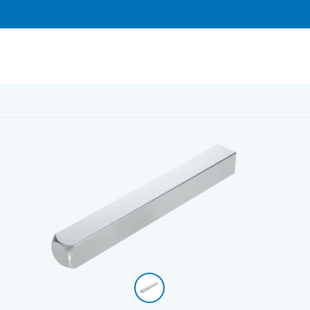
rkö
/
Fönsterhandtag Endast sprint 8×53 mm