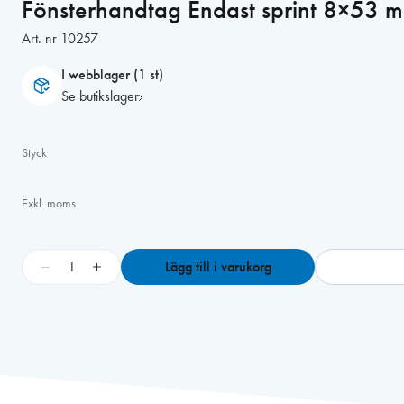
Fönsterhandtag Endast sprint 8×53 
Art. nr
10257
I webblager (1 st)
Se butikslager
Styck
Exkl. moms
F
−
+
Lägg till i varukorg
ö
n
s
t
e
r