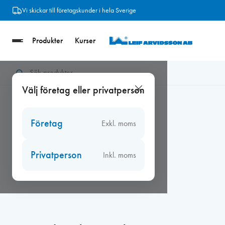
Hoppa
Vi skickar till företagskunder i hela Sverige
till
innehåll
Produkter
Kurser
Hem
/
Beslag
/
Roca Fönsterhandtag
/
Roca Fönsterhandtag Bjö
Välj företag eller privatperson
Företag
Exkl. moms
Privatperson
Inkl. moms