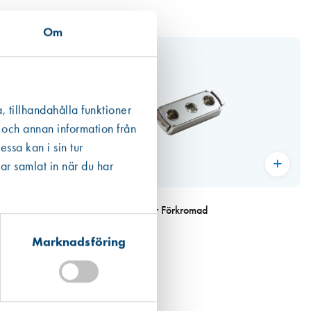
Om
, tillhandahålla funktioner
 och annan information från
ssa kan i sin tur
ar samlat in när du har
Art. nr 9513
A2 Förkromad
Barnsäkerhetspärr Förkromad
133,00 kr
Marknadsföring