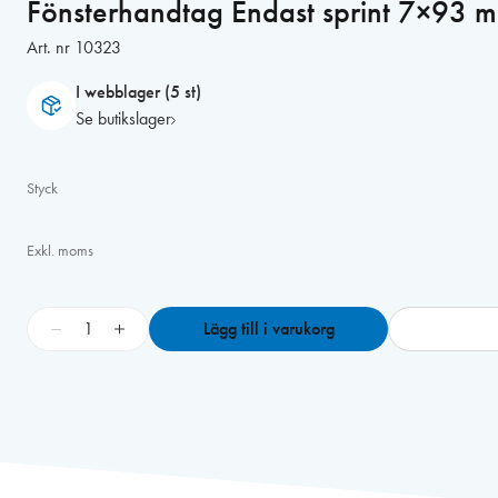
Fönsterhandtag Endast sprint 7×93 
Art. nr
10323
I webblager (5 st)
Se butikslager
Styck
Exkl. moms
F
−
+
Lägg till i varukorg
ö
n
s
t
e
r