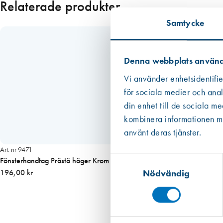
Relaterade produkter
7
×
Samtycke
9
3
m
Denna webbplats använd
m
Vi använder enhetsidentifie
m
ä
för sociala medier och anal
n
din enhet till de sociala m
g
kombinera informationen med
d
använt deras tjänster.
Art. nr 9471
Samtyckesval
Fönsterhandtag Prästö höger Krom
Nödvändig
196,00 kr