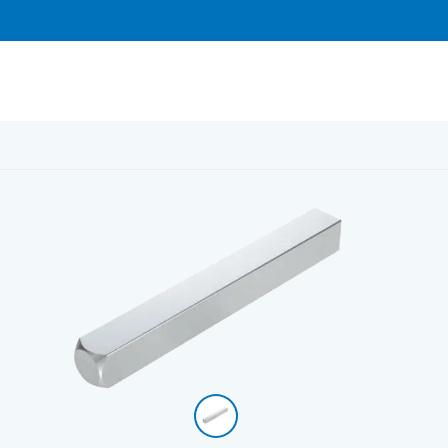
rkö
/
Fönsterhandtag Endast sprint 7×93 mm