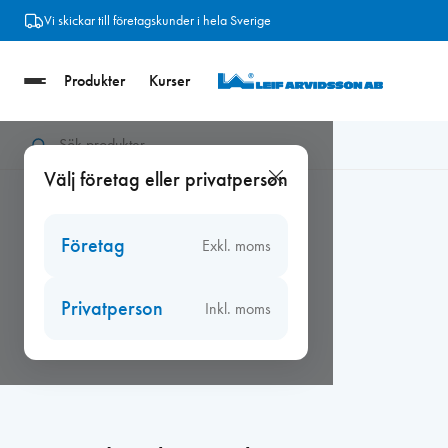
Hoppa
Vi skickar till företagskunder i hela Sverige
till
innehåll
Produkter
Kurser
Hem
/
Beslag
/
Roca Fönsterhandtag
/
Roca Fönsterhandtag Bjö
Välj företag eller privatperson
Företag
Exkl. moms
Privatperson
Inkl. moms