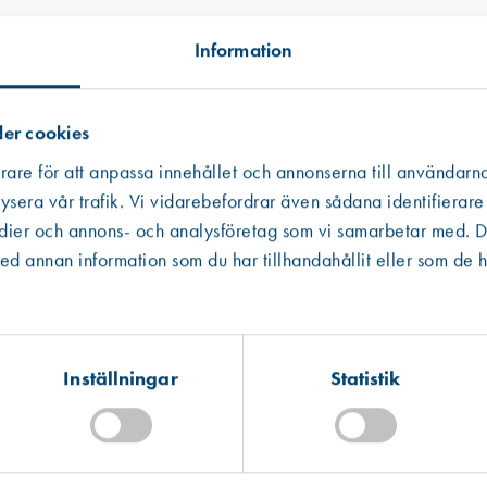
Information
er cookies
rare för att anpassa innehållet och annonserna till användarna
ysera vår trafik. Vi vidarebefordrar även sådana identifierare
edier och annons- och analysföretag som vi samarbetar med. De
Västberga
Hitta hit
 annan information som du har tillhandahållit eller som de h
Finns i lager (57 st)
Art. nr 8136
Kista
Skruv TKFT 4,5 x 45 mm Rostfritt 
Hitta hit
Finns i lager (11 st)
5,00 kr
Inställningar
Statistik
Mullsjö (lager)
Hitta hit
Finns i lager (5 st)