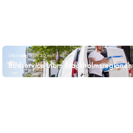
Utkörning inom 30 min – 4h
Budservice inom Stockholmsregionen