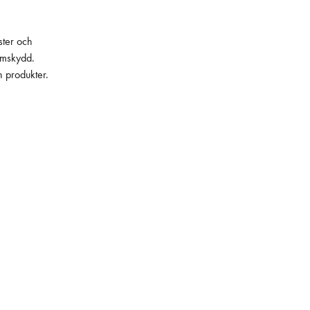
ster och
lämskydd.
h produkter.