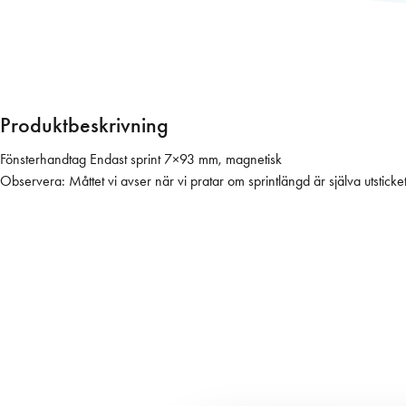
h
a
n
d
t
a
Produktbeskrivning
g
E
Fönsterhandtag Endast sprint 7×93 mm, magnetisk
n
Observera: Måttet vi avser när vi pratar om sprintlängd är själva utstic
d
a
s
t
s
p
r
i
n
t