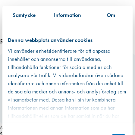
Samtycke
Information
Om
Denna webbplats använder cookies
Relaterade produkter
Vi använder enhetsidentifierare för att anpassa
innehållet och annonserna till användarna,
tillhandahålla funktioner för sociala medier och
analysera vår trafik. Vi vidarebefordrar även sådana
identifierare och annan information från din enhet till
de sociala medier och annons- och analysföretag som
vi samarbetar med. Dessa kan i sin tur kombinera
informationen med annan information som du har
tillhandahållit eller som de har samlat in när du har
använt deras tjänster.
Art. nr 8204
Västberga
Samtyckesval
Hitta hit
Spik bleck- m tätning 2,5×30 200st/frp FZV VIT