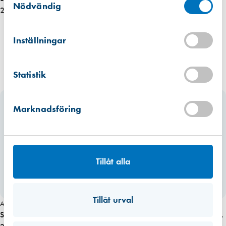
Finns i lager (2 st)
Nödvändig
217,00 kr
Kista
Hitta hit
Inställningar
Förväntad leverans: 2026-08-19
Mullsjö (lager)
Statistik
Hitta hit
Finns i lager (1 st)
Marknadsföring
Tillåt alla
Miljömärkt
Tillåt urval
Art. nr 6647
Art. nr 2563
Snappy Centreringsborr för
Adjufix Hylsa WM38A, 38 mm