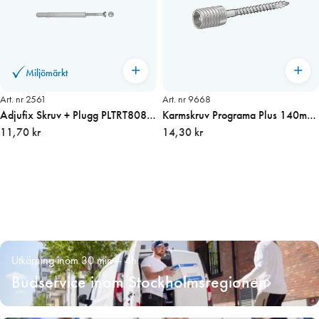
Miljömärkt
Art. nr 2561
Art. nr 9668
Adjufix Skruv + Plugg PLTRT8080
Karmskruv Programa Plus 140mm
80 mm
11,70 kr
OH 30st/fp
14,30 kr
Utkörning inom 30 min – 4h
Budservice inom Stockholmsregionen