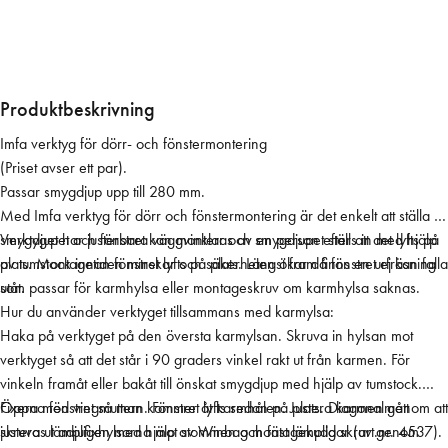
k
t
y
g
f
Produktbeskrivning
ö
Imfa verktyg för dörr- och fönstermontering
r
(Priset avser ett par).
f
Passar smygdjup upp till 280 mm.
ö
Med Imfa verktyg för dörr och fönstermontering är det enkelt att ställa in
n
smygdjupet och fönstret kan monteras av en person efter att det lyfts på
Verktyget har justerbara väggvinklar och smygdjupet ställs in med hjälp
s
plats. Montagetiden minskar och säkerheten ökar då fönstret ej kan falla
av tumstock innan fönstret lyfts på plats. Längst fram finns en urfräsning
t
utåt.
som passar för karmhylsa eller montageskruv om karmhylsa saknas.
e
Hur du använder verktyget tillsammans med karmylsa:
r
Haka på verktyget på den översta karmylsan. Skruva in hylsan mot
m
verktyget så att det står i 90 graders vinkel rakt ut från karmen. För
o
vinkeln framåt eller bakåt till önskat smygdjup med hjälp av tumstock.
n
Fixera med vingmuttern. Fönstret lyfts sedan på plats. Diagonalmått
Öppna fönstret så man kommer åt karmhålen. Justera karmen genom att
t
justeras lämpligen med hjälp av Winbag montagekuddar (art.nr. 4537).
skruva ut adjufixhylsorna mot stommen och fäst lämplig skruv genom
e