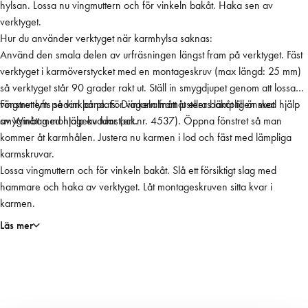
hylsan. Lossa nu vingmuttern och för vinkeln bakåt. Haka sen av
r
verktyget.
i
Hur du använder verktyget när karmhylsa saknas:
n
Använd den smala delen av urfräsningen längst fram på verktyget. Fäst
g
verktyget i karmöverstycket med en montageskruv (max längd: 25 mm)
m
så verktyget står 90 grader rakt ut. Ställ in smygdjupet genom att lossa
ä
vingmuttern på vinklarna. För vinkeln framåt eller bakåt till önskat
Fönstret lyfts sedan på plats. Diagonalmått justeras lämpligen med hjälp
n
smygmått med hjälp av tumstock.
av Winbag montagekuddar (art.nr. 4537). Öppna fönstret så man
g
kommer åt karmhålen. Justera nu karmen i lod och fäst med lämpliga
d
karmskruvar.
Lossa vingmuttern och för vinkeln bakåt. Slå ett försiktigt slag med
hammare och haka av verktyget. Låt montageskruven sitta kvar i
karmen.
Läs mer