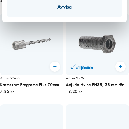
gångjärn 2,0 mm borr UTGÅTT
254,00 kr
för trä
15,70 kr
Avvisa
Miljömärkt
Art. nr 9666
Art. nr 2579
Karmskruv Programa Plus 70mm
Adjufix Hylsa PH38, 38 mm för
OH 100st/fp
7,85 kr
PVC Alu. inst.m
13,20 kr