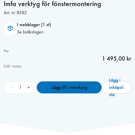
Imfa verktyg för fönstermontering
Art. nr
8582
I webblager (1 st)
Se butikslager
Par
1 495,00 kr
Exkl. moms
Lägg i
I
−
+
Lägg till i varukorg
inköpsli
m
sta
f
a
v
e
r