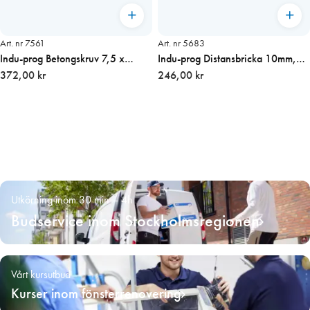
Art. nr 7561
Art. nr 5683
Indu-prog Betongskruv 7,5 x
Indu-prog Distansbricka 10mm,
65mm (TX30)
372,00 kr
50-pack
246,00 kr
Utkörning inom 30 min – 4h
Budservice inom Stockholmsregionen
Vårt kursutbud
Kurser inom fönsterrenovering