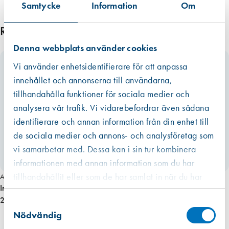
a
Samtycke
Information
Om
informationen som ibland är mer schablonmässig. Om värdet har
c
kommit från en EPD finns den som ett bifogat dokument under
k
Relaterade produkter
respektive produkt i de allra flesta fall. Om redovisat värde har haft ett
m
Denna webbplats använder cookies
intervall eller om råvarans ursprung inte kunnat säkerställas har vi av
ä
trovärdighetsskäl valt det högsta värdet. För fogmassor har vi valt att
n
Vi använder enhetsidentifierare för att anpassa
även inkludera emballaget, dvs patronen eller foliepåsen.
g
innehållet och annonserna till användarna,
Läs mer
d
tillhandahålla funktioner för sociala medier och
analysera vår trafik. Vi vidarebefordrar även sådana
identifierare och annan information från din enhet till
de sociala medier och annons- och analysföretag som
vi samarbetar med. Dessa kan i sin tur kombinera
informationen med annan information som du har
tillhandahållit eller som de har samlat in när du har
Art. nr 5848
Indu-prog Distansbricka 10mm, 1000-pack
använt deras tjänster.
Västberga
2 350,00 kr
Samtyckesval
Hitta hit
Finns i lager (10 st)
Nödvändig