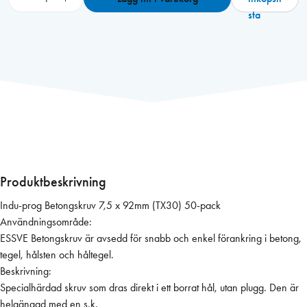
n
sta
d
u
-
p
r
o
g
B
e
t
Produktbeskrivning
o
Indu-prog Betongskruv 7,5 x 92mm (TX30) 50-pack
n
Användningsområde:
g
ESSVE Betongskruv är avsedd för snabb och enkel förankring i betong,
s
tegel, hålsten och håltegel.
k
Beskrivning:
r
Specialhärdad skruv som dras direkt i ett borrat hål, utan plugg. Den är
u
helgängad med en s.k.
v