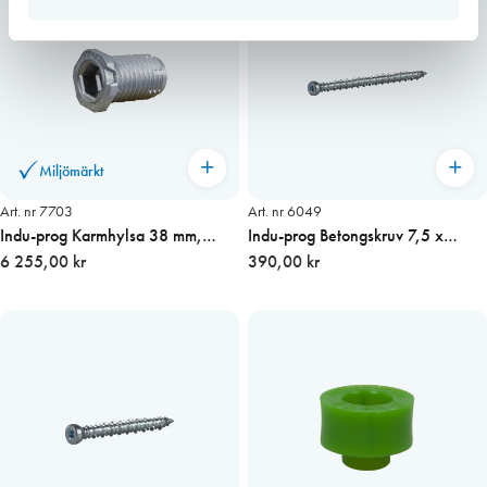
Miljömärkt
Art. nr 7703
Art. nr 6049
Indu-prog Karmhylsa 38 mm,
Indu-prog Betongskruv 7,5 x
600-pack
6 255,00 kr
132mm (TX30) 50-pack
390,00 kr