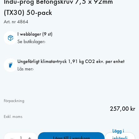
Indu-prog Betongskruv 7,5 x 92mm
(TX30) 50-pack
Art. nr
4864
I webblager (9 st)
Se butikslager
Ungefärligt klimatavtryck 1,91 kg CO2 ekv. per enhet
Läs mer
Förpackning
257,00 kr
Exkl. moms
Lägg i
I
−
+
Lägg till i varukorg
inköpsli