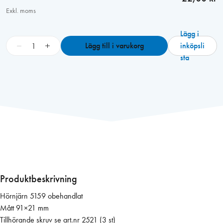
Exkl. moms
Lägg i
H
−
+
Lägg till i varukorg
inköpsli
ö
sta
r
n
j
ä
r
n
5
1
5
9
Produktbeskrivning
o
Hörnjärn 5159 obehandlat
b
Mått 91×21 mm
e
Tillhörande skruv se art.nr 2521 (3 st)
h