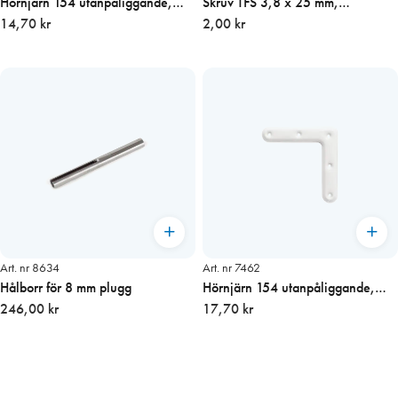
Hörnjärn 154 utanpåliggande,
Skruv TFS 3,8 x 25 mm,
förzinkat
14,70 kr
obehandlad
2,00 kr
Art. nr 8634
Art. nr 7462
Hålborr för 8 mm plugg
Hörnjärn 154 utanpåliggande,
246,00 kr
vitlackat
17,70 kr