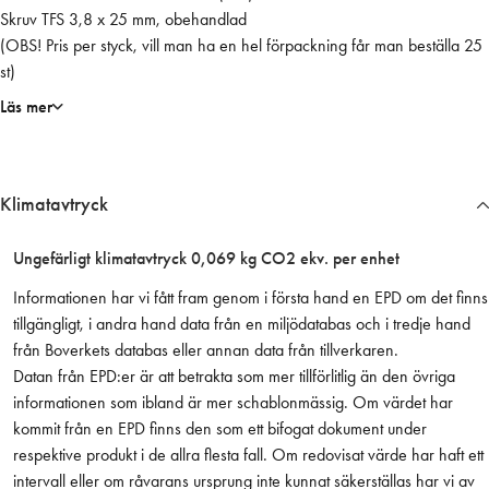
Skruv TFS 3,8 x 25 mm, obehandlad
a
(OBS! Pris per styck, vill man ha en hel förpackning får man beställa 25
n
st)
d
l
Läs mer
a
t
m
Klimatavtryck
ä
n
g
Ungefärligt klimatavtryck 0,069 kg CO2 ekv. per enhet
d
Informationen har vi fått fram genom i första hand en EPD om det finns
tillgängligt, i andra hand data från en miljödatabas och i tredje hand
från Boverkets databas eller annan data från tillverkaren.
Datan från EPD:er är att betrakta som mer tillförlitlig än den övriga
informationen som ibland är mer schablonmässig. Om värdet har
kommit från en EPD finns den som ett bifogat dokument under
respektive produkt i de allra flesta fall. Om redovisat värde har haft ett
intervall eller om råvarans ursprung inte kunnat säkerställas har vi av