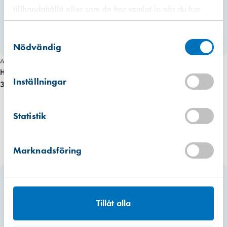
tillhandahållit eller som de har samlat in när du har
använt deras tjänster.
Västberga
Samtyckesval
Hitta hit
Finns i lager (618 st)
Nödvändig
Art. nr 2292
Kista
Hörnjärn 5152 obehandlat
Hitta hit
Inställningar
Förväntad leverans: 2026-12-26
30,00 kr
Mullsjö (lager)
Statistik
Hitta hit
Finns i lager (768 st)
Marknadsföring
Tillåt alla