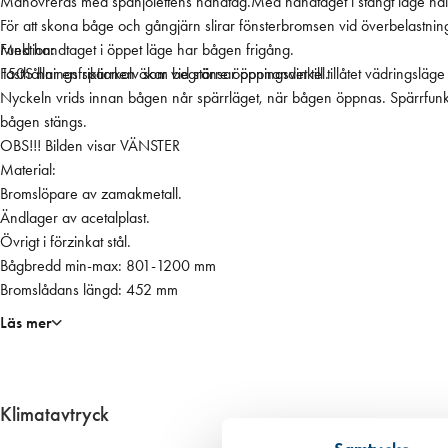
t
Manövreras med spanjolettens handtag.Med handtaget i stängt läge hålls 
e
För att skona båge och gångjärn slirar fönsterbromsen vid överbelastnin
r
Med handtaget i öppet läge har bågen frigång.
Funktion:
b
Fasthållningsfriktionen ökar vid större öppningsvinkel.
150S har en spärrkolv som begränsar öppnandet till tillåtet vädringsläg
r
Nyckeln vrids innan bågen når spärrläget, när bågen öppnas. Spärrfunkti
o
bågen stängs.
m
OBS!!! Bilden visar VÄNSTER
s
Material:
/
Bromslöpare av zamakmetall.
d
Ändlager av acetalplast.
ö
Övrigt i förzinkat stål.
r
Bågbredd min-max: 801-1200 mm
r
Bromslådans längd: 452 mm
b
Läs mer
r
o
m
s
Klimatavtryck
m