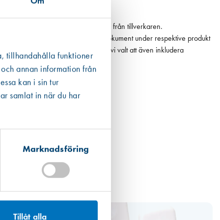
Om
n Boverkets databas eller annan data från tillverkaren.
ån en EPD finns den som ett bifogat dokument under respektive produkt
 det högsta värdet. För fogmassor har vi valt att även inkludera
, tillhandahålla funktioner
 och annan information från
ssa kan i sin tur
ar samlat in när du har
Marknadsföring
Tillåt alla