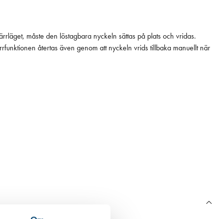
rrläget, måste den löstagbara nyckeln sättas på plats och vridas.
funktionen återtas även genom att nyckeln vrids tillbaka manuellt när