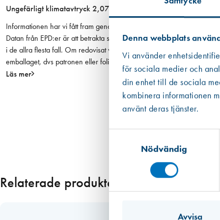
Samtycke
ä
Ungefärligt klimatavtryck 2,07 kg CO2 ekv. per enhet
n
Informationen har vi fått fram genom i första hand en EPD om det finns 
g
Denna webbplats använd
Datan från EPD:er är att betrakta som mer tillförlitlig än den övriga
d
i de allra flesta fall. Om redovisat värde har haft ett intervall eller om
Vi använder enhetsidentifie
emballaget, dvs patronen eller foliepåsen.
för sociala medier och anal
Läs mer
din enhet till de sociala m
kombinera informationen med
använt deras tjänster.
Samtyckesval
Nödvändig
Relaterade produkter
Avvisa