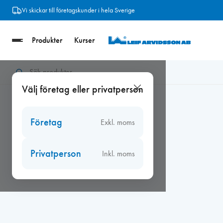
Hoppa
Vi skickar till företagskunder i hela Sverige
till
innehåll
Produkter
Kurser
Hem
/
Beslag
/
Barnsäkra beslag
/
Fix 150S/4 L=1100H fönste
Välj företag eller privatperson
Företag
Exkl. moms
Privatperson
Inkl. moms