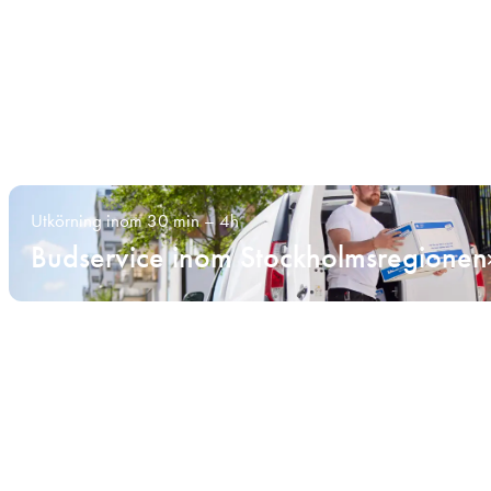
Utkörning inom 30 min – 4h
Budservice inom Stockholmsregionen