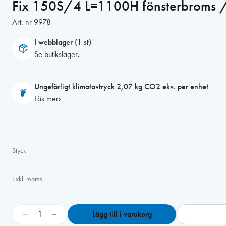
Fix 150S/4 L=1100H fönsterbroms 
Art. nr
9978
I webblager (1 st)
Se butikslager
Ungefärligt klimatavtryck 2,07 kg CO2 ekv. per enhet
Läs mer
Styck
Exkl. moms
F
−
+
Lägg till i varukorg
i