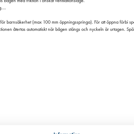
bågen med friktion i önskat ventilationsläge.
g.
e för barnsäkerhet (max 100 mm öppningsspringa). För att öppna förbi spä
onen återtas automatiskt när bågen stängs och nyckeln är urtagen. Spärr