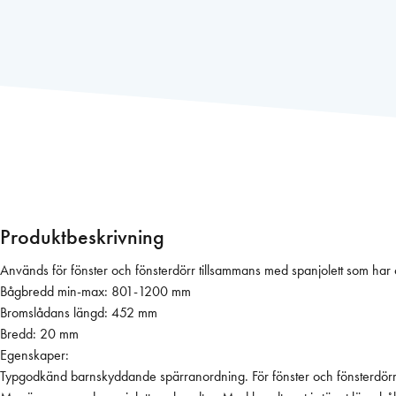
x
1
5
0
S
/
4
L
=
1
1
Produktbeskrivning
0
0
Används för fönster och fönsterdörr tillsammans med spanjolett som har 
H
Bågbredd min-max: 801-1200 mm
f
Bromslådans längd: 452 mm
ö
Bredd: 20 mm
n
Egenskaper:
s
Typgodkänd barnskyddande spärranordning. För fönster och fönsterdörr