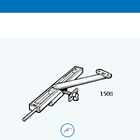
rbroms / dörrbroms