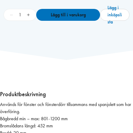
Lägg i
F
−
+
Lägg till i varukorg
inköpsli
i
sta
x
1
5
0
S
/
4
,
1
1
Produktbeskrivning
0
Används för fönster och fönsterdörr tillsammans med spanjolett som har
0
överföring.
V
Bågbredd min – max: 801-1200 mm
F
Bromslådans längd: 452 mm
ö
Bredd: 20 mm