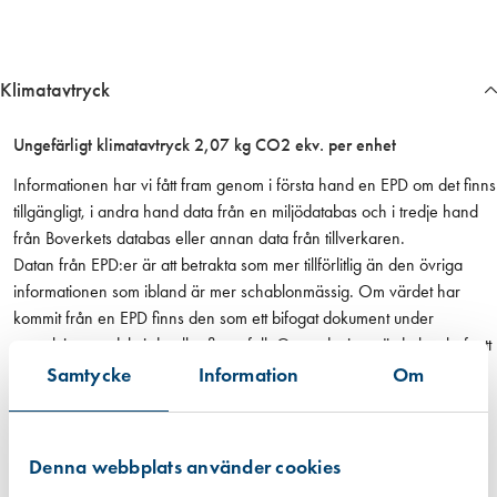
s
m
ä
Klimatavtryck
n
g
d
Ungefärligt klimatavtryck 2,07 kg CO2 ekv. per enhet
Informationen har vi fått fram genom i första hand en EPD om det finns
tillgängligt, i andra hand data från en miljödatabas och i tredje hand
från Boverkets databas eller annan data från tillverkaren.
Datan från EPD:er är att betrakta som mer tillförlitlig än den övriga
informationen som ibland är mer schablonmässig. Om värdet har
kommit från en EPD finns den som ett bifogat dokument under
respektive produkt i de allra flesta fall. Om redovisat värde har haft ett
intervall eller om råvarans ursprung inte kunnat säkerställas har vi av
Samtycke
Information
Om
trovärdighetsskäl valt det högsta värdet. För fogmassor har vi valt att
även inkludera emballaget, dvs patronen eller foliepåsen.
Läs mer
Denna webbplats använder cookies