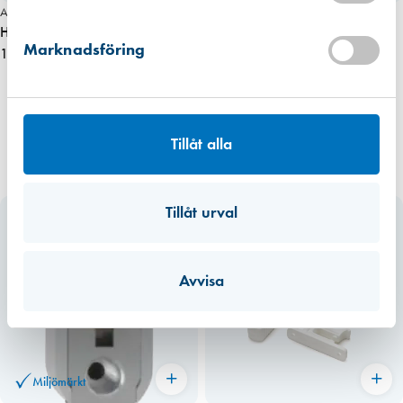
Förväntad leverans: 2026-08-11
Art. nr 2027
Hoppe Barnspärr Kisi2 F U14 F1/Alu 7×7 mm hål
Marknadsföring
139,00 kr
Tillåt alla
Tillåt urval
Avvisa
Miljömärkt