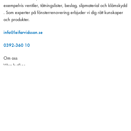
exempelvis ventiler, tätningslister, beslag, slipmaterial och klämskydd
. Som experter på fönsterrenovering erbjuder vi dig rätt kunskaper
och produkter.
info@leifarvidsson.se
0392-360 10
Om oss
Våra butiker
478,00 kr
Budservice
Antal
−
+
Exkl. moms
Kontakt
Projekt
Kurser
Hållbarhet
Jobba hos oss
Konto
Leverans och betalning