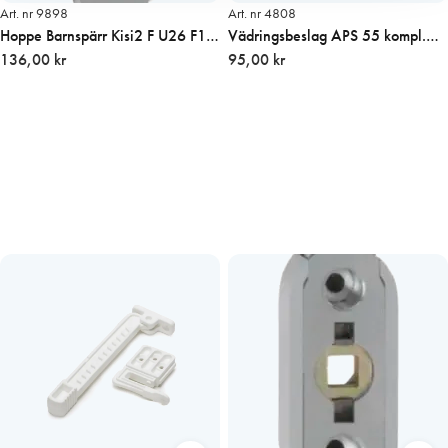
Art. nr 9898
Art. nr 4808
Hoppe Barnspärr Kisi2 F U26 F1
Vädringsbeslag APS 55 kompl.
7mm sprint Alu
136,00 kr
utåtgående vit
95,00 kr