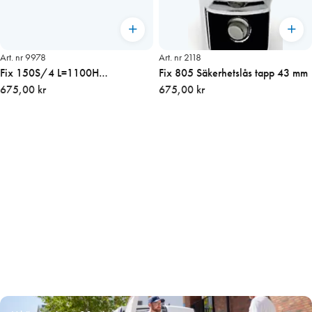
Art. nr 9978
Art. nr 2118
Fix 150S/4 L=1100H
Fix 805 Säkerhetslås tapp 43 mm
fönsterbroms / dörrbroms
675,00 kr
675,00 kr