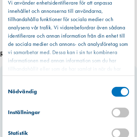
Vi använder enhetsidentifierare för att anpassa
innehållet och annonserna till användarna,
tillhandahålla funktioner för sociala medier och
analysera vår trafik. Vi vidarebefordrar även sådana
identifierare och annan information från din enhet till
de sociala medier och annons- och analysföretag som
vi samarbetar med. Dessa kan i sin tur kombinera
Relaterade produkter
informationen med annan information som du har
tillhandahållit eller som de har samlat in när du har
använt deras tjänster.
Västberga
Samtyckesval
Hitta hit
Finns i lager (1 st)
Nödvändig
Kista
Hitta hit
Inställningar
Förväntad leverans: 2026-08-11
Miljömärkt
Mullsjö (lager)
Statistik
Hitta hit