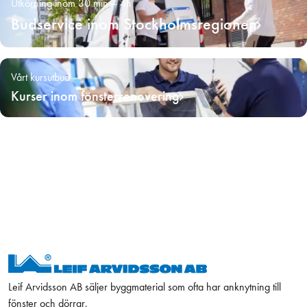
Utkörning inom 30 min – 4h
Budservice inom Stockholmsregionen
Vårt kursutbud
Kurser inom fönsterrenovering
Leif Arvidsson AB säljer byggmaterial som ofta har anknytning till
fönster och dörrar,