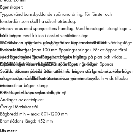
n
Egenskaper:
s
Typgodkänd barnskyddande spärranordning. För fönster och
t
fönsterdörr som skall ha säkerhetsbeslag.
e
Manövreras med spanjolettens handtag. Med handtaget i stängt läge
r
hålls bågen med friktion i önskat ventilationsläge.
Funktion:
b
För att skona båge och gångjärn slirar fönsterbromsen vid
150S har en spärrkolv som begränsar öppnandet till tillåtet vädringsläge
r
överbelastning.
för barnsäkerhet (max 100 mm öppningsspringa). För att öppna förbi
o
Med handtaget i öppet läge har bågen frigång.
spärrläget, måste den löstagbara nyckeln sättas på plats och vridas.
m
Fasthållningsfriktionen ökar vid större öppningsvinkel.
Nyckeln vrids innan bågen når spärrläget, när bågen öppnas.
OBS!!! Bilden visar VÄNSTER
s
Spärrfunktionen återtas automatiskt när bågen stängs och nyckeln är
Se illustrationen på bild 2 för att få information om hur du ska välja höger
/
urtagen. Spärrfunktionen återtas även genom att nyckeln vrids tillbaka
eller vänstermodell. Illustrationen visar vänstermodell.
d
manuellt när bågen stängs.
Material:
ö
OBS! Nyckel köps separat, ingår ej!
Bromslöpare av zamakmetall.
r
Ändlager av acetalplast.
r
Övrigt i förzinkat stål.
b
Bågbredd min – max: 801-1200 mm
r
Bromslådans längd: 452 mm
o
m
Läs mer