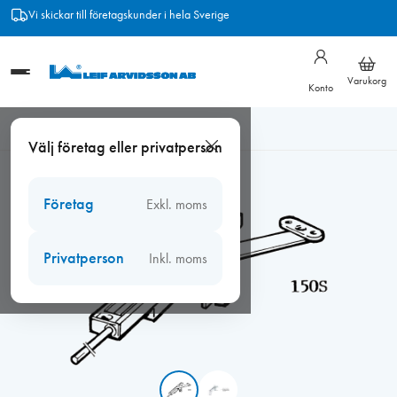
Hoppa
Frakt från 89 kr
till
innehåll
Varukorg
Konto
Hem
/
Beslag
/
Barnsäkra beslag
/
Fix 150S/4, 1100V
Välj företag eller privatperson
Fönsterbroms / dörrbroms
Företag
Exkl. moms
Privatperson
Inkl. moms