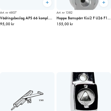
Art. nr 4807
Art. nr 1382
Vädringsbeslag APS 66 kompl.
Hoppe Barnspärr Kisi2 F U26 F1
inåtgående, vit
95,00 kr
8mm sprint Alu
155,00 kr