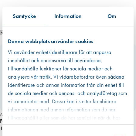
8
m
m
Samtycke
Information
Om
m
ä
Relaterade produkter
n
Denna webbplats använder cookies
g
Vi använder enhetsidentifierare för att anpassa
d
innehållet och annonserna till användarna,
tillhandahålla funktioner för sociala medier och
analysera vår trafik. Vi vidarebefordrar även sådana
identifierare och annan information från din enhet till
de sociala medier och annons- och analysföretag som
vi samarbetar med. Dessa kan i sin tur kombinera
informationen med annan information som du har
Art. nr 3880
tillhandahållit eller som de har samlat in när du har
Festool Stickfix Slipkloss
använt deras tjänster.
186,00 kr
Västberga
Samtyckesval
Hitta hit