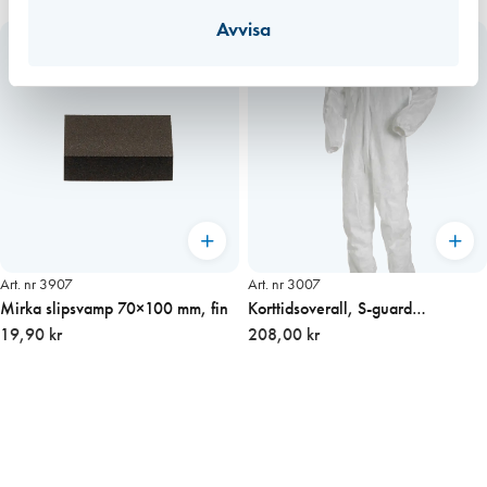
Avvisa
Art. nr 3907
Art. nr 3007
Mirka slipsvamp 70×100 mm, fin
Korttidsoverall, S-guard
19,90 kr
(Strl=XLarge)
208,00 kr