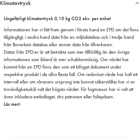
Klimatavtryck
m
a
Ungefärligt klimatavtryck 0,10 kg CO2 ekv. per enhet
n
t
Informationen har vi fått fram genom i första hand en EPD om det finns
K
tillgängligt, i andra hand data från en miljödatabas och i tredje hand
1
från Boverkets databas eller annan data från tillverkaren.
8
Datan från EPD:er är att betrakta som mer tillförlitlig än den övriga
0
informationen som ibland är mer schablonmässig. Om värdet har
R
kommit från en EPD finns den som ett bifogat dokument under
ö
respektive produkt i de allra flesta fall. Om redovisat värde har haft ett
d
intervall eller om råvarans ursprung inte kunnat säkerställas har vi av
9
trovärdighetsskäl valt det högsta värdet. För fogmassor har vi valt att
0
även inkludera emballaget, dvs patronen eller foliepåsen.
x
Läs mer
5
5
x
2