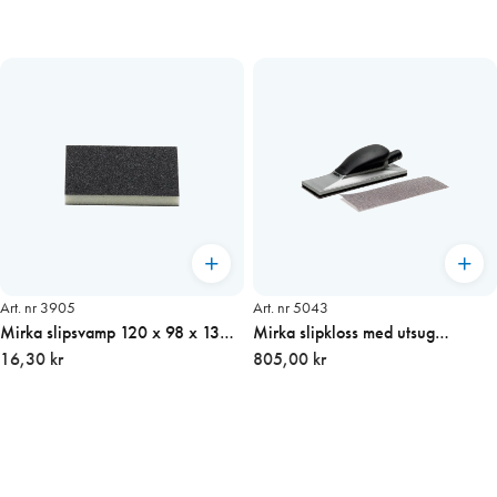
Art. nr 3905
Art. nr 5043
Mirka slipsvamp 120 x 98 x 13
Mirka slipkloss med utsug
mm, medium/fin
16,30 kr
70×198, för Abranet
805,00 kr