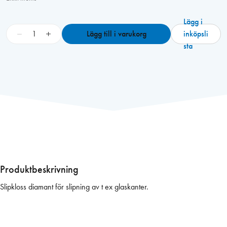
Lägg i
M
−
+
Lägg till i varukorg
inköpsli
i
sta
r
k
a
s
l
i
p
k
l
o
Produktbeskrivning
s
Slipkloss diamant för slipning av t ex glaskanter.
s
D
i
a