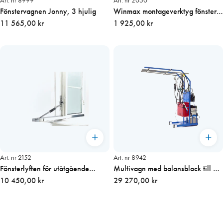
Art. nr 8999
Art. nr 2050
Fönstervagnen Jonny, 3 hjulig
Winmax montageverktyg fönster 4
11 565,00 kr
st/fp
1 925,00 kr
Art. nr 2152
Art. nr 8942
Fönsterlyften för utåtgående
Multivagn med balansblock till 3
sidohängda fönster
10 450,00 kr
maskiner
29 270,00 kr