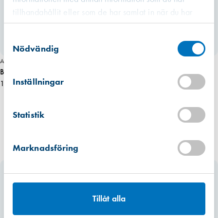
tillhandahållit eller som de har samlat in när du har
använt deras tjänster.
Västberga
Samtyckesval
Hitta hit
Slut i lager
Nödvändig
Art. nr 6980
Kista
Bärhandtag för karmskruvshål 1par
Hitta hit
Inställningar
Finns i lager (2 st)
1 240,00 kr
Mullsjö (lager)
Statistik
Hitta hit
Finns i lager (1 st)
Marknadsföring
Tillåt alla