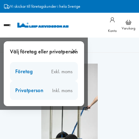
Hoppa
Vi skickar till företagskunder i hela Sverige
till
innehåll
Varukorg
Konto
Hem
/
Arbetsmiljö
/
Ergonomi, lyft
/
Transportkärra
Välj företag eller privatperson
Företag
Exkl. moms
Privatperson
Inkl. moms