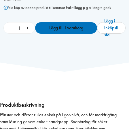
Vid köp av denna produkt tillkommer frakttillägg p.g.a. längre gods
Lägg i
T
−
+
Lägg till i varukorg
inköpsli
r
sta
a
n
s
p
o
r
t
k
ä
r
Produktbeskrivning
r
Fönster och dörrar rullas enkelt på i golvnivå, och får markfrigång
a
samt låsning genom enkelt handgrepp. Snabbtving för säker
m
transport. Luftgummihjul för enkel passage över trösklar mm.