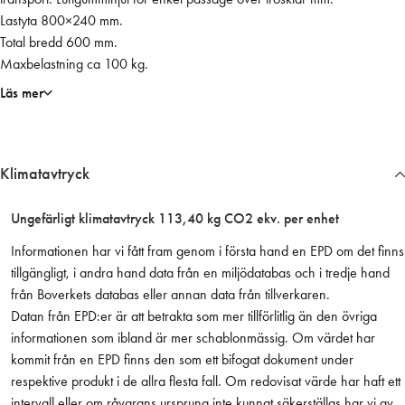
ä
Lastyta 800×240 mm.
n
Total bredd 600 mm.
g
Maxbelastning ca 100 kg.
d
Läs mer
Klimatavtryck
Ungefärligt klimatavtryck 113,40 kg CO2 ekv. per enhet
Informationen har vi fått fram genom i första hand en EPD om det finns
tillgängligt, i andra hand data från en miljödatabas och i tredje hand
från Boverkets databas eller annan data från tillverkaren.
Datan från EPD:er är att betrakta som mer tillförlitlig än den övriga
informationen som ibland är mer schablonmässig. Om värdet har
kommit från en EPD finns den som ett bifogat dokument under
respektive produkt i de allra flesta fall. Om redovisat värde har haft ett
intervall eller om råvarans ursprung inte kunnat säkerställas har vi av