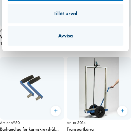
Tillåt urval
Art. nr 2050
Art. nr 8582
Avvisa
Winmax montageverktyg fönster 4
Imfa verktyg för fönstermontering
st/fp
1 925,00 kr
1 495,00 kr
Art. nr 6980
Art. nr 3014
Bärhandtag för karmskruvshål
Transportkärra