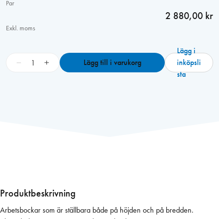
Par
2 880,00 kr
Exkl. moms
Lägg i
A
−
+
Lägg till i varukorg
inköpsli
r
sta
b
e
t
s
b
o
c
k
m
e
Produktbeskrivning
d
Arbetsbockar som är ställbara både på höjden och på bredden.
s