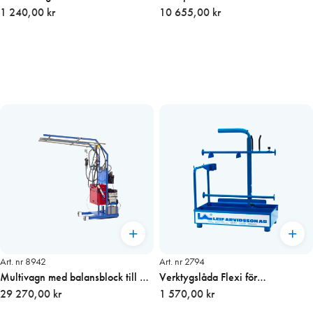
1par
1 240,00 kr
10 655,00 kr
Art. nr 8942
Art. nr 2794
Multivagn med balansblock till 3
Verktygslåda Flexi för
maskiner
29 270,00 kr
fönstertätning
1 570,00 kr