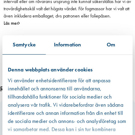
intervall eller om råvarans ursprung inte kunnat säkerställas har vi av
,
trovärdighetsskäl valt det högsta värdet. För fogmassor har vi valt att
1
även inkludera emballaget, dvs patronen eller foliepåsen.
p
Läs mer
a
r
m
Samtycke
Information
Om
ä
n
g
Denna webbplats använder cookies
d
Vi använder enhetsidentifierare för att anpassa
Relaterade produkter
innehållet och annonserna till användarna,
tillhandahålla funktioner för sociala medier och
analysera vår trafik. Vi vidarebefordrar även sådana
identifierare och annan information från din enhet till
de sociala medier och annons- och analysföretag som
vi samarbetar med. Dessa kan i sin tur kombinera