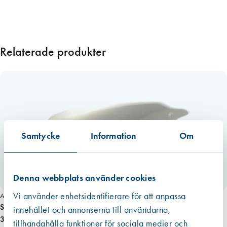
v
e
t
t
Relaterade produkter
e
r
5
0
s
t
/
Samtycke
Information
Om
f
r
p
m
Denna webbplats använder cookies
ä
Vi använder enhetsidentifierare för att anpassa
Art. nr 3481
n
Sundström, Visirskydd SR 570
innehållet och annonserna till användarna,
g
35,00 kr
tillhandahålla funktioner för sociala medier och
d