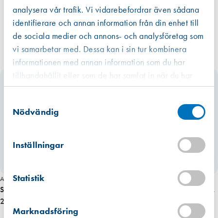
analysera vår trafik. Vi vidarebefordrar även sådana
identifierare och annan information från din enhet till
de sociala medier och annons- och analysföretag som
vi samarbetar med. Dessa kan i sin tur kombinera
informationen med annan information som du har
tillhandahållit eller som de har samlat in när du har
använt deras tjänster.
Västberga
Samtyckesval
Hitta hit
Slut i lager
Nödvändig
Kista
Hitta hit
Inställningar
Förväntad leverans: 2026-07-17
Mullsjö (lager)
Statistik
Art. nr 6354
Art. nr 5552
Hitta hit
Finns i lager (6 st)
Sundström, Batteriladdare SR 500
Sundström, Filter, SR 518 A2 (SR
2 385,00 kr
500/570) 1 par
665,00 kr
Marknadsföring