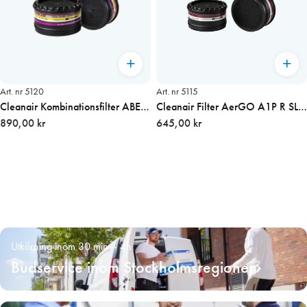
Art. nr 5120
Art. nr 5115
Cleanair Kombinationsfilter ABE1
Cleanair Filter AerGO A1P R SL,
P, 2-pack
890,00 kr
2-pack
645,00 kr
Utkörning inom 30 min – 4h
Budservice inom Stockholmsregionen