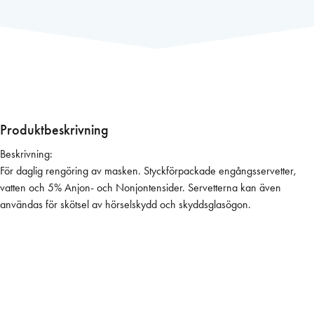
s
t
r
ö
m
,
R
e
Produktbeskrivning
n
Beskrivning:
g
För daglig rengöring av masken. Styckförpackade engångsservetter,
ö
vatten och 5% Anjon- och Nonjontensider. Servetterna kan även
r
användas för skötsel av hörselskydd och skyddsglasögon.
i
n
g
s
s
e
r