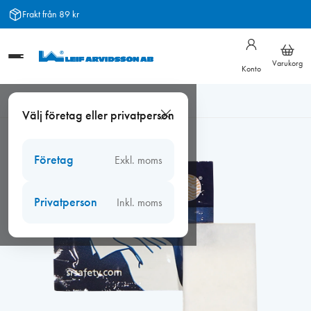
Hoppa
Frakt från 89 kr
till
innehåll
Varukorg
Konto
Hem
/
Arbetsmiljö
/
Andningsskydd friskluftsmask
/
Sundström,
Välj företag eller privatperson
Rengöringsservetter 50st/frp
Företag
Exkl. moms
Privatperson
Inkl. moms