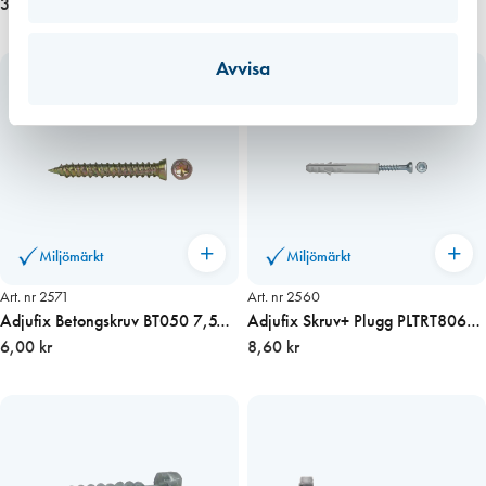
T25
3,40 kr
och stål
15,80 kr
Avvisa
Miljömärkt
Miljömärkt
Art. nr 2571
Art. nr 2560
Adjufix Betongskruv BT050 7,5x
Adjufix Skruv+ Plugg PLTRT8060
50 mm T30
6,00 kr
60 mm
8,60 kr