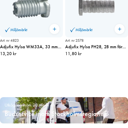
Miljömärkt
Miljömärkt
Art. nr 4823
Art. nr 2578
Adjufix Hylsa WM33A, 33 mm
Adjufix Hylsa PH28, 28 mm för
för trä
13,20 kr
PVC Alu. inst.m
11,80 kr
Utkörning inom 30 min – 4h
Budservice inom Stockholmsregionen