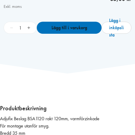
Exkl. moms
Lägg i
A
−
+
Lägg till i varukorg
inköpsli
d
sta
j
u
f
i
x
B
e
s
l
a
Produktbeskrivning
g
Adjufix Beslag BSA1120 rakt 120mm, varmförzinkade
B
För montage utanför smyg.
S
Bredd 35 mm
A