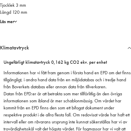
Tjocklek 3 mm
1
Längd 120 mm
1
2
Läs mer
0
r
a
Klimatavtryck
k
t
1
Ungefärligt klimatavtryck 0,162 kg CO2 ekv. per enhet
2
Informationen har vi fått fram genom i första hand en EPD om det finns
0
tillgängligt, i andra hand data från en miljödatabas och i tredje hand
m
från Boverkets databas eller annan data från tillverkaren.
m
Datan från EPD:er är att betrakta som mer tillförlitlig än den övriga
m
informationen som ibland är mer schablonmässig. Om värdet har
ä
kommit från en EPD finns den som ett bifogat dokument under
n
respektive produkt i de allra flesta fall. Om redovisat värde har haft ett
g
intervall eller om råvarans ursprung inte kunnat säkerställas har vi av
d
trovärdighetsskäl valt det högsta värdet. För fogmassor har vi valt att