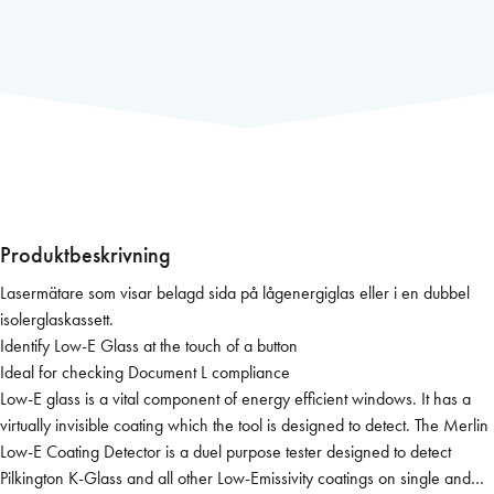
s
e
r
m
ä
t
a
r
e
M
Produktbeskrivning
e
Lasermätare som visar belagd sida på lågenergiglas eller i en dubbel
r
isolerglaskassett.
l
Identify Low-E Glass at the touch of a button
i
Ideal for checking Document L compliance
n
Low-E glass is a vital component of energy efficient windows. It has a
L
virtually invisible coating which the tool is designed to detect. The Merlin
o
Low-E Coating Detector is a duel purpose tester designed to detect
w
Pilkington K-Glass and all other Low-Emissivity coatings on single and
-