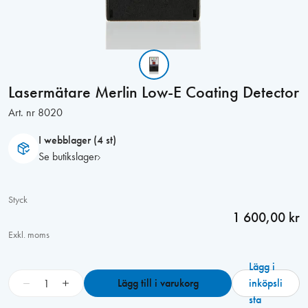
Lasermätare Merlin Low-E Coating Detector
Art. nr
8020
I webblager (4 st)
Se butikslager
Styck
1 600,00 kr
Exkl. moms
Lägg i
L
−
+
Lägg till i varukorg
inköpsli
a
sta