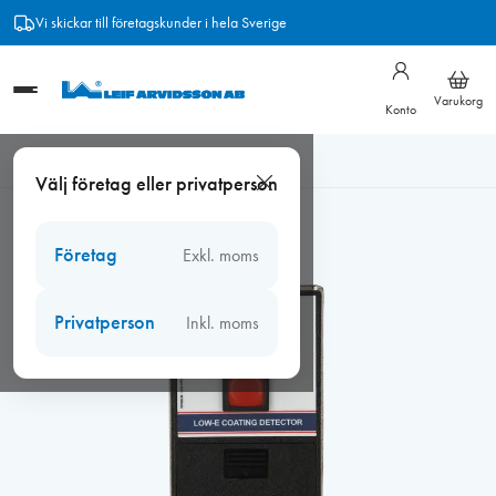
Hoppa
Vi skickar till företagskunder i hela Sverige
till
innehåll
Varukorg
Konto
Hem
/
Verktyg
/
Verktyg fönsterrenovering
/
Lasermätare
Välj företag eller privatperson
Merlin Low-E Coating Detector
Företag
Exkl. moms
Privatperson
Inkl. moms