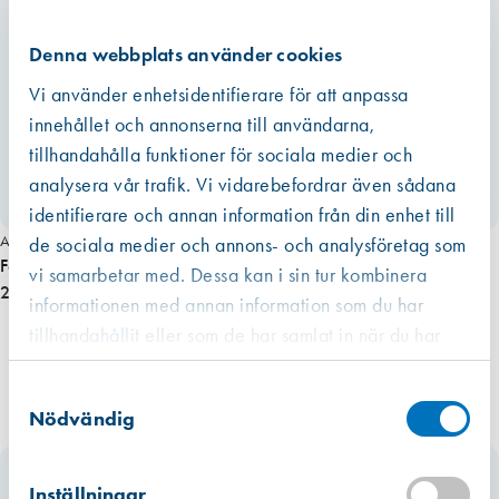
g
d
Denna webbplats använder cookies
Vi använder enhetsidentifierare för att anpassa
innehållet och annonserna till användarna,
tillhandahålla funktioner för sociala medier och
analysera vår trafik. Vi vidarebefordrar även sådana
identifierare och annan information från din enhet till
Art. nr 3587
de sociala medier och annons- och analysföretag som
Fönsterupphängare bågfixeringsjärn
vi samarbetar med. Dessa kan i sin tur kombinera
236,00 kr
informationen med annan information som du har
tillhandahållit eller som de har samlat in när du har
använt deras tjänster.
Västberga
Samtyckesval
Hitta hit
Slut i lager
Nödvändig
Kista
Hitta hit
Inställningar
Finns i lager (1 st)