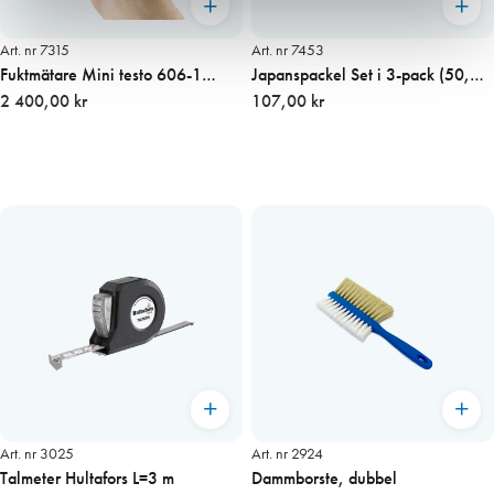
Art. nr 7315
Art. nr 7453
Fuktmätare Mini testo 606-1
Japanspackel Set i 3-pack (50,
Pocket Line
2 400,00 kr
75, 100mm)
107,00 kr
Art. nr 3025
Art. nr 2924
Talmeter Hultafors L=3 m
Dammborste, dubbel