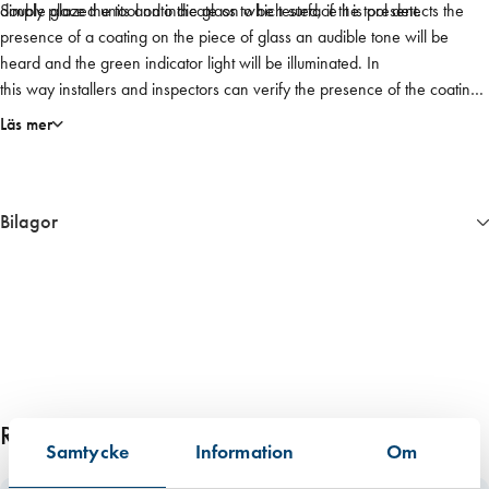
double glazed units and indicate on which surface it is present.
Simply place the tool onto the glass to be tested, if the tool detects the
E
presence of a coating on the piece of glass an audible tone will be
C
heard and the green indicator light will be illuminated. In
o
this way installers and inspectors can verify the presence of the coating
a
and the correct orientation of the unit.
t
Läs mer
i
n
g
Bilagor
D
e
8020__Instruktion
t
e
c
t
o
r
Relaterade produkter
m
Samtycke
Information
Om
ä
n