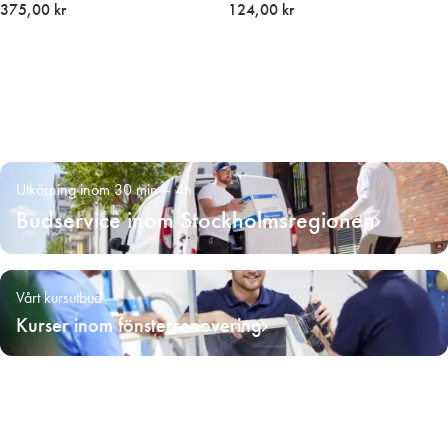
375,00 kr
124,00 kr
Utkörning inom 30 min – 4h
Budservice inom Stockholmsregionen
Vårt kursutbud
Kurser inom fönsterrenovering