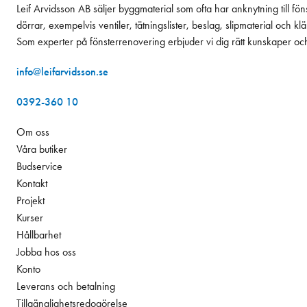
Leif Arvidsson AB säljer byggmaterial som ofta har anknytning till fön
dörrar, exempelvis ventiler, tätningslister, beslag, slipmaterial och k
Som experter på fönsterrenovering erbjuder vi dig rätt kunskaper oc
info@leifarvidsson.se
0392-360 10
Om oss
Våra butiker
Budservice
Kontakt
Projekt
Kurser
Hållbarhet
Jobba hos oss
Konto
Leverans och betalning
Tillgänglighetsredogörelse