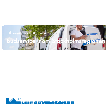
Utkörning inom 30 min – 4h
Budservice inom Stockholmsregionen