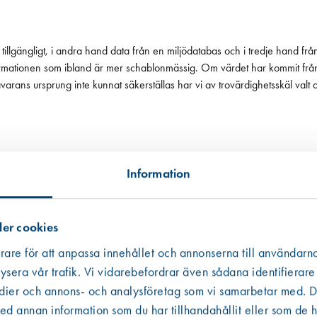
tillgängligt, i andra hand data från en miljödatabas och i tredje hand frå
 informationen som ibland är mer schablonmässig. Om värdet har kommit fr
 råvarans ursprung inte kunnat säkerställas har vi av trovärdighetsskäl valt
Information
er cookies
rare för att anpassa innehållet och annonserna till användarna
ysera vår trafik. Vi vidarebefordrar även sådana identifierare
edier och annons- och analysföretag som vi samarbetar med. De
Västberga
Hitta hit
 annan information som du har tillhandahållit eller som de h
Finns i lager (11 st)