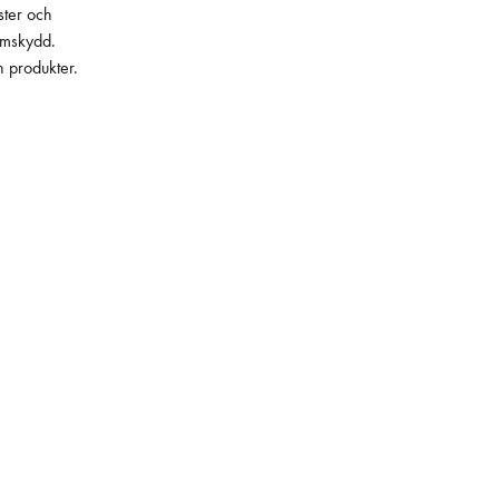
ster och
lämskydd.
h produkter.