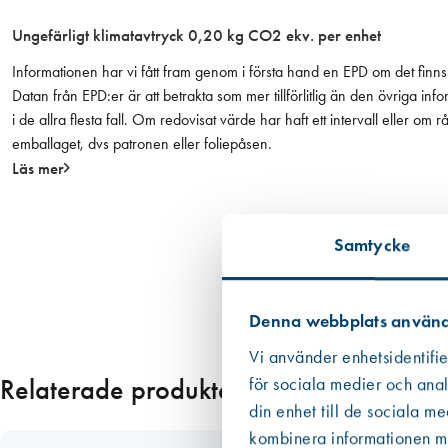
8
Ungefärligt klimatavtryck 0,20 kg CO2 ekv. per enhet
0
(
Informationen har vi fått fram genom i första hand en EPD om det finns 
5
Datan från EPD:er är att betrakta som mer tillförlitlig än den övriga
-
i de allra flesta fall. Om redovisat värde har haft ett intervall eller om
p
emballaget, dvs patronen eller foliepåsen.
a
Läs mer
c
k
)
Samtycke
m
ä
n
Denna webbplats använd
g
d
Vi använder enhetsidentifie
Relaterade produkter
för sociala medier och anal
din enhet till de sociala m
kombinera informationen med