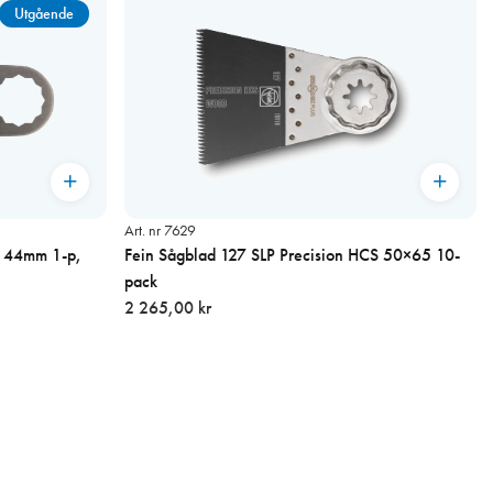
Utgående
Art. nr 7629
M 44mm 1-p,
Fein Sågblad 127 SLP Precision HCS 50×65 10-
pack
2 265,00 kr