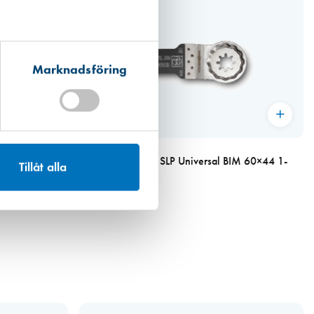
Marknadsföring
Art. nr 5131
Fein Sågblad 152 SLP Universal BIM 60×44 1-
Tillåt alla
pack
249,00 kr