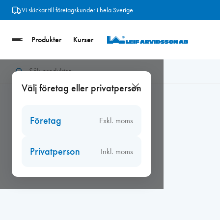
Hoppa
Vi skickar till företagskunder i hela Sverige
till
innehåll
Produkter
Kurser
Hem
/
Verktyg
/
Fein
/
Fein Slipark orginal K80 (5-pack)
Välj företag eller privatperson
Företag
Exkl. moms
Privatperson
Inkl. moms