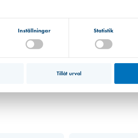
Kista
Hitta hit
Förväntad leverans: 2026-07-05
Inställningar
Statistik
Mullsjö (lager)
Hitta hit
Finns i lager (4 st)
Art. nr 4432
Fein Sågklinga SL 85mm
Tillåt urval
1 060,00 kr