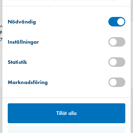
använt deras tjänster.
Västberga
Samtyckesval
Hitta hit
Finns i lager (2 st)
Nödvändig
Art. nr 4411
Fein Slipark orginal K100 (5-pack)
Kista
Hitta hit
77,00 kr
Inställningar
Finns i lager (9 st)
Mullsjö (lager)
Statistik
Hitta hit
Förväntad leverans: 2026-08-10
Marknadsföring
Tillåt alla