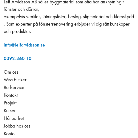
Leif Arvidsson AB säljer byggmaterial som ofta har anknytning till
fönster och dörrar,
exempelvis ventiler, tätningslister, beslag, slipmaterial och klämskydd
. Som experter på fönsterrenovering erbjuder vi dig rätt kunskaper
och produkter.
info@leifarvidsson.se
0392-360 10
Om oss
Våra butiker
Budservice
Kontakt
Projekt
Kurser
Hållbarhet
Jobba hos oss
Konto