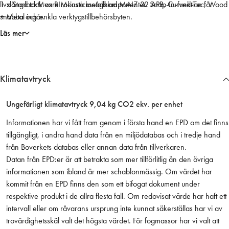
livslängd tack vare robusta metallkomponenter. Snap-In-funktion för
1 x StarlockMax BIM-instickssågblad MAIZ 32 APB, Curved-Tec, Wood
P
snabba och enkla verktygstillbehörsbyten.
+ Metal ingår.
5
5
Läs mer
-
3
6
Klimatavtryck
P
r
o
Ungefärligt klimatavtryck 9,04 kg CO2 ekv. per enhet
f
Informationen har vi fått fram genom i första hand en EPD om det finns
e
tillgängligt, i andra hand data från en miljödatabas och i tredje hand
s
från Boverkets databas eller annan data från tillverkaren.
s
Datan från EPD:er är att betrakta som mer tillförlitlig än den övriga
i
informationen som ibland är mer schablonmässig. Om värdet har
o
kommit från en EPD finns den som ett bifogat dokument under
n
respektive produkt i de allra flesta fall. Om redovisat värde har haft ett
a
intervall eller om råvarans ursprung inte kunnat säkerställas har vi av
l
trovärdighetsskäl valt det högsta värdet. För fogmassor har vi valt att
S