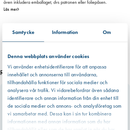
även inkludera emballaget, dvs patronen eller foliepåsen.
t
Läs mer
a
r
l
Samtycke
Information
Om
o
c
k
m
Denna webbplats använder cookies
ä
Vi använder enhetsidentifierare för att anpassa
n
Relaterade produkter
innehållet och annonserna till användarna,
g
d
tillhandahålla funktioner för sociala medier och
analysera vår trafik. Vi vidarebefordrar även sådana
identifierare och annan information från din enhet till
de sociala medier och annons- och analysföretag som
vi samarbetar med. Dessa kan i sin tur kombinera
informationen med annan information som du har
tillhandahållit eller som de har samlat in när du har