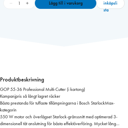
B
−
+
Lägg till i varukorg
inköpsli
o
sta
s
c
h
M
u
l
t
i
v
e
Produktbeskrivning
r
GOP 55-36 Professional Multi-Cutter (i kartong)
k
Kampanjpris så långt lagret räcker
t
Bästa prestanda för tuffaste tillämpningarna i Bosch StarlockMax-
y
kategorin
g
550 W motor och överlägset Starlock-gränssnitt med optimerad 3-
G
dimensionell tät anslutning för bästa effektöverföring. Mycket lång
O