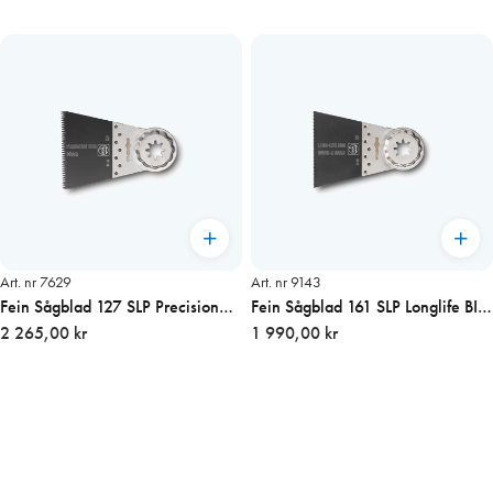
Art. nr 7629
Art. nr 9143
Fein Sågblad 127 SLP Precision
Fein Sågblad 161 SLP Longlife BIM
HCS 50×65 10-pack
2 265,00 kr
50×65 10-pack
1 990,00 kr