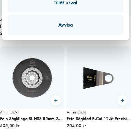
Tillåt urval
Art. nr 8233
Art. nr 6030
Avvisa
Fein sågblad 126 SL Precision
Fein Sågblad 152 SLP Universal
HCS 50×35 10-pack
2 085,00 kr
BIM 60×44 10-pack
2 245,00 kr
Art. nr 3691
Art. nr 3704
Fein Sågklinga SL HSS 85mm 2-
Fein Sågblad E-Cut 12-kt Precision
pack, UTGÅR!
505,00 kr
65mm, UTGÅR!
204,00 kr