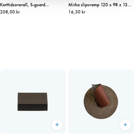
Korttidsoverall, S-guard
Mirka slipsvamp 120 x 98 x 13
(Strl=XXLarge)
208,00 kr
mm, fin/fin
16,30 kr