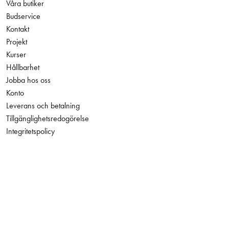
Våra butiker
Budservice
Kontakt
Projekt
Kurser
Hållbarhet
Jobba hos oss
Konto
Leverans och betalning
Tillgänglighetsredogörelse
Integritetspolicy
208,00 kr
Antal
−
+
Exkl. moms
Facebook
Instagram
LinkedIn
YouTube
Den här webbplatsen skyddas av reCAPTCHA och Googles
integritetspolicy
och
användarvillkor
gäller.