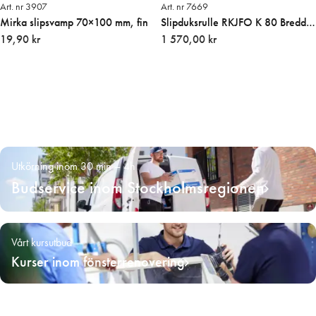
Art. nr 3907
Art. nr 7669
Mirka slipsvamp 70×100 mm, fin
Slipduksrulle RKJFO K 80 Bredd
19,90 kr
100 mm 50 m/r
1 570,00 kr
Utkörning inom 30 min – 4h
Budservice inom Stockholmsregionen
Vårt kursutbud
Kurser inom fönsterrenovering