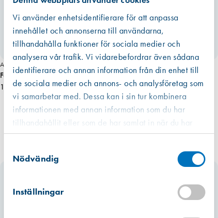
d
Vi använder enhetsidentifierare för att anpassa
innehållet och annonserna till användarna,
tillhandahålla funktioner för sociala medier och
analysera vår trafik. Vi vidarebefordrar även sådana
Art. nr 5195
identifierare och annan information från din enhet till
Festool Slipsvamp 69x98x26mm K120 (6-Pack)
de sociala medier och annons- och analysföretag som
101,00 kr
vi samarbetar med. Dessa kan i sin tur kombinera
informationen med annan information som du har
tillhandahållit eller som de har samlat in när du har
använt deras tjänster.
Västberga
Samtyckesval
Hitta hit
Finns i lager (5 st)
Nödvändig
Kista
Hitta hit
Inställningar
Finns i lager (5 st)