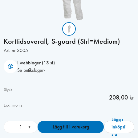
Korttidsoverall, S-guard (Strl=Medium)
Art. nr
3005
I webblager (13 st)
Se butikslager
Styck
208,00 kr
Exkl. moms
Lägg i
K
−
+
Lägg till i varukorg
inköpsli
o
sta